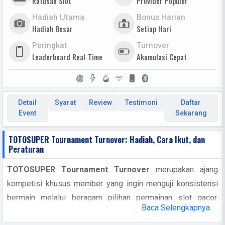
Ratusan Slot
Provider Populer
Hadiah Utama
Bonus Harian
Hadiah Besar
Setiap Hari
Peringkat
Turnover
Leaderboard Real-Time
Akumulasi Cepat
Detail
Syarat
Review
Testimoni
Daftar
Event
Sekarang
TOTOSUPER Tournament Turnover: Hadiah, Cara Ikut, dan
Peraturan
TOTOSUPER Tournament Turnover
merupakan ajang
kompetisi khusus member yang ingin menguji konsistensi
bermain melalui beragam pilihan permainan slot gacor.
Baca Selengkapnya
Dalam tournament ini, setiap aktivitas permainan yang