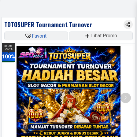
TOTOSUPER Tournament Turnover
Lihat Promo
Favorit
BONUS
SCORE
100%