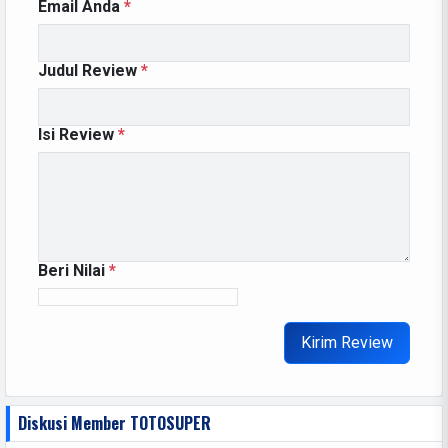
Email Anda
*
Judul Review
*
Isi Review
*
Beri Nilai
*
Kirim Review
Diskusi Member TOTOSUPER