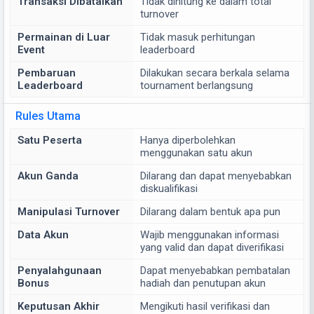
Transaksi Dibatalkan
Tidak dihitung ke dalam total
turnover
Permainan di Luar
Tidak masuk perhitungan
Event
leaderboard
Pembaruan
Dilakukan secara berkala selama
Leaderboard
tournament berlangsung
Rules Utama
Satu Peserta
Hanya diperbolehkan
menggunakan satu akun
Akun Ganda
Dilarang dan dapat menyebabkan
diskualifikasi
Manipulasi Turnover
Dilarang dalam bentuk apa pun
Data Akun
Wajib menggunakan informasi
yang valid dan dapat diverifikasi
Penyalahgunaan
Dapat menyebabkan pembatalan
Bonus
hadiah dan penutupan akun
Keputusan Akhir
Mengikuti hasil verifikasi dan