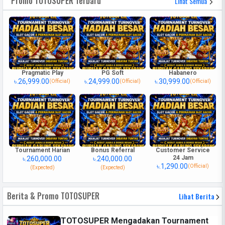
Promo TOTOSUPER Terbaru
Lihat Semua
Pragmatic Play
PG Soft
Habanero
৳.26,999.00
৳.24,999.00
৳.30,999.00
(Official)
(Official)
(Official)
Tournament Harian
Bonus Referral
Customer Service
24 Jam
৳.260,000.00
৳.240,000.00
৳.1,290.00
(Official)
(Expected)
(Expected)
Berita & Promo TOTOSUPER
Lihat Berita
TOTOSUPER Mengadakan Tournament