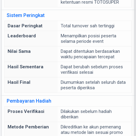
ketentuan resmi TOTOSUPER
Sistem Peringkat
Dasar Peringkat
Total turnover sah tertinggi
Leaderboard
Menampilkan posisi peserta
selama periode event
Nilai Sama
Dapat ditentukan berdasarkan
waktu pencapaian tercepat
Hasil Sementara
Dapat berubah sebelum proses
verifikasi selesai
Hasil Final
Diumumkan setelah seluruh data
peserta diperiksa
Pembayaran Hadiah
Proses Verifikasi
Dilakukan sebelum hadiah
diberikan
Metode Pemberian
Dikreditkan ke akun pemenang
atau metode lain sesuai promo