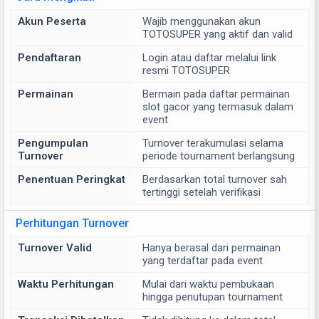
Akun Peserta
Wajib menggunakan akun
TOTOSUPER yang aktif dan valid
Pendaftaran
Login atau daftar melalui link
resmi TOTOSUPER
Permainan
Bermain pada daftar permainan
slot gacor yang termasuk dalam
event
Pengumpulan
Turnover terakumulasi selama
Turnover
periode tournament berlangsung
Penentuan Peringkat
Berdasarkan total turnover sah
tertinggi setelah verifikasi
Perhitungan Turnover
Turnover Valid
Hanya berasal dari permainan
yang terdaftar pada event
Waktu Perhitungan
Mulai dari waktu pembukaan
hingga penutupan tournament