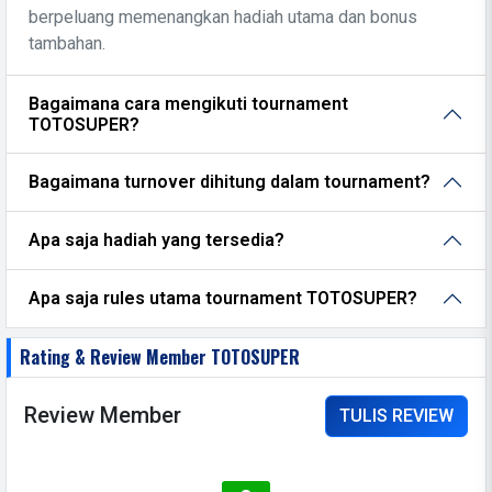
berpeluang memenangkan hadiah utama dan bonus
tambahan.
Bagaimana cara mengikuti tournament
TOTOSUPER?
Bagaimana turnover dihitung dalam tournament?
Apa saja hadiah yang tersedia?
Apa saja rules utama tournament TOTOSUPER?
Rating & Review Member TOTOSUPER
Review Member
TULIS REVIEW