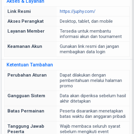
Akses & Layanan
Link Resmi
https://juphy.com/
Akses Perangkat
Desktop, tablet, dan mobile
Layanan Member
Tersedia untuk membantu
informasi akun dan tournament
Keamanan Akun
Gunakan link resmi dan jangan
membagikan data login
Ketentuan Tambahan
Perubahan Aturan
Dapat dilakukan dengan
pemberitahuan melalui halaman
promo
Gangguan Sistem
Data akan diperiksa sebelum hasil
akhir ditetapkan
Batas Permainan
Peserta disarankan menetapkan
batas waktu dan anggaran pribadi
Tanggung Jawab
Wajib membaca seluruh syarat
Peserta
sebelum mengikuti event