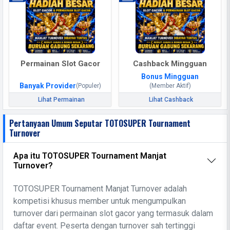
92%
88%
Permainan Slot Gacor
Cashback Mingguan
Bonus Mingguan
Banyak Provider
(Populer)
(Member Aktif)
Lihat Permainan
Lihat Cashback
Pertanyaan Umum Seputar TOTOSUPER Tournament
Turnover
Apa itu TOTOSUPER Tournament Manjat
Turnover?
TOTOSUPER Tournament Manjat Turnover adalah
kompetisi khusus member untuk mengumpulkan
turnover dari permainan slot gacor yang termasuk dalam
daftar event. Peserta dengan turnover sah tertinggi