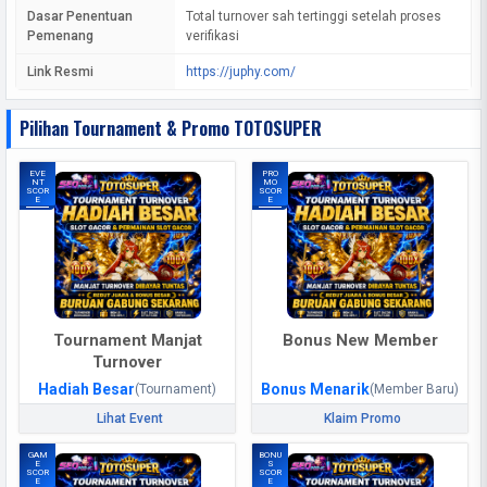
Dasar Penentuan
Total turnover sah tertinggi setelah proses
Pemenang
verifikasi
Link Resmi
https://juphy.com/
Pilihan Tournament & Promo TOTOSUPER
EVE
PRO
NT
MO
SCOR
SCOR
E
E
95%
90%
Tournament Manjat
Bonus New Member
Turnover
Hadiah Besar
Bonus Menarik
(Tournament)
(Member Baru)
Lihat Event
Klaim Promo
GAM
BONU
E
S
SCOR
SCOR
E
E