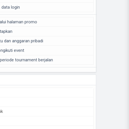
data login
lalui halaman promo
etapkan
u dan anggaran pribadi
gikuti event
 periode tournament berjalan
ik