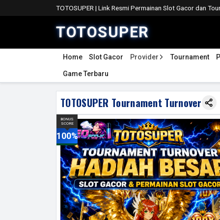
TOTOSUPER | Link Resmi Permainan Slot Gacor dan Tou
TOTOSUPER
Home
Slot Gacor
Provider
Tournament
Game Terbaru
TOTOSUPER Tournament Turnover
BONUS
SCORE
100%