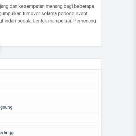
n informasi akun dan metode pembayaran telah
njang dan kesempatan menang bagi beberapa
ngumpulkan turnover selama periode event.
belum hadiah diberikan, terutama untuk hadiah
enghindari segala bentuk manipulasi. Pemenang
ng menarik, TOTOSUPER menghadirkan kompetisi
r batas permainan, membaca seluruh syarat dan
rkontrol.
ngsung
ertinggi