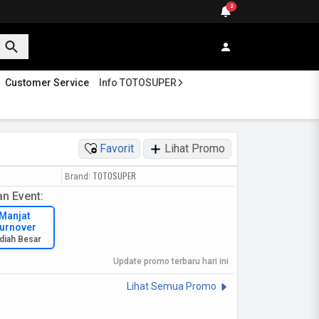
unread messages
2
Customer Service
Info TOTOSUPER
Lihat Promo
Favorit
TOTOSUPER
Brand:
an Event:
Manjat
urnover
diah Besar
Update promo terbaru hari ini
Lihat Semua Promo