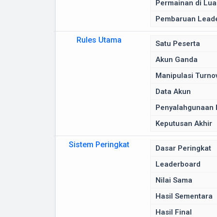
Permainan di Lua
Pembaruan Lead
Rules Utama
Satu Peserta
Akun Ganda
Manipulasi Turno
Data Akun
Penyalahgunaan 
Keputusan Akhir
Sistem Peringkat
Dasar Peringkat
Leaderboard
Nilai Sama
Hasil Sementara
Hasil Final