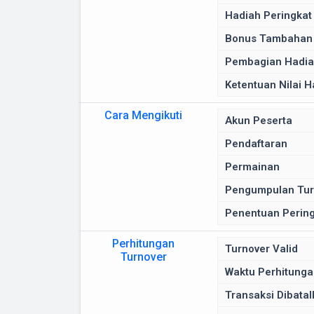
Hadiah Peringkat
Bonus Tambahan
Pembagian Hadi
Ketentuan Nilai H
Cara Mengikuti
Akun Peserta
Pendaftaran
Permainan
Pengumpulan Tur
Penentuan Perin
Perhitungan
Turnover Valid
Turnover
Waktu Perhitung
Transaksi Dibata