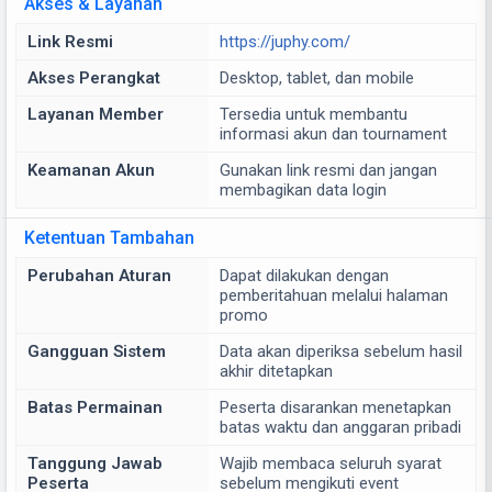
Akses & Layanan
Link Resmi
https://juphy.com/
Akses Perangkat
Desktop, tablet, dan mobile
Layanan Member
Tersedia untuk membantu
informasi akun dan tournament
Keamanan Akun
Gunakan link resmi dan jangan
membagikan data login
Ketentuan Tambahan
Perubahan Aturan
Dapat dilakukan dengan
pemberitahuan melalui halaman
promo
Gangguan Sistem
Data akan diperiksa sebelum hasil
akhir ditetapkan
Batas Permainan
Peserta disarankan menetapkan
batas waktu dan anggaran pribadi
Tanggung Jawab
Wajib membaca seluruh syarat
Peserta
sebelum mengikuti event