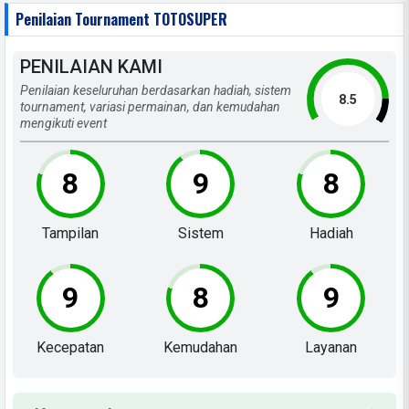
memenuhi ketentuan akan dihitung sebagai turnover dan
Penilaian Tournament TOTOSUPER
digunakan untuk menentukan posisi peserta pada papan
peringkat. Semakin tinggi akumulasi turnover yang berhasil
PENILAIAN KAMI
dikumpulkan selama periode event, semakin besar peluang
Penilaian keseluruhan berdasarkan hadiah, sistem
8.5
peserta untuk masuk ke jajaran pemenang dan memperoleh
tournament, variasi permainan, dan kemudahan
mengikuti event
hadiah utama.
Hadiah tournament disiapkan dalam beberapa tingkat agar
8
9
8
lebih banyak peserta memiliki kesempatan menang.
Peringkat teratas berhak memperoleh hadiah utama dengan
Tampilan
Sistem
Hadiah
nilai terbesar, sementara peserta pada posisi berikutnya
tetap bisa mendapatkan bonus tambahan, cashback, atau
9
8
9
hadiah khusus sesuai ketentuan event yang sedang
berlangsung. Jumlah pemenang, total hadiah, serta
Kecepatan
Kemudahan
Layanan
pembagian hadiah dapat berbeda pada setiap periode,
sehingga peserta disarankan selalu memeriksa halaman
promo resmi TOTOSUPER sebelum mengikuti kompetisi.