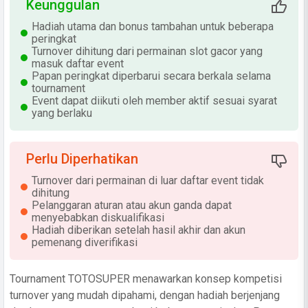
Keunggulan
Untuk berpartisipasi, member harus memiliki akun
Hadiah utama dan bonus tambahan untuk beberapa
peringkat
TOTOSUPER yang aktif, melakukan login melalui link resmi,
Turnover dihitung dari permainan slot gacor yang
lalu bermain pada permainan yang termasuk dalam daftar
masuk daftar event
Papan peringkat diperbarui secara berkala selama
tournament. Turnover hanya dihitung dari permainan dan
tournament
periode yang telah ditentukan. Transaksi di luar masa
Event dapat diikuti oleh member aktif sesuai syarat
yang berlaku
kompetisi, permainan yang tidak termasuk kategori event,
taruhan yang dibatalkan, serta aktivitas yang terindikasi
Perlu Diperhatikan
melanggar ketentuan tidak akan dimasukkan ke dalam
perhitungan.
Turnover dari permainan di luar daftar event tidak
dihitung
Pelanggaran aturan atau akun ganda dapat
Peraturan utama tournament mencakup penggunaan satu
menyebabkan diskualifikasi
akun untuk satu peserta, larangan membuat akun ganda,
Hadiah diberikan setelah hasil akhir dan akun
pemenang diverifikasi
larangan bekerja sama untuk memanipulasi peringkat, serta
kewajiban menggunakan data akun yang valid. TOTOSUPER
Tournament TOTOSUPER menawarkan konsep kompetisi
berhak melakukan pemeriksaan terhadap aktivitas peserta
turnover yang mudah dipahami, dengan hadiah berjenjang
apabila ditemukan pola permainan yang tidak wajar. Jika