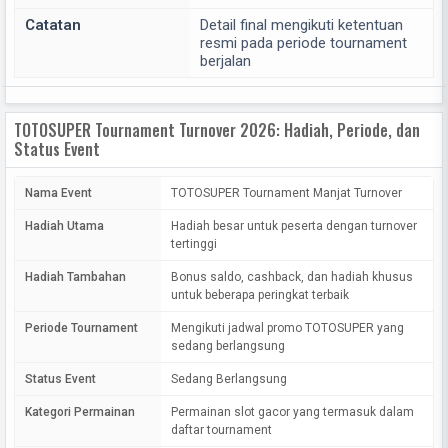
Catatan
Detail final mengikuti ketentuan
resmi pada periode tournament
berjalan
TOTOSUPER Tournament Turnover 2026: Hadiah, Periode, dan
Status Event
Nama Event
TOTOSUPER Tournament Manjat Turnover
Hadiah Utama
Hadiah besar untuk peserta dengan turnover
tertinggi
Hadiah Tambahan
Bonus saldo, cashback, dan hadiah khusus
untuk beberapa peringkat terbaik
Periode Tournament
Mengikuti jadwal promo TOTOSUPER yang
sedang berlangsung
Status Event
Sedang Berlangsung
Kategori Permainan
Permainan slot gacor yang termasuk dalam
daftar tournament