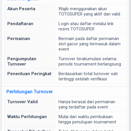
Akun Peserta
Wajib menggunakan akun
TOTOSUPER yang aktif dan valid
Pendaftaran
Login atau daftar melalui link
resmi TOTOSUPER
Permainan
Bermain pada daftar permainan
slot gacor yang termasuk dalam
event
Pengumpulan
Turnover terakumulasi selama
Turnover
periode tournament berlangsung
Penentuan Peringkat
Berdasarkan total turnover sah
tertinggi setelah verifikasi
Perhitungan Turnover
Turnover Valid
Hanya berasal dari permainan
yang terdaftar pada event
Waktu Perhitungan
Mulai dari waktu pembukaan
hingga penutupan tournament