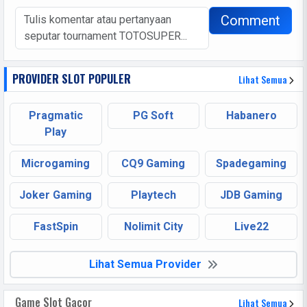
Comment
PROVIDER SLOT POPULER
Lihat Semua
Pragmatic
PG Soft
Habanero
Play
Microgaming
CQ9 Gaming
Spadegaming
Joker Gaming
Playtech
JDB Gaming
FastSpin
Nolimit City
Live22
Lihat Semua Provider
Game Slot Gacor
Lihat Semua