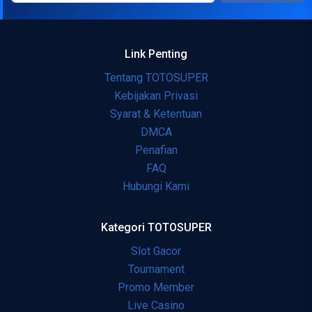
Link Penting
Tentang TOTOSUPER
Kebijakan Privasi
Syarat & Ketentuan
DMCA
Penafian
FAQ
Hubungi Kami
Kategori TOTOSUPER
Slot Gacor
Tournament
Promo Member
Live Casino