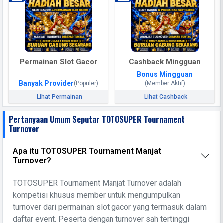
92%
88%
Permainan Slot Gacor
Cashback Mingguan
Bonus Mingguan
Banyak Provider
(Populer)
(Member Aktif)
Lihat Permainan
Lihat Cashback
Pertanyaan Umum Seputar TOTOSUPER Tournament
Turnover
Apa itu TOTOSUPER Tournament Manjat
Turnover?
TOTOSUPER Tournament Manjat Turnover adalah
kompetisi khusus member untuk mengumpulkan
turnover dari permainan slot gacor yang termasuk dalam
daftar event. Peserta dengan turnover sah tertinggi