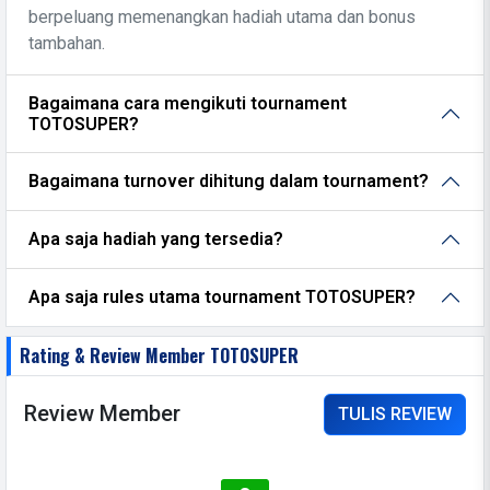
berpeluang memenangkan hadiah utama dan bonus
tambahan.
Bagaimana cara mengikuti tournament
TOTOSUPER?
Bagaimana turnover dihitung dalam tournament?
Apa saja hadiah yang tersedia?
Apa saja rules utama tournament TOTOSUPER?
Rating & Review Member TOTOSUPER
Review Member
TULIS REVIEW