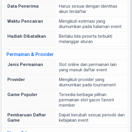
Data Penerima
Harus sesuai dengan identitas
akun terdaftar
Waktu Pencairan
Mengikuti estimasi yang
diumumkan pada halaman event
Hadiah Dibatalkan
Berlaku bila peserta terbukti
melanggar aturan
Permainan & Provider
Jenis Permainan
Slot online dan permainan lain
yang masuk daftar event
Provider
Mengikuti provider yang
diumumkan pada tournament
Game Populer
Tersedia berbagai pilihan
permainan slot gacor favorit
member
Pembaruan Daftar
Dapat berubah sesuai periode dan
Game
kebijakan event