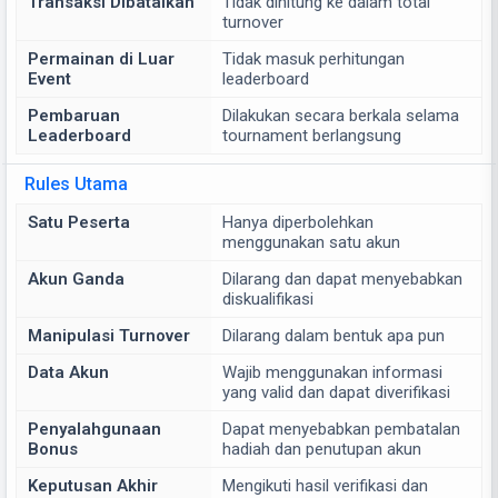
Transaksi Dibatalkan
Tidak dihitung ke dalam total
turnover
Permainan di Luar
Tidak masuk perhitungan
Event
leaderboard
Pembaruan
Dilakukan secara berkala selama
Leaderboard
tournament berlangsung
Rules Utama
Satu Peserta
Hanya diperbolehkan
menggunakan satu akun
Akun Ganda
Dilarang dan dapat menyebabkan
diskualifikasi
Manipulasi Turnover
Dilarang dalam bentuk apa pun
Data Akun
Wajib menggunakan informasi
yang valid dan dapat diverifikasi
Penyalahgunaan
Dapat menyebabkan pembatalan
Bonus
hadiah dan penutupan akun
Keputusan Akhir
Mengikuti hasil verifikasi dan