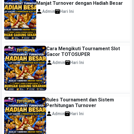
Manjat Turnover dengan Hadiah Besar
Admin
Hari Ini
Cara Mengikuti Tournament Slot
Gacor TOTOSUPER
Admin
Hari Ini
Rules Tournament dan Sistem
Perhitungan Turnover
Admin
Hari Ini