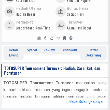
Ratusan Slot
Provider Populer
Hadiah Utama
Bonus Harian
Hadiah Besar
Setiap Hari
Peringkat
Turnover
Leaderboard Real-Time
Akumulasi Cepat
Detail
Syarat
Review
Testimoni
Daftar
Event
Sekarang
TOTOSUPER Tournament Turnover: Hadiah, Cara Ikut, dan
Peraturan
TOTOSUPER Tournament Turnover
merupakan ajang
kompetisi khusus member yang ingin menguji konsistensi
bermain melalui beragam pilihan permainan slot gacor.
Baca Selengkapnya
Dalam tournament ini, setiap aktivitas permainan yang