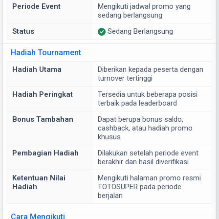
Periode Event
Mengikuti jadwal promo yang
proses pembagian hadiah berjalan lancar. TOTOSUPER juga
sedang berlangsung
dapat meminta konfirmasi tambahan sebelum hadiah
Status
Sedang Berlangsung
diberikan, terutama untuk hadiah dengan nominal besar atau
Hadiah Tournament
hadiah khusus.
Hadiah Utama
Diberikan kepada peserta dengan
Dengan pilihan permainan slot gacor yang beragam, sistem
turnover tertinggi
peringkat yang jelas, dan hadiah tournament yang menarik,
Hadiah Peringkat
Tersedia untuk beberapa posisi
TOTOSUPER menghadirkan kompetisi yang cocok bagi
terbaik pada leaderboard
member yang ingin mengejar pencapaian turnover secara
Bonus Tambahan
Dapat berupa bonus saldo,
cashback, atau hadiah promo
terukur. Peserta sebaiknya mengatur batas permainan,
khusus
membaca seluruh syarat dan ketentuan, serta mengikuti
Pembagian Hadiah
Dilakukan setelah periode event
tournament secara bertanggung jawab agar pengalaman
berakhir dan hasil diverifikasi
bermain tetap nyaman dan terkontrol.
Ketentuan Nilai
Mengikuti halaman promo resmi
Hadiah
TOTOSUPER pada periode
berjalan
Cara Mengikuti