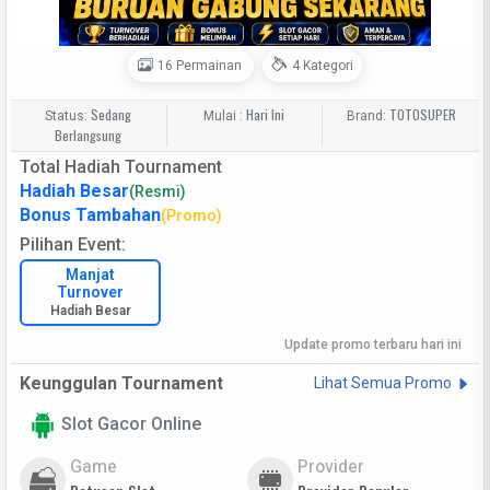
16 Permainan
4 Kategori
Sedang
Hari Ini
TOTOSUPER
Status:
Mulai
:
Brand:
Berlangsung
Total Hadiah Tournament
Hadiah Besar
(Resmi)
Bonus Tambahan
(Promo)
Pilihan Event:
Manjat
Turnover
Hadiah Besar
Update promo terbaru hari ini
Keunggulan Tournament
Lihat Semua Promo
Slot Gacor Online
Game
Provider