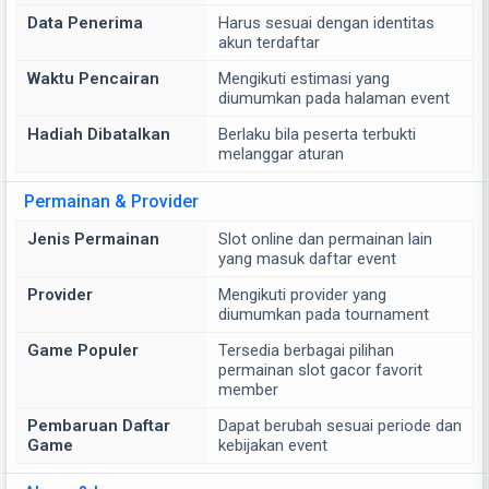
Data Penerima
Harus sesuai dengan identitas
akun terdaftar
Waktu Pencairan
Mengikuti estimasi yang
diumumkan pada halaman event
Hadiah Dibatalkan
Berlaku bila peserta terbukti
melanggar aturan
Permainan & Provider
Jenis Permainan
Slot online dan permainan lain
yang masuk daftar event
Provider
Mengikuti provider yang
diumumkan pada tournament
Game Populer
Tersedia berbagai pilihan
permainan slot gacor favorit
member
Pembaruan Daftar
Dapat berubah sesuai periode dan
Game
kebijakan event