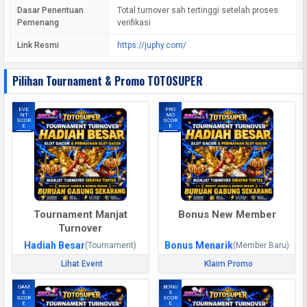
Dasar Penentuan
Total turnover sah tertinggi setelah proses
Pemenang
verifikasi
Link Resmi
https://juphy.com/
Pilihan Tournament & Promo TOTOSUPER
EVE
PRO
NT
MO
SCOR
SCOR
E
E
95%
90%
Tournament Manjat
Bonus New Member
Turnover
Hadiah Besar
Bonus Menarik
(Tournament)
(Member Baru)
Lihat Event
Klaim Promo
GAM
BONU
E
S
SCOR
SCOR
E
E