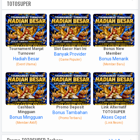
TOTOSUPER
Tournament Manjat
Slot Gacor Hari Ini
Bonus New
Turnover
Member
Banyak Provider
Hadiah Besar
Bonus Menarik
(Game Populer)
(Event Utama)
(Member Baru)
Cashback
Promo Deposit
Link Alternatif
Mingguan
TOTOSUPER
Bonus Tambahan
Bonus Mingguan
Akses Cepat
(Promo Terbaru)
(Member Aktif)
(Link Resmi)