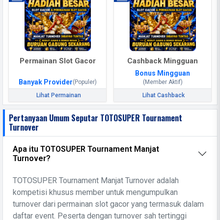
92%
88%
Permainan Slot Gacor
Cashback Mingguan
Bonus Mingguan
Banyak Provider
(Populer)
(Member Aktif)
Lihat Permainan
Lihat Cashback
Pertanyaan Umum Seputar TOTOSUPER Tournament
Turnover
Apa itu TOTOSUPER Tournament Manjat
Turnover?
TOTOSUPER Tournament Manjat Turnover adalah
kompetisi khusus member untuk mengumpulkan
turnover dari permainan slot gacor yang termasuk dalam
daftar event. Peserta dengan turnover sah tertinggi