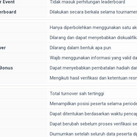
r Event
Tidak masuk perhitungan leaderboard
erboard
Dilakukan secara berkala selama tourname
Hanya diperbolehkan menggunakan satu a
Dilarang dan dapat menyebabkan diskualifik
ver
Dilarang dalam bentuk apa pun
Wajib menggunakan informasi yang valid dan
Bonus
Dapat menyebabkan pembatalan hadiah da
Mengikuti hasil verifikasi dan ketentuan 
Total turnover sah tertinggi
Menampilkan posisi peserta selama period
Dapat ditentukan berdasarkan waktu penca
Dapat berubah sebelum proses verifikasi se
Diumumkan setelah seluruh data peserta di