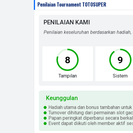
Hadiah tournament disiapkan dalam beberapa 
Penilaian Tournament TOTOSUPER
utama dengan nilai terbesar, sementara pes
ketentuan event yang sedang berlangsung. Ju
PENILAIAN KAMI
disarankan selalu memeriksa halaman promo 
Penilaian keseluruhan berdasarkan hadiah,
Untuk berpartisipasi, member harus memiliki
dalam daftar tournament. Turnover hanya dihit
8
9
termasuk kategori event, taruhan yang dibatalk
Peraturan utama tournament mencakup penggun
Tampilan
Sistem
peringkat, serta kewajiban menggunakan data 
permainan yang tidak wajar. Jika terbukti terj
dengan syarat event, maka peserta dapat didisk
Keunggulan
Hadiah utama dan bonus tambahan untuk
Papan peringkat dapat diperbarui secara berk
Turnover dihitung dari permainan slot ga
periode tournament selesai dan seluruh data p
Papan peringkat diperbarui secara berka
Event dapat diikuti oleh member aktif se
tercepat, total sesi permainan, atau aturan ti