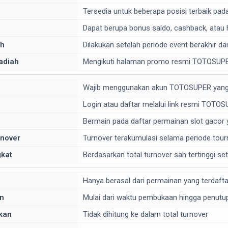
Tersedia untuk beberapa posisi terbaik pad
Dapat berupa bonus saldo, cashback, atau
ah
Dilakukan setelah periode event berakhir dan 
adiah
Mengikuti halaman promo resmi TOTOSUPER
Wajib menggunakan akun TOTOSUPER yang a
Login atau daftar melalui link resmi TOTO
Bermain pada daftar permainan slot gacor
nover
Turnover terakumulasi selama periode tou
gkat
Berdasarkan total turnover sah tertinggi sete
Hanya berasal dari permainan yang terdaft
an
Mulai dari waktu pembukaan hingga penut
lkan
Tidak dihitung ke dalam total turnover