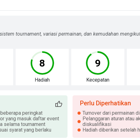
tingkat agar lebih banyak peserta memiliki kesempatan menang
erta pada posisi berikutnya tetap bisa mendapatkan bonus ta
mlah pemenang, total hadiah, serta pembagian hadiah dapat b
resmi TOTOSUPER sebelum mengikuti kompetisi.
 sistem tournament, variasi permainan, dan kemudahan mengikut
 akun TOTOSUPER yang aktif, melakukan login melalui link resm
ung dari permainan dan periode yang telah ditentukan. Transaks
8
9
an, serta aktivitas yang terindikasi melanggar ketentuan tidak a
aan satu akun untuk satu peserta, larangan membuat akun gan
Hadiah
Kecepatan
akun yang valid. TOTOSUPER berhak melakukan pemeriksaan terh
adi penyalahgunaan bonus, manipulasi turnover, penggunaan identi
ualifikasi dan hadiah dapat dibatalkan.
Perlu Diperhatikan
 beberapa peringkat
Turnover dari permainan di 
ala dan belum tentu berubah secara real-time pada setiap puta
cor yang masuk daftar event
Pelanggaran aturan atau 
eserta diverifikasi. Bila terdapat nilai turnover yang sama, pen
la selama tournament
diskualifikasi
suai syarat yang berlaku
Hadiah diberikan setelah h
e-break lain yang diumumkan pada halaman event.