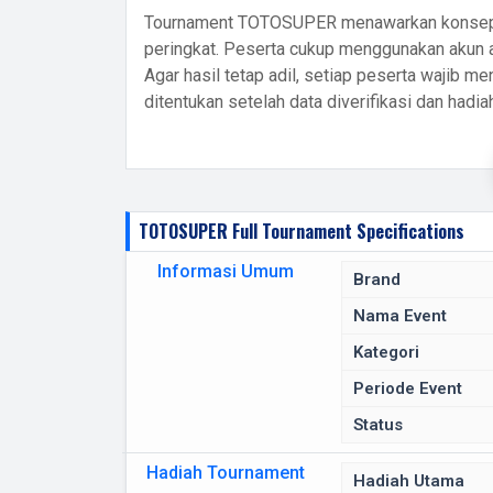
Hadiah biasanya dikreditkan ke akun pemenan
Tournament TOTOSUPER menawarkan konsep k
peringkat. Peserta cukup menggunakan akun a
sesuai agar proses pembagian hadiah berjalan
Agar hasil tetap adil, setiap peserta wajib 
dengan nominal besar atau hadiah khusus.
ditentukan setelah data diverifikasi dan hadi
Dengan pilihan permainan slot gacor yang be
yang cocok bagi member yang ingin mengejar p
ketentuan, serta mengikuti tournament secara
TOTOSUPER Full Tournament Specifications
Informasi Umum
Brand
Nama Event
Kategori
Periode Event
Status
Hadiah Tournament
Hadiah Utama