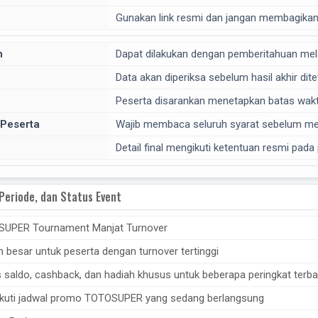
Gunakan link resmi dan jangan membagikan 
n
Dapat dilakukan dengan pemberitahuan me
Data akan diperiksa sebelum hasil akhir dit
Peserta disarankan menetapkan batas wakt
Peserta
Wajib membaca seluruh syarat sebelum men
Detail final mengikuti ketentuan resmi pada
eriode, dan Status Event
UPER Tournament Manjat Turnover
h besar untuk peserta dengan turnover tertinggi
 saldo, cashback, dan hadiah khusus untuk beberapa peringkat terba
kuti jadwal promo TOTOSUPER yang sedang berlangsung