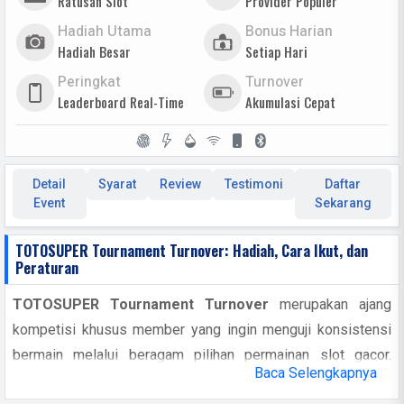
Ratusan Slot
Provider Populer
Hadiah Utama
Bonus Harian
Hadiah Besar
Setiap Hari
Peringkat
Turnover
Leaderboard Real-Time
Akumulasi Cepat
Detail
Syarat
Review
Testimoni
Daftar
Event
Sekarang
TOTOSUPER Tournament Turnover: Hadiah, Cara Ikut, dan
Peraturan
TOTOSUPER Tournament Turnover
merupakan ajang
kompetisi khusus member yang ingin menguji konsistensi
bermain melalui beragam pilihan permainan slot gacor.
Baca Selengkapnya
Dalam tournament ini, setiap aktivitas permainan yang