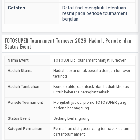
Catatan
Detail final mengikuti ketentuan
resmi pada periode tournament
berjalan
TOTOSUPER Tournament Turnover 2026: Hadiah, Periode, dan
Status Event
Nama Event
TOTOSUPER Tournament Manjat Turnover
Hadiah Utama
Hadiah besar untuk peserta dengan turnover
tertinggi
Hadiah Tambahan
Bonus saldo, cashback, dan hadiah khusus
untuk beberapa peringkat terbaik
Periode Tournament
Mengikuti jadwal promo TOTOSUPER yang
sedang berlangsung
Status Event
Sedang Berlangsung
Kategori Permainan
Permainan slot gacor yang termasuk dalam
daftar tournament