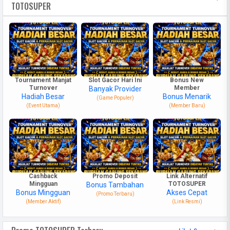
TOTOSUPER
Tournament Manjat
Slot Gacor Hari Ini
Bonus New
Turnover
Member
Banyak Provider
Hadiah Besar
Bonus Menarik
(Game Populer)
(Event Utama)
(Member Baru)
Cashback
Promo Deposit
Link Alternatif
Mingguan
TOTOSUPER
Bonus Tambahan
Bonus Mingguan
Akses Cepat
(Promo Terbaru)
(Member Aktif)
(Link Resmi)