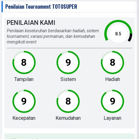
memenuhi ketentuan akan dihitung sebagai turnover dan
Penilaian Tournament TOTOSUPER
digunakan untuk menentukan posisi peserta pada papan
peringkat. Semakin tinggi akumulasi turnover yang berhasil
PENILAIAN KAMI
dikumpulkan selama periode event, semakin besar peluang
Penilaian keseluruhan berdasarkan hadiah, sistem
8.5
peserta untuk masuk ke jajaran pemenang dan memperoleh
tournament, variasi permainan, dan kemudahan
mengikuti event
hadiah utama.
Hadiah tournament disiapkan dalam beberapa tingkat agar
8
9
8
lebih banyak peserta memiliki kesempatan menang.
Peringkat teratas berhak memperoleh hadiah utama dengan
Tampilan
Sistem
Hadiah
nilai terbesar, sementara peserta pada posisi berikutnya
tetap bisa mendapatkan bonus tambahan, cashback, atau
9
8
9
hadiah khusus sesuai ketentuan event yang sedang
berlangsung. Jumlah pemenang, total hadiah, serta
Kecepatan
Kemudahan
Layanan
pembagian hadiah dapat berbeda pada setiap periode,
sehingga peserta disarankan selalu memeriksa halaman
promo resmi TOTOSUPER sebelum mengikuti kompetisi.