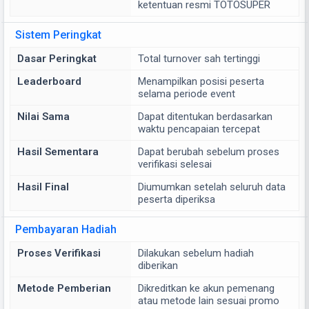
ketentuan resmi TOTOSUPER
Sistem Peringkat
Dasar Peringkat
Total turnover sah tertinggi
Leaderboard
Menampilkan posisi peserta
selama periode event
Nilai Sama
Dapat ditentukan berdasarkan
waktu pencapaian tercepat
Hasil Sementara
Dapat berubah sebelum proses
verifikasi selesai
Hasil Final
Diumumkan setelah seluruh data
peserta diperiksa
Pembayaran Hadiah
Proses Verifikasi
Dilakukan sebelum hadiah
diberikan
Metode Pemberian
Dikreditkan ke akun pemenang
atau metode lain sesuai promo