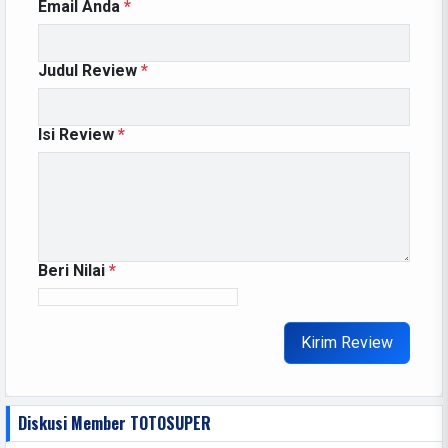
Email Anda
*
Judul Review
*
Isi Review
*
Beri Nilai
*
Kirim Review
Diskusi Member TOTOSUPER