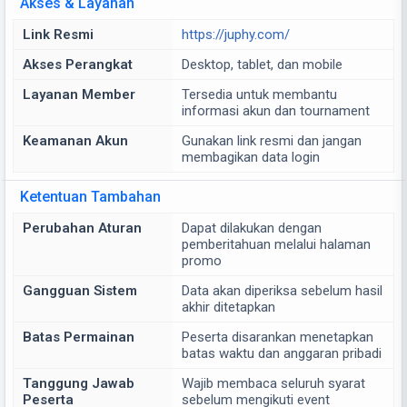
Akses & Layanan
Link Resmi
https://juphy.com/
Akses Perangkat
Desktop, tablet, dan mobile
Layanan Member
Tersedia untuk membantu
informasi akun dan tournament
Keamanan Akun
Gunakan link resmi dan jangan
membagikan data login
Ketentuan Tambahan
Perubahan Aturan
Dapat dilakukan dengan
pemberitahuan melalui halaman
promo
Gangguan Sistem
Data akan diperiksa sebelum hasil
akhir ditetapkan
Batas Permainan
Peserta disarankan menetapkan
batas waktu dan anggaran pribadi
Tanggung Jawab
Wajib membaca seluruh syarat
Peserta
sebelum mengikuti event