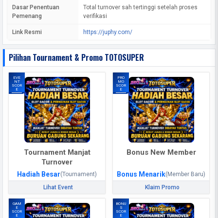
Dasar Penentuan
Total turnover sah tertinggi setelah proses
Pemenang
verifikasi
Link Resmi
https://juphy.com/
Pilihan Tournament & Promo TOTOSUPER
EVE
PRO
NT
MO
SCOR
SCOR
E
E
95%
90%
Tournament Manjat
Bonus New Member
Turnover
Hadiah Besar
Bonus Menarik
(Tournament)
(Member Baru)
Lihat Event
Klaim Promo
GAM
BONU
E
S
SCOR
SCOR
E
E