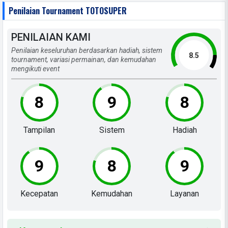
memenuhi ketentuan akan dihitung sebagai turnover dan
Penilaian Tournament TOTOSUPER
digunakan untuk menentukan posisi peserta pada papan
peringkat. Semakin tinggi akumulasi turnover yang berhasil
PENILAIAN KAMI
dikumpulkan selama periode event, semakin besar peluang
Penilaian keseluruhan berdasarkan hadiah, sistem
8.5
peserta untuk masuk ke jajaran pemenang dan memperoleh
tournament, variasi permainan, dan kemudahan
mengikuti event
hadiah utama.
Hadiah tournament disiapkan dalam beberapa tingkat agar
8
9
8
lebih banyak peserta memiliki kesempatan menang.
Peringkat teratas berhak memperoleh hadiah utama dengan
Tampilan
Sistem
Hadiah
nilai terbesar, sementara peserta pada posisi berikutnya
tetap bisa mendapatkan bonus tambahan, cashback, atau
9
8
9
hadiah khusus sesuai ketentuan event yang sedang
berlangsung. Jumlah pemenang, total hadiah, serta
Kecepatan
Kemudahan
Layanan
pembagian hadiah dapat berbeda pada setiap periode,
sehingga peserta disarankan selalu memeriksa halaman
promo resmi TOTOSUPER sebelum mengikuti kompetisi.