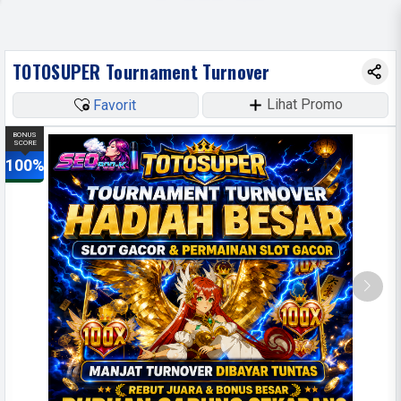
TOTOSUPER Tournament Turnover
Lihat Promo
Favorit
BONUS
SCORE
100%