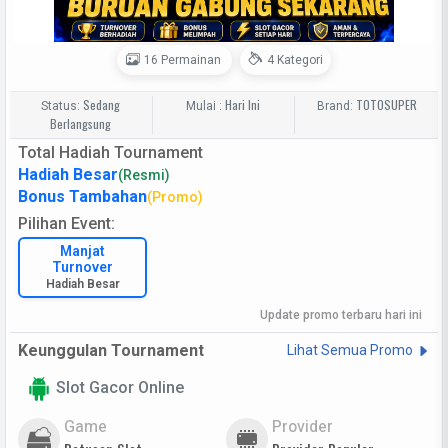
16 Permainan
4 Kategori
Sedang
Hari Ini
TOTOSUPER
Status:
Mulai
:
Brand:
Berlangsung
Total Hadiah Tournament
Hadiah Besar
(Resmi)
Bonus Tambahan
(Promo)
Pilihan Event:
Manjat
Turnover
Hadiah Besar
Update promo terbaru hari ini
Keunggulan Tournament
Lihat Semua Promo
Slot Gacor Online
Game
Provider