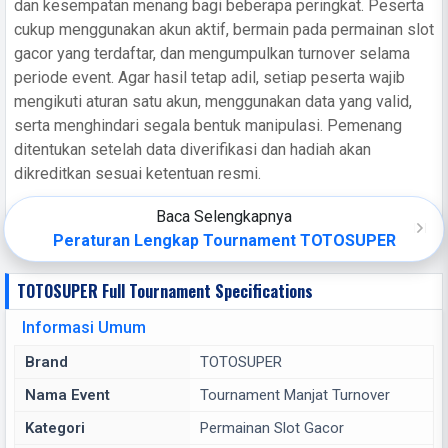
dan kesempatan menang bagi beberapa peringkat. Peserta
terbukti terjadi penyalahgunaan bonus, manipulasi turnover,
cukup menggunakan akun aktif, bermain pada permainan slot
penggunaan identitas palsu, atau tindakan lain yang
gacor yang terdaftar, dan mengumpulkan turnover selama
bertentangan dengan syarat event, maka peserta dapat
periode event. Agar hasil tetap adil, setiap peserta wajib
mengikuti aturan satu akun, menggunakan data yang valid,
didiskualifikasi dan hadiah dapat dibatalkan.
serta menghindari segala bentuk manipulasi. Pemenang
Papan peringkat dapat diperbarui secara berkala dan belum
ditentukan setelah data diverifikasi dan hadiah akan
dikreditkan sesuai ketentuan resmi.
tentu berubah secara real-time pada setiap putaran
permainan. Hasil akhir ditentukan setelah periode
Baca Selengkapnya
tournament selesai dan seluruh data peserta diverifikasi.
Peraturan Lengkap Tournament TOTOSUPER
Bila terdapat nilai turnover yang sama, penentuan posisi
TOTOSUPER Full Tournament Specifications
dapat mengikuti waktu pencapaian tercepat, total sesi
permainan, atau aturan tie-break lain yang diumumkan pada
Informasi Umum
halaman event.
Brand
TOTOSUPER
Hadiah biasanya dikreditkan ke akun pemenang setelah
Nama Event
Tournament Manjat Turnover
proses verifikasi selesai. Member wajib memastikan
Kategori
Permainan Slot Gacor
informasi akun dan metode pembayaran telah sesuai agar