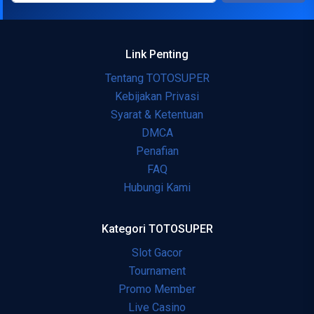
Link Penting
Tentang TOTOSUPER
Kebijakan Privasi
Syarat & Ketentuan
DMCA
Penafian
FAQ
Hubungi Kami
Kategori TOTOSUPER
Slot Gacor
Tournament
Promo Member
Live Casino