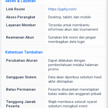
Akses & Layanan
Link Resmi
https://juphy.com/
Akses Perangkat
Desktop, tablet, dan mobile
Layanan Member
Tersedia untuk membantu
informasi akun dan tournament
Keamanan Akun
Gunakan link resmi dan jangan
membagikan data login
Ketentuan Tambahan
Perubahan Aturan
Dapat dilakukan dengan
pemberitahuan melalui halaman
promo
Gangguan Sistem
Data akan diperiksa sebelum hasil
akhir ditetapkan
Batas Permainan
Peserta disarankan menetapkan
batas waktu dan anggaran pribadi
Tanggung Jawab
Wajib membaca seluruh syarat
Peserta
sebelum mengikuti event