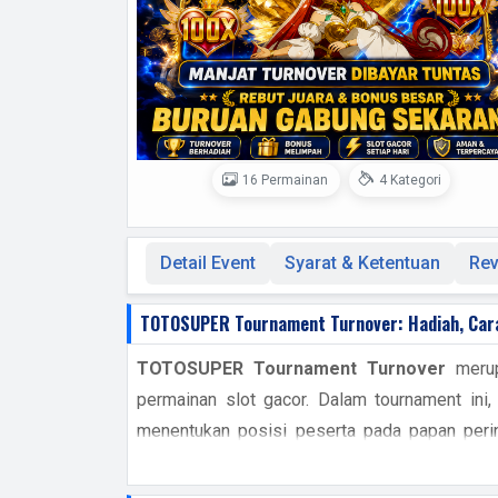
16 Permainan
4 Kategori
Detail Event
Syarat & Ketentuan
Re
TOTOSUPER Tournament Turnover: Hadiah, Cara
TOTOSUPER Tournament Turnover
merup
permainan slot gacor. Dalam tournament ini
menentukan posisi peserta pada papan perin
peluang peserta untuk masuk ke jajaran peme