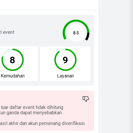
. Peringkat teratas berhak memperoleh hadiah
mbahan, cashback, atau hadiah khusus sesuai
erbeda pada setiap periode, sehingga peserta
i event
8.5
i, lalu bermain pada permainan yang termasuk
i di luar masa kompetisi, permainan yang tidak
8
9
kan dimasukkan ke dalam perhitungan.
da, larangan bekerja sama untuk memanipulasi
Kemudahan
Layanan
adap aktivitas peserta apabila ditemukan pola
tas palsu, atau tindakan lain yang bertentangan
luar daftar event tidak dihitung
ran permainan. Hasil akhir ditentukan setelah
akun ganda dapat menyebabkan
entuan posisi dapat mengikuti waktu pencapaian
asil akhir dan akun pemenang diverifikasi