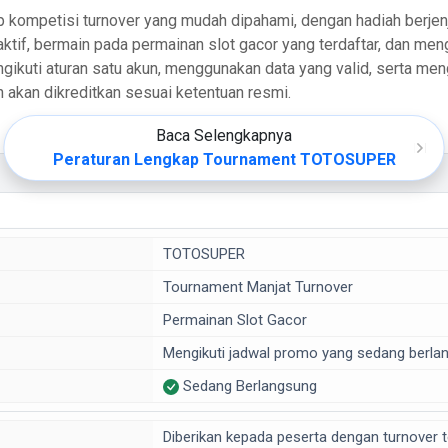
g setelah proses verifikasi selesai. Member wajib memastika
ompetisi turnover yang mudah dipahami, dengan hadiah berje
ktif, bermain pada permainan slot gacor yang terdaftar, dan me
 lancar. TOTOSUPER juga dapat meminta konfirmasi tambahan se
mengikuti aturan satu akun, menggunakan data yang valid, serta m
ah akan dikreditkan sesuai ketentuan resmi.
ragam, sistem peringkat yang jelas, dan hadiah tournament ya
Baca Selengkapnya
encapaian turnover secara terukur. Peserta sebaiknya mengatu
Peraturan Lengkap Tournament TOTOSUPER
 bertanggung jawab agar pengalaman bermain tetap nyaman dan te
TOTOSUPER
Tournament Manjat Turnover
Permainan Slot Gacor
Mengikuti jadwal promo yang sedang berla
Sedang Berlangsung
Diberikan kepada peserta dengan turnover t