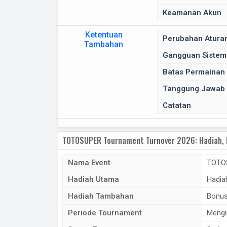
Keamanan Akun
Ketentuan
Perubahan Atura
Tambahan
Gangguan Sistem
Batas Permainan
Tanggung Jawab 
Catatan
TOTOSUPER Tournament Turnover 2026: Hadiah, P
Nama Event
TOTOS
Hadiah Utama
Hadia
Hadiah Tambahan
Bonus
Periode Tournament
Mengi