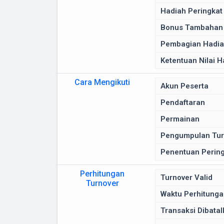
Hadiah Peringkat
Bonus Tambahan
Pembagian Hadi
Ketentuan Nilai H
Cara Mengikuti
Akun Peserta
Pendaftaran
Permainan
Pengumpulan Tur
Penentuan Perin
Perhitungan
Turnover Valid
Turnover
Waktu Perhitung
Transaksi Dibata