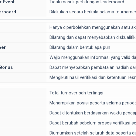
r Event
Tidak masuk perhitungan leaderboard
erboard
Dilakukan secara berkala selama tourname
Hanya diperbolehkan menggunakan satu a
Dilarang dan dapat menyebabkan diskualifik
ver
Dilarang dalam bentuk apa pun
Wajib menggunakan informasi yang valid dan
Bonus
Dapat menyebabkan pembatalan hadiah da
Mengikuti hasil verifikasi dan ketentuan 
Total turnover sah tertinggi
Menampilkan posisi peserta selama period
Dapat ditentukan berdasarkan waktu penca
Dapat berubah sebelum proses verifikasi se
Diumumkan setelah seluruh data peserta di