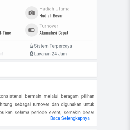
Hadiah Utama
Hadiah Besar
Turnover
l-Time
Akumulasi Cepat
Sistem Terpercaya
if
Layanan 24 Jam
nsistensi bermain melalui beragam pilihan
hitung sebagai turnover dan digunakan untuk
mpulkan selama periode event, semakin besar
Baca Selengkapnya