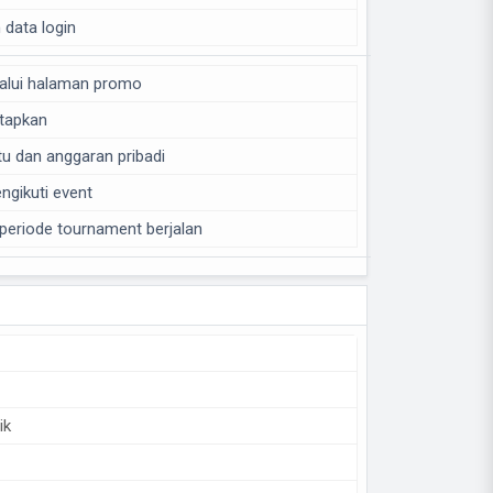
data login
lalui halaman promo
etapkan
u dan anggaran pribadi
gikuti event
 periode tournament berjalan
ik