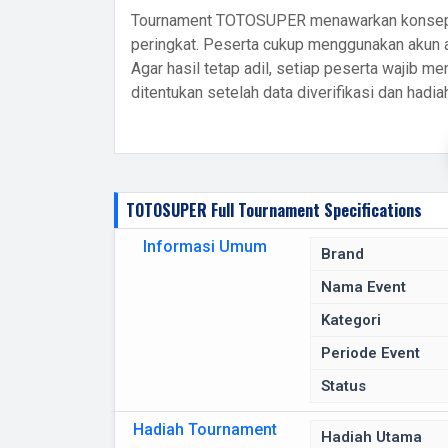
Hadiah biasanya dikreditkan ke akun pemenan
Tournament TOTOSUPER menawarkan konsep k
peringkat. Peserta cukup menggunakan akun a
sesuai agar proses pembagian hadiah berjalan
Agar hasil tetap adil, setiap peserta wajib 
dengan nominal besar atau hadiah khusus.
ditentukan setelah data diverifikasi dan hadi
Dengan pilihan permainan slot gacor yang be
yang cocok bagi member yang ingin mengejar p
ketentuan, serta mengikuti tournament secara
TOTOSUPER Full Tournament Specifications
Informasi Umum
Brand
Nama Event
Kategori
Periode Event
Status
Hadiah Tournament
Hadiah Utama