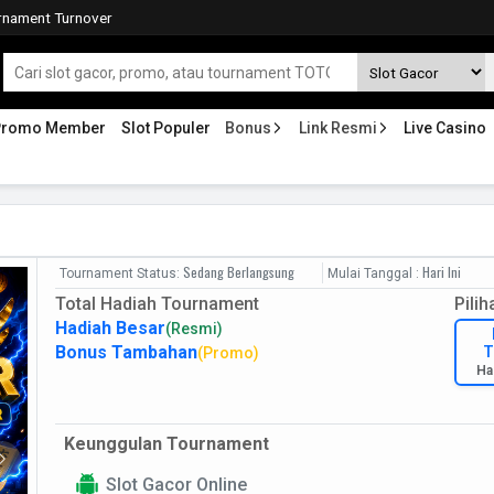
rnament Turnover
Promo Member
Slot Populer
Bonus
Link Resmi
Live Casino
Sedang Berlangsung
Hari Ini
Tournament
Status:
Mulai
Tanggal
:
Total Hadiah Tournament
Pilih
Hadiah Besar
(Resmi)
Bonus Tambahan
T
(Promo)
Ha
Keunggulan Tournament
Slot Gacor Online