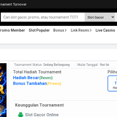
rnament Turnover
Promo Member
Slot Populer
Bonus
Link Resmi
Live Casino
Sedang Berlangsung
Hari Ini
Tournament
Status:
Mulai
Tanggal
:
Total Hadiah Tournament
Pilih
Hadiah Besar
(Resmi)
Bonus Tambahan
T
(Promo)
Ha
Keunggulan Tournament
Slot Gacor Online