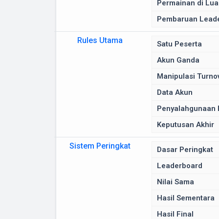
Permainan di Lua
Pembaruan Lead
Rules Utama
Satu Peserta
Akun Ganda
Manipulasi Turno
Data Akun
Penyalahgunaan 
Keputusan Akhir
Sistem Peringkat
Dasar Peringkat
Leaderboard
Nilai Sama
Hasil Sementara
Hasil Final