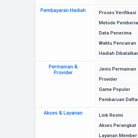
Pembayaran Hadiah
Proses Verifikasi
Metode Pemberi
Data Penerima
Waktu Pencairan
Hadiah Dibatalka
Permainan &
Jenis Permainan
Provider
Provider
Game Populer
Pembaruan Dafta
Akses & Layanan
Link Resmi
Akses Perangkat
Layanan Member