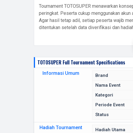
Hadiah biasanya dikreditkan ke akun pemenan
Tournament TOTOSUPER menawarkan konsep k
peringkat. Peserta cukup menggunakan akun a
sesuai agar proses pembagian hadiah berjalan
Agar hasil tetap adil, setiap peserta wajib 
dengan nominal besar atau hadiah khusus.
ditentukan setelah data diverifikasi dan hadi
Dengan pilihan permainan slot gacor yang be
yang cocok bagi member yang ingin mengejar p
ketentuan, serta mengikuti tournament secara
TOTOSUPER Full Tournament Specifications
Informasi Umum
Brand
Nama Event
Kategori
Periode Event
Status
Hadiah Tournament
Hadiah Utama