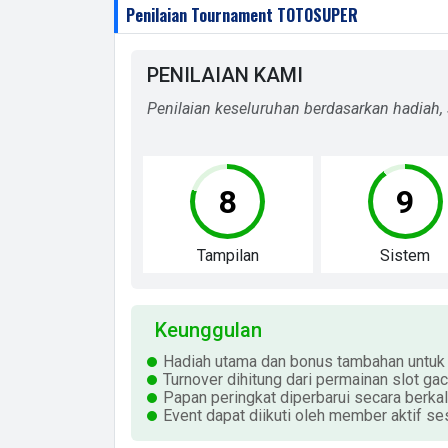
Hadiah tournament disiapkan dalam beberapa 
Penilaian Tournament TOTOSUPER
utama dengan nilai terbesar, sementara pes
ketentuan event yang sedang berlangsung. Ju
PENILAIAN KAMI
disarankan selalu memeriksa halaman promo 
Penilaian keseluruhan berdasarkan hadiah,
Untuk berpartisipasi, member harus memiliki
dalam daftar tournament. Turnover hanya dihit
8
9
termasuk kategori event, taruhan yang dibatalk
Peraturan utama tournament mencakup penggun
Tampilan
Sistem
peringkat, serta kewajiban menggunakan data 
permainan yang tidak wajar. Jika terbukti terj
dengan syarat event, maka peserta dapat didisk
Keunggulan
Hadiah utama dan bonus tambahan untuk
Papan peringkat dapat diperbarui secara berk
Turnover dihitung dari permainan slot ga
periode tournament selesai dan seluruh data p
Papan peringkat diperbarui secara berka
Event dapat diikuti oleh member aktif se
tercepat, total sesi permainan, atau aturan ti