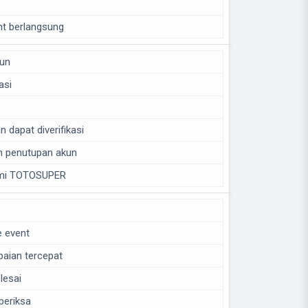
nt berlangsung
kun
asi
 dapat diverifikasi
n penutupan akun
resmi TOTOSUPER
e event
paian tercepat
lesai
periksa