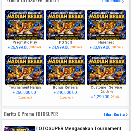
Promo TOTOSUPER Terbaru
Lihat Semua
Pragmatic Play
PG Soft
Habanero
৳.26,999.00
৳.24,999.00
৳.30,999.00
(Official)
(Official)
(Official)
Tournament Harian
Bonus Referral
Customer Service
24 Jam
৳.260,000.00
৳.240,000.00
৳.1,290.00
(Official)
(Expected)
(Expected)
Berita & Promo TOTOSUPER
Lihat Berita
TOTOSUPER Mengadakan Tournament