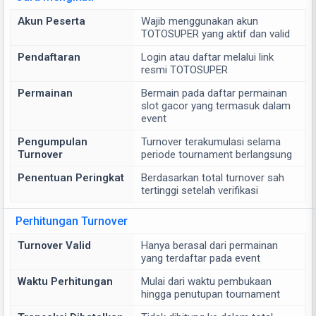
Akun Peserta
Wajib menggunakan akun
TOTOSUPER yang aktif dan valid
Pendaftaran
Login atau daftar melalui link
resmi TOTOSUPER
Permainan
Bermain pada daftar permainan
slot gacor yang termasuk dalam
event
Pengumpulan
Turnover terakumulasi selama
Turnover
periode tournament berlangsung
Penentuan Peringkat
Berdasarkan total turnover sah
tertinggi setelah verifikasi
Perhitungan Turnover
Turnover Valid
Hanya berasal dari permainan
yang terdaftar pada event
Waktu Perhitungan
Mulai dari waktu pembukaan
hingga penutupan tournament