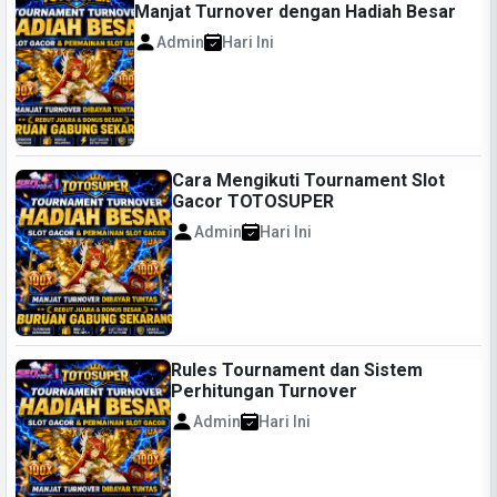
Manjat Turnover dengan Hadiah Besar
Admin
Hari Ini
Cara Mengikuti Tournament Slot
Gacor TOTOSUPER
Admin
Hari Ini
Rules Tournament dan Sistem
Perhitungan Turnover
Admin
Hari Ini