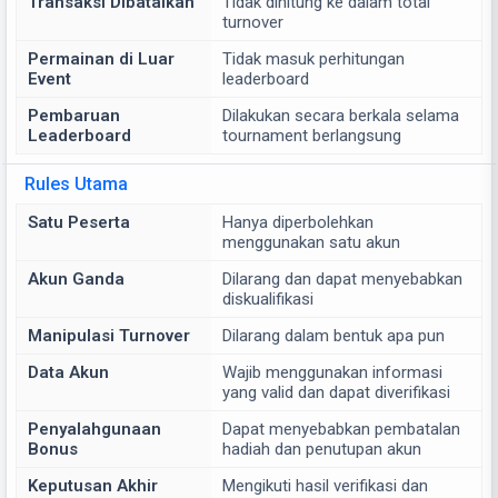
Transaksi Dibatalkan
Tidak dihitung ke dalam total
turnover
Permainan di Luar
Tidak masuk perhitungan
Event
leaderboard
Pembaruan
Dilakukan secara berkala selama
Leaderboard
tournament berlangsung
Rules Utama
Satu Peserta
Hanya diperbolehkan
menggunakan satu akun
Akun Ganda
Dilarang dan dapat menyebabkan
diskualifikasi
Manipulasi Turnover
Dilarang dalam bentuk apa pun
Data Akun
Wajib menggunakan informasi
yang valid dan dapat diverifikasi
Penyalahgunaan
Dapat menyebabkan pembatalan
Bonus
hadiah dan penutupan akun
Keputusan Akhir
Mengikuti hasil verifikasi dan