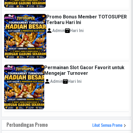
Promo Bonus Member TOTOSUPER
Terbaru Hari Ini
Admin
Hari Ini
Permainan Slot Gacor Favorit untuk
Mengejar Turnover
Admin
Hari Ini
Perbandingan Promo
Lihat Semua Promo