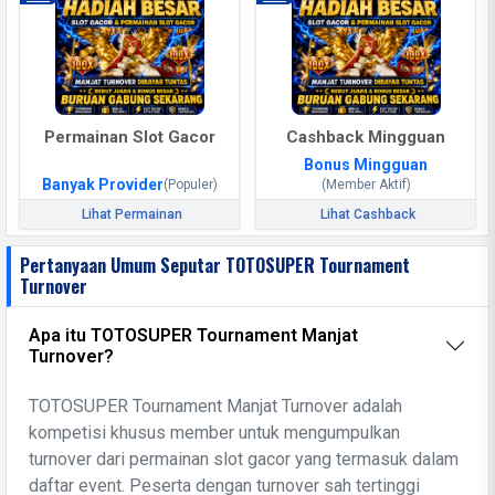
92%
88%
Permainan Slot Gacor
Cashback Mingguan
Bonus Mingguan
Banyak Provider
(Populer)
(Member Aktif)
Lihat Permainan
Lihat Cashback
Pertanyaan Umum Seputar TOTOSUPER Tournament
Turnover
Apa itu TOTOSUPER Tournament Manjat
Turnover?
TOTOSUPER Tournament Manjat Turnover adalah
kompetisi khusus member untuk mengumpulkan
turnover dari permainan slot gacor yang termasuk dalam
daftar event. Peserta dengan turnover sah tertinggi