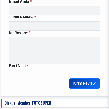
Email Anda
*
Judul Review
*
Isi Review
*
Beri Nilai
*
Kirim Review
Diskusi Member TOTOSUPER