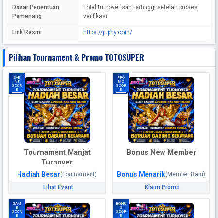
Dasar Penentuan
Total turnover sah tertinggi setelah proses
Pemenang
verifikasi
Link Resmi
https://juphy.com/
Pilihan Tournament & Promo TOTOSUPER
EVE
PRO
NT
MO
SCOR
SCOR
E
E
95%
90%
Tournament Manjat
Bonus New Member
Turnover
Hadiah Besar
Bonus Menarik
(Tournament)
(Member Baru)
Lihat Event
Klaim Promo
GAM
BONU
E
S
SCOR
SCOR
E
E