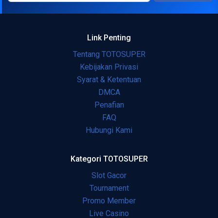
Link Penting
Tentang TOTOSUPER
Kebijakan Privasi
Syarat & Ketentuan
DMCA
Penafian
FAQ
Hubungi Kami
Kategori TOTOSUPER
Slot Gacor
Tournament
Promo Member
Live Casino