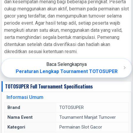
dan kesempatan menang bagi beberapa peringkat. Peserta
terbukti terjadi penyalahgunaan bonus, manipulasi turnover,
cukup menggunakan akun aktif, bermain pada permainan slot
penggunaan identitas palsu, atau tindakan lain yang
gacor yang terdaftar, dan mengumpulkan turnover selama
bertentangan dengan syarat event, maka peserta dapat
periode event. Agar hasil tetap adil, setiap peserta wajib
mengikuti aturan satu akun, menggunakan data yang valid,
didiskualifikasi dan hadiah dapat dibatalkan.
serta menghindari segala bentuk manipulasi. Pemenang
Papan peringkat dapat diperbarui secara berkala dan belum
ditentukan setelah data diverifikasi dan hadiah akan
dikreditkan sesuai ketentuan resmi.
tentu berubah secara real-time pada setiap putaran
permainan. Hasil akhir ditentukan setelah periode
Baca Selengkapnya
tournament selesai dan seluruh data peserta diverifikasi.
Peraturan Lengkap Tournament TOTOSUPER
Bila terdapat nilai turnover yang sama, penentuan posisi
TOTOSUPER Full Tournament Specifications
dapat mengikuti waktu pencapaian tercepat, total sesi
permainan, atau aturan tie-break lain yang diumumkan pada
Informasi Umum
halaman event.
Brand
TOTOSUPER
Hadiah biasanya dikreditkan ke akun pemenang setelah
Nama Event
Tournament Manjat Turnover
proses verifikasi selesai. Member wajib memastikan
Kategori
Permainan Slot Gacor
informasi akun dan metode pembayaran telah sesuai agar