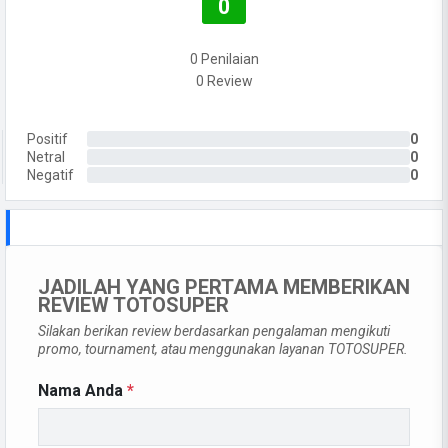
0
0 Penilaian
0 Review
Positif
0
Netral
0
Negatif
0
Tulis Review
JADILAH YANG PERTAMA MEMBERIKAN
REVIEW TOTOSUPER
Silakan berikan review berdasarkan pengalaman mengikuti
promo, tournament, atau menggunakan layanan TOTOSUPER.
Nama Anda
*