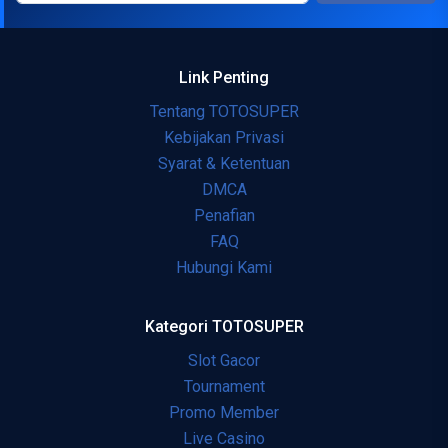
Link Penting
Tentang TOTOSUPER
Kebijakan Privasi
Syarat & Ketentuan
DMCA
Penafian
FAQ
Hubungi Kami
Kategori TOTOSUPER
Slot Gacor
Tournament
Promo Member
Live Casino