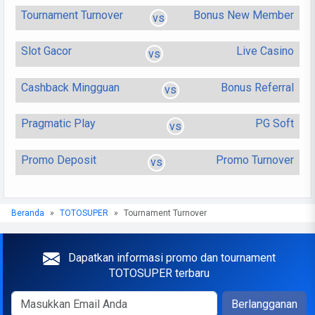
Tournament Turnover
Bonus New Member
vs
Slot Gacor
Live Casino
vs
Cashback Mingguan
Bonus Referral
vs
Pragmatic Play
PG Soft
vs
Promo Deposit
Promo Turnover
vs
Beranda
TOTOSUPER
Tournament Turnover
Dapatkan informasi promo dan tournament
TOTOSUPER terbaru