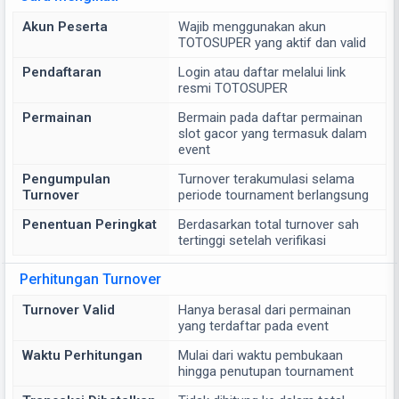
Akun Peserta
Wajib menggunakan akun
TOTOSUPER yang aktif dan valid
Pendaftaran
Login atau daftar melalui link
resmi TOTOSUPER
Permainan
Bermain pada daftar permainan
slot gacor yang termasuk dalam
event
Pengumpulan
Turnover terakumulasi selama
Turnover
periode tournament berlangsung
Penentuan Peringkat
Berdasarkan total turnover sah
tertinggi setelah verifikasi
Perhitungan Turnover
Turnover Valid
Hanya berasal dari permainan
yang terdaftar pada event
Waktu Perhitungan
Mulai dari waktu pembukaan
hingga penutupan tournament