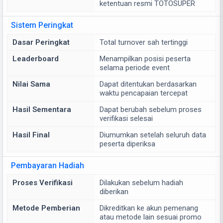
ketentuan resmi TOTOSUPER
Sistem Peringkat
Dasar Peringkat
Total turnover sah tertinggi
Leaderboard
Menampilkan posisi peserta
selama periode event
Nilai Sama
Dapat ditentukan berdasarkan
waktu pencapaian tercepat
Hasil Sementara
Dapat berubah sebelum proses
verifikasi selesai
Hasil Final
Diumumkan setelah seluruh data
peserta diperiksa
Pembayaran Hadiah
Proses Verifikasi
Dilakukan sebelum hadiah
diberikan
Metode Pemberian
Dikreditkan ke akun pemenang
atau metode lain sesuai promo