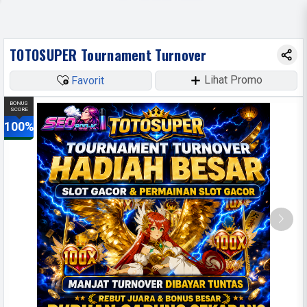
TOTOSUPER Tournament Turnover
Lihat Promo
Favorit
BONUS
SCORE
100%