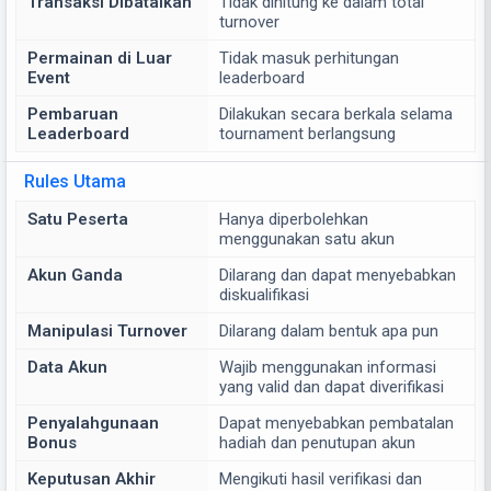
Transaksi Dibatalkan
Tidak dihitung ke dalam total
turnover
Permainan di Luar
Tidak masuk perhitungan
Event
leaderboard
Pembaruan
Dilakukan secara berkala selama
Leaderboard
tournament berlangsung
Rules Utama
Satu Peserta
Hanya diperbolehkan
menggunakan satu akun
Akun Ganda
Dilarang dan dapat menyebabkan
diskualifikasi
Manipulasi Turnover
Dilarang dalam bentuk apa pun
Data Akun
Wajib menggunakan informasi
yang valid dan dapat diverifikasi
Penyalahgunaan
Dapat menyebabkan pembatalan
Bonus
hadiah dan penutupan akun
Keputusan Akhir
Mengikuti hasil verifikasi dan