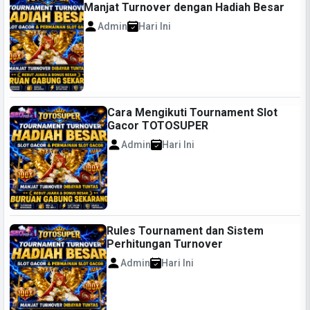
Manjat Turnover dengan Hadiah Besar
Admin
Hari Ini
Cara Mengikuti Tournament Slot
Gacor TOTOSUPER
Admin
Hari Ini
Rules Tournament dan Sistem
Perhitungan Turnover
Admin
Hari Ini