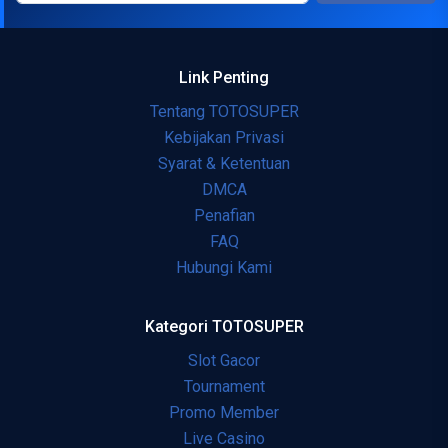
Link Penting
Tentang TOTOSUPER
Kebijakan Privasi
Syarat & Ketentuan
DMCA
Penafian
FAQ
Hubungi Kami
Kategori TOTOSUPER
Slot Gacor
Tournament
Promo Member
Live Casino