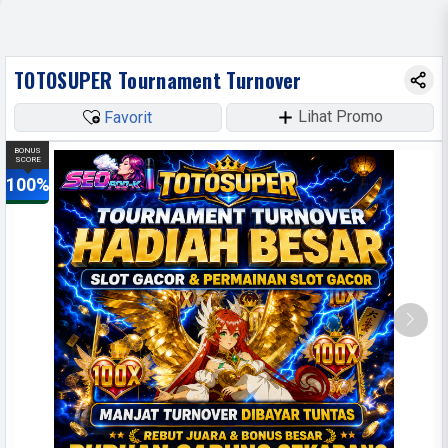
TOTOSUPER Tournament Turnover
Lihat Promo
Favorit
BONUS
SCORE
100%