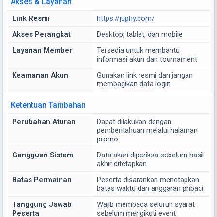
Akses & Layanan
Link Resmi
https://juphy.com/
Akses Perangkat
Desktop, tablet, dan mobile
Layanan Member
Tersedia untuk membantu
informasi akun dan tournament
Keamanan Akun
Gunakan link resmi dan jangan
membagikan data login
Ketentuan Tambahan
Perubahan Aturan
Dapat dilakukan dengan
pemberitahuan melalui halaman
promo
Gangguan Sistem
Data akan diperiksa sebelum hasil
akhir ditetapkan
Batas Permainan
Peserta disarankan menetapkan
batas waktu dan anggaran pribadi
Tanggung Jawab
Wajib membaca seluruh syarat
Peserta
sebelum mengikuti event