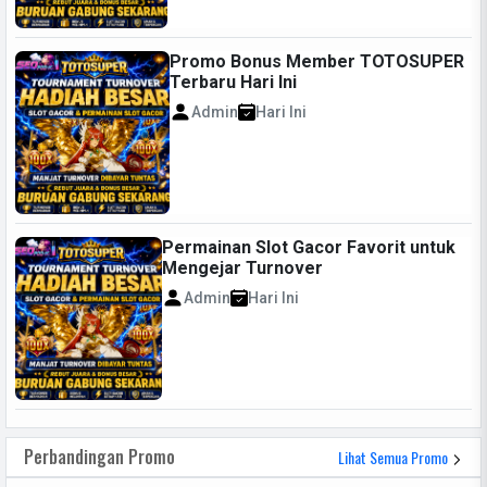
Promo Bonus Member TOTOSUPER
Terbaru Hari Ini
Admin
Hari Ini
Permainan Slot Gacor Favorit untuk
Mengejar Turnover
Admin
Hari Ini
Perbandingan Promo
Lihat Semua Promo