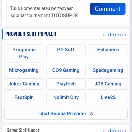
Comment
PROVIDER SLOT POPULER
Lihat Semua
Pragmatic
PG Soft
Habanero
Play
Microgaming
CQ9 Gaming
Spadegaming
Joker Gaming
Playtech
JDB Gaming
FastSpin
Nolimit City
Live22
Lihat Semua Provider
Game Slot Gacor
Lihat Semua