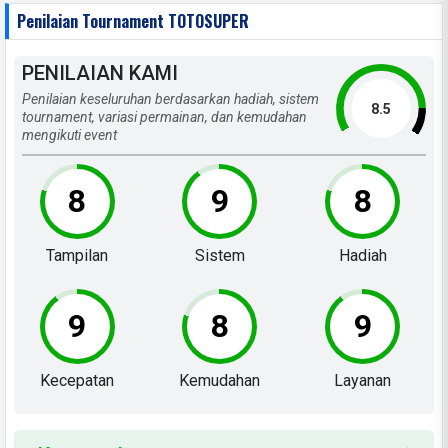
memenuhi ketentuan akan dihitung sebagai turnover dan
Penilaian Tournament TOTOSUPER
digunakan untuk menentukan posisi peserta pada papan
peringkat. Semakin tinggi akumulasi turnover yang berhasil
PENILAIAN KAMI
dikumpulkan selama periode event, semakin besar peluang
Penilaian keseluruhan berdasarkan hadiah, sistem
8.5
peserta untuk masuk ke jajaran pemenang dan memperoleh
tournament, variasi permainan, dan kemudahan
mengikuti event
hadiah utama.
Hadiah tournament disiapkan dalam beberapa tingkat agar
8
9
8
lebih banyak peserta memiliki kesempatan menang.
Peringkat teratas berhak memperoleh hadiah utama dengan
Tampilan
Sistem
Hadiah
nilai terbesar, sementara peserta pada posisi berikutnya
tetap bisa mendapatkan bonus tambahan, cashback, atau
9
8
9
hadiah khusus sesuai ketentuan event yang sedang
berlangsung. Jumlah pemenang, total hadiah, serta
Kecepatan
Kemudahan
Layanan
pembagian hadiah dapat berbeda pada setiap periode,
sehingga peserta disarankan selalu memeriksa halaman
promo resmi TOTOSUPER sebelum mengikuti kompetisi.