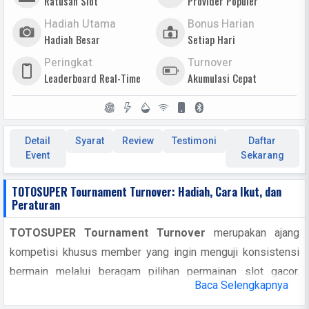
Ratusan Slot
Provider Populer
Hadiah Utama
Bonus Harian
Hadiah Besar
Setiap Hari
Peringkat
Turnover
Leaderboard Real-Time
Akumulasi Cepat
Detail
Syarat
Review
Testimoni
Daftar
Event
Sekarang
TOTOSUPER Tournament Turnover: Hadiah, Cara Ikut, dan
Peraturan
TOTOSUPER Tournament Turnover
merupakan ajang
kompetisi khusus member yang ingin menguji konsistensi
bermain melalui beragam pilihan permainan slot gacor.
Baca Selengkapnya
Dalam tournament ini, setiap aktivitas permainan yang