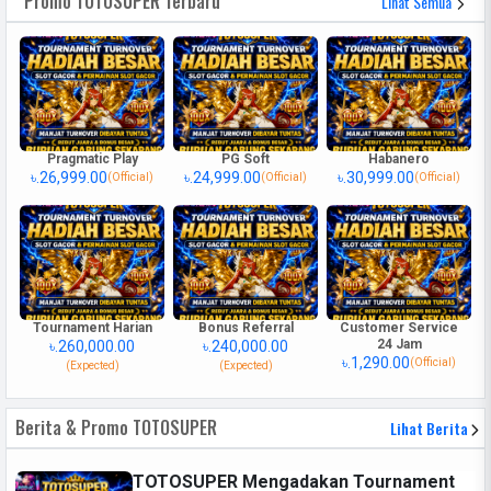
Promo TOTOSUPER Terbaru
Lihat Semua
Pragmatic Play
PG Soft
Habanero
৳.26,999.00
৳.24,999.00
৳.30,999.00
(Official)
(Official)
(Official)
Tournament Harian
Bonus Referral
Customer Service
24 Jam
৳.260,000.00
৳.240,000.00
৳.1,290.00
(Official)
(Expected)
(Expected)
Berita & Promo TOTOSUPER
Lihat Berita
TOTOSUPER Mengadakan Tournament