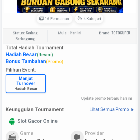
16 Permainan
4 Kategori
Sedang
Hari Ini
TOTOSUPER
Status:
Mulai
:
Brand:
Berlangsung
Total Hadiah Tournament
Hadiah Besar
(Resmi)
Bonus Tambahan
(Promo)
Pilihan Event:
Manjat
Turnover
Hadiah Besar
Update promo terbaru hari ini
Keunggulan Tournament
Lihat Semua Promo
Slot Gacor Online
Game
Provider