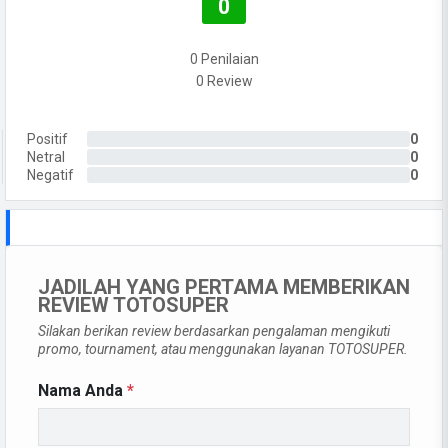
0
0 Penilaian
0 Review
Positif
0
Netral
0
Negatif
0
Tulis Review
JADILAH YANG PERTAMA MEMBERIKAN
REVIEW TOTOSUPER
Silakan berikan review berdasarkan pengalaman mengikuti
promo, tournament, atau menggunakan layanan TOTOSUPER.
Nama Anda
*