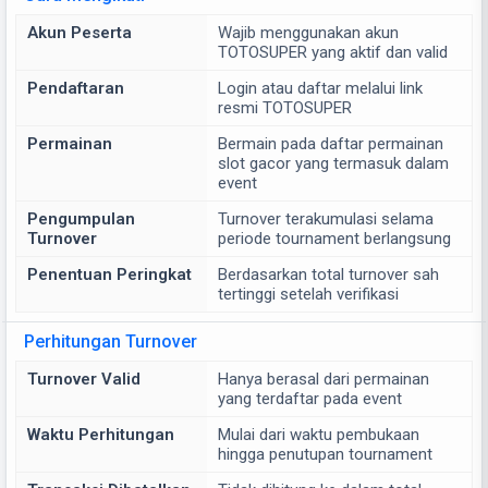
Akun Peserta
Wajib menggunakan akun
TOTOSUPER yang aktif dan valid
Pendaftaran
Login atau daftar melalui link
resmi TOTOSUPER
Permainan
Bermain pada daftar permainan
slot gacor yang termasuk dalam
event
Pengumpulan
Turnover terakumulasi selama
Turnover
periode tournament berlangsung
Penentuan Peringkat
Berdasarkan total turnover sah
tertinggi setelah verifikasi
Perhitungan Turnover
Turnover Valid
Hanya berasal dari permainan
yang terdaftar pada event
Waktu Perhitungan
Mulai dari waktu pembukaan
hingga penutupan tournament