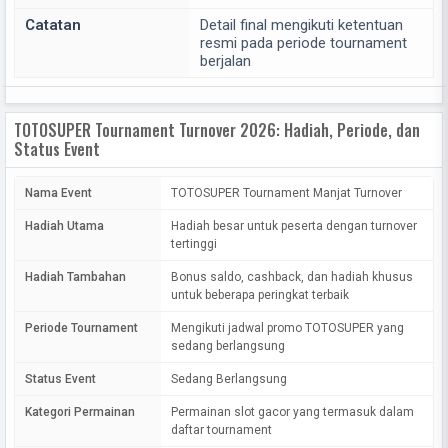
Catatan
Detail final mengikuti ketentuan
resmi pada periode tournament
berjalan
TOTOSUPER Tournament Turnover 2026: Hadiah, Periode, dan
Status Event
Nama Event
TOTOSUPER Tournament Manjat Turnover
Hadiah Utama
Hadiah besar untuk peserta dengan turnover
tertinggi
Hadiah Tambahan
Bonus saldo, cashback, dan hadiah khusus
untuk beberapa peringkat terbaik
Periode Tournament
Mengikuti jadwal promo TOTOSUPER yang
sedang berlangsung
Status Event
Sedang Berlangsung
Kategori Permainan
Permainan slot gacor yang termasuk dalam
daftar tournament