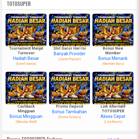
TOTOSUPER
Tournament Manjat
Slot Gacor Hari Ini
Bonus New
Turnover
Member
Banyak Provider
Hadiah Besar
Bonus Menarik
(Game Populer)
(Event Utama)
(Member Baru)
Cashback
Promo Deposit
Link Alternatif
Mingguan
TOTOSUPER
Bonus Tambahan
Bonus Mingguan
Akses Cepat
(Promo Terbaru)
(Member Aktif)
(Link Resmi)