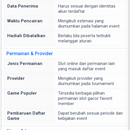
Data Penerima
Harus sesuai dengan identitas
akun terdaftar
Waktu Pencairan
Mengikuti estimasi yang
diumumkan pada halaman event
Hadiah Dibatalkan
Berlaku bila peserta terbukti
melanggar aturan
Permainan & Provider
Jenis Permainan
Slot online dan permainan lain
yang masuk daftar event
Provider
Mengikuti provider yang
diumumkan pada tournament
Game Populer
Tersedia berbagai pilihan
permainan slot gacor favorit
member
Pembaruan Daftar
Dapat berubah sesuai periode dan
Game
kebijakan event