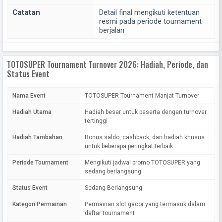
Catatan
Detail final mengikuti ketentuan
resmi pada periode tournament
berjalan
TOTOSUPER Tournament Turnover 2026: Hadiah, Periode, dan
Status Event
Nama Event
TOTOSUPER Tournament Manjat Turnover
Hadiah Utama
Hadiah besar untuk peserta dengan turnover
tertinggi
Hadiah Tambahan
Bonus saldo, cashback, dan hadiah khusus
untuk beberapa peringkat terbaik
Periode Tournament
Mengikuti jadwal promo TOTOSUPER yang
sedang berlangsung
Status Event
Sedang Berlangsung
Kategori Permainan
Permainan slot gacor yang termasuk dalam
daftar tournament