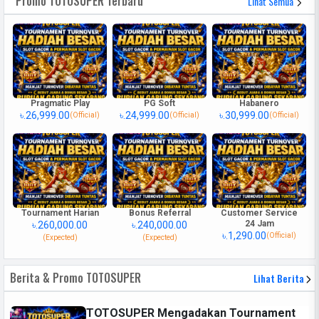
Promo TOTOSUPER Terbaru
Lihat Semua
Pragmatic Play
PG Soft
Habanero
৳.26,999.00
৳.24,999.00
৳.30,999.00
(Official)
(Official)
(Official)
Tournament Harian
Bonus Referral
Customer Service
24 Jam
৳.260,000.00
৳.240,000.00
৳.1,290.00
(Official)
(Expected)
(Expected)
Berita & Promo TOTOSUPER
Lihat Berita
TOTOSUPER Mengadakan Tournament