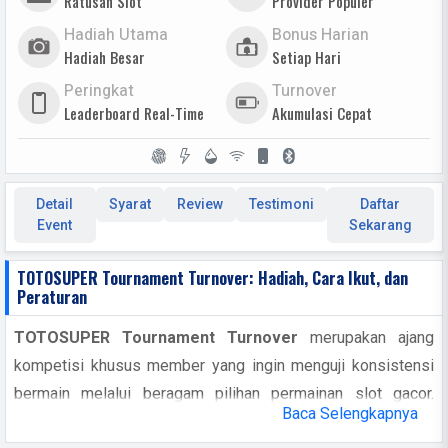
Ratusan Slot
Provider Populer
Hadiah Utama
Bonus Harian
Hadiah Besar
Setiap Hari
Peringkat
Turnover
Leaderboard Real-Time
Akumulasi Cepat
Detail
Syarat
Review
Testimoni
Daftar
Event
Sekarang
TOTOSUPER Tournament Turnover: Hadiah, Cara Ikut, dan
Peraturan
TOTOSUPER Tournament Turnover
merupakan ajang
kompetisi khusus member yang ingin menguji konsistensi
bermain melalui beragam pilihan permainan slot gacor.
Baca Selengkapnya
Dalam tournament ini, setiap aktivitas permainan yang