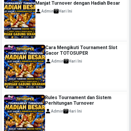
Manjat Turnover dengan Hadiah Besar
Admin
Hari Ini
Cara Mengikuti Tournament Slot
Gacor TOTOSUPER
Admin
Hari Ini
Rules Tournament dan Sistem
Perhitungan Turnover
Admin
Hari Ini