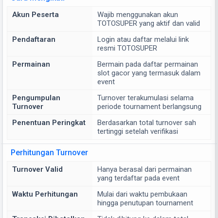
Akun Peserta
Wajib menggunakan akun
TOTOSUPER yang aktif dan valid
Pendaftaran
Login atau daftar melalui link
resmi TOTOSUPER
Permainan
Bermain pada daftar permainan
slot gacor yang termasuk dalam
event
Pengumpulan
Turnover terakumulasi selama
Turnover
periode tournament berlangsung
Penentuan Peringkat
Berdasarkan total turnover sah
tertinggi setelah verifikasi
Perhitungan Turnover
Turnover Valid
Hanya berasal dari permainan
yang terdaftar pada event
Waktu Perhitungan
Mulai dari waktu pembukaan
hingga penutupan tournament