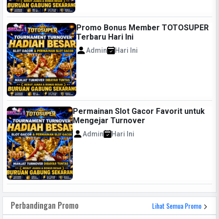
Promo Bonus Member TOTOSUPER
Terbaru Hari Ini
Admin
Hari Ini
Permainan Slot Gacor Favorit untuk
Mengejar Turnover
Admin
Hari Ini
Perbandingan Promo
Lihat Semua Promo