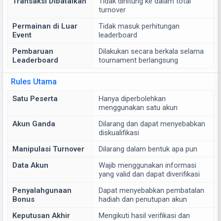
Transaksi Dibatalkan
Tidak dihitung ke dalam total
turnover
Permainan di Luar
Tidak masuk perhitungan
Event
leaderboard
Pembaruan
Dilakukan secara berkala selama
Leaderboard
tournament berlangsung
Rules Utama
Satu Peserta
Hanya diperbolehkan
menggunakan satu akun
Akun Ganda
Dilarang dan dapat menyebabkan
diskualifikasi
Manipulasi Turnover
Dilarang dalam bentuk apa pun
Data Akun
Wajib menggunakan informasi
yang valid dan dapat diverifikasi
Penyalahgunaan
Dapat menyebabkan pembatalan
Bonus
hadiah dan penutupan akun
Keputusan Akhir
Mengikuti hasil verifikasi dan