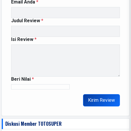
Email Anda
*
Judul Review
*
Isi Review
*
Beri Nilai
*
Kirim Review
Diskusi Member TOTOSUPER