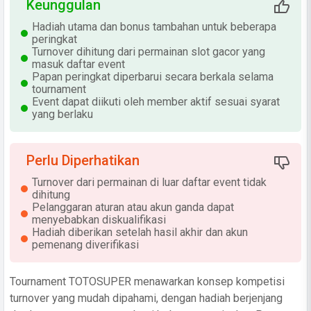
Keunggulan
Untuk berpartisipasi, member harus memiliki akun
Hadiah utama dan bonus tambahan untuk beberapa
peringkat
TOTOSUPER yang aktif, melakukan login melalui link resmi,
Turnover dihitung dari permainan slot gacor yang
lalu bermain pada permainan yang termasuk dalam daftar
masuk daftar event
Papan peringkat diperbarui secara berkala selama
tournament. Turnover hanya dihitung dari permainan dan
tournament
periode yang telah ditentukan. Transaksi di luar masa
Event dapat diikuti oleh member aktif sesuai syarat
yang berlaku
kompetisi, permainan yang tidak termasuk kategori event,
taruhan yang dibatalkan, serta aktivitas yang terindikasi
Perlu Diperhatikan
melanggar ketentuan tidak akan dimasukkan ke dalam
perhitungan.
Turnover dari permainan di luar daftar event tidak
dihitung
Pelanggaran aturan atau akun ganda dapat
Peraturan utama tournament mencakup penggunaan satu
menyebabkan diskualifikasi
akun untuk satu peserta, larangan membuat akun ganda,
Hadiah diberikan setelah hasil akhir dan akun
pemenang diverifikasi
larangan bekerja sama untuk memanipulasi peringkat, serta
kewajiban menggunakan data akun yang valid. TOTOSUPER
Tournament TOTOSUPER menawarkan konsep kompetisi
berhak melakukan pemeriksaan terhadap aktivitas peserta
turnover yang mudah dipahami, dengan hadiah berjenjang
apabila ditemukan pola permainan yang tidak wajar. Jika