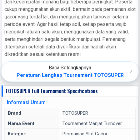
dan kesempatan menang bagi beberapa peringkat. Peserta
terbukti terjadi penyalahgunaan bonus, manipulasi turnover,
cukup menggunakan akun aktif, bermain pada permainan slot
penggunaan identitas palsu, atau tindakan lain yang
gacor yang terdaftar, dan mengumpulkan turnover selama
bertentangan dengan syarat event, maka peserta dapat
periode event. Agar hasil tetap adil, setiap peserta wajib
mengikuti aturan satu akun, menggunakan data yang valid,
didiskualifikasi dan hadiah dapat dibatalkan.
serta menghindari segala bentuk manipulasi. Pemenang
Papan peringkat dapat diperbarui secara berkala dan belum
ditentukan setelah data diverifikasi dan hadiah akan
dikreditkan sesuai ketentuan resmi.
tentu berubah secara real-time pada setiap putaran
permainan. Hasil akhir ditentukan setelah periode
Baca Selengkapnya
tournament selesai dan seluruh data peserta diverifikasi.
Peraturan Lengkap Tournament TOTOSUPER
Bila terdapat nilai turnover yang sama, penentuan posisi
TOTOSUPER Full Tournament Specifications
dapat mengikuti waktu pencapaian tercepat, total sesi
permainan, atau aturan tie-break lain yang diumumkan pada
Informasi Umum
halaman event.
Brand
TOTOSUPER
Hadiah biasanya dikreditkan ke akun pemenang setelah
Nama Event
Tournament Manjat Turnover
proses verifikasi selesai. Member wajib memastikan
Kategori
Permainan Slot Gacor
informasi akun dan metode pembayaran telah sesuai agar