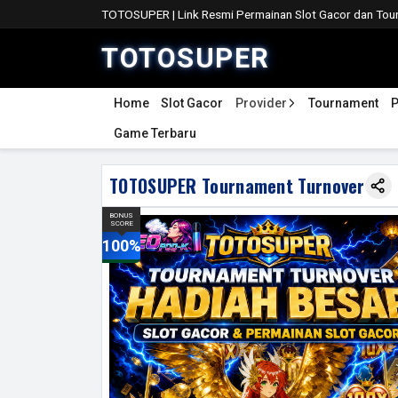
TOTOSUPER | Link Resmi Permainan Slot Gacor dan Tou
TOTOSUPER
Home
Slot Gacor
Provider
Tournament
Game Terbaru
TOTOSUPER Tournament Turnover
BONUS
SCORE
100%