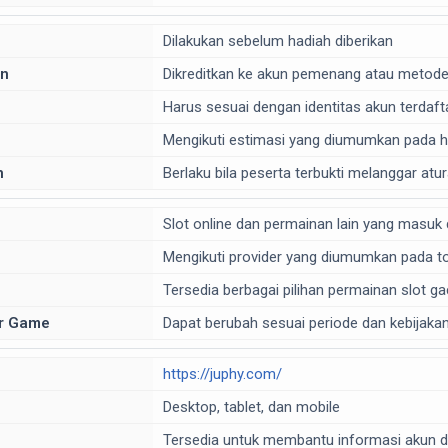
Dilakukan sebelum hadiah diberikan
an
Dikreditkan ke akun pemenang atau metode
Harus sesuai dengan identitas akun terdaft
Mengikuti estimasi yang diumumkan pada 
n
Berlaku bila peserta terbukti melanggar atu
Slot online dan permainan lain yang masuk 
Mengikuti provider yang diumumkan pada 
Tersedia berbagai pilihan permainan slot g
r Game
Dapat berubah sesuai periode dan kebijaka
https://juphy.com/
Desktop, tablet, dan mobile
Tersedia untuk membantu informasi akun 