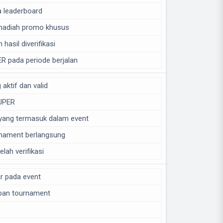
a leaderboard
 hadiah promo khusus
hasil diverifikasi
 pada periode berjalan
ktif dan valid
SUPER
 yang termasuk dalam event
rnament berlangsung
lah verifikasi
ar pada event
upan tournament