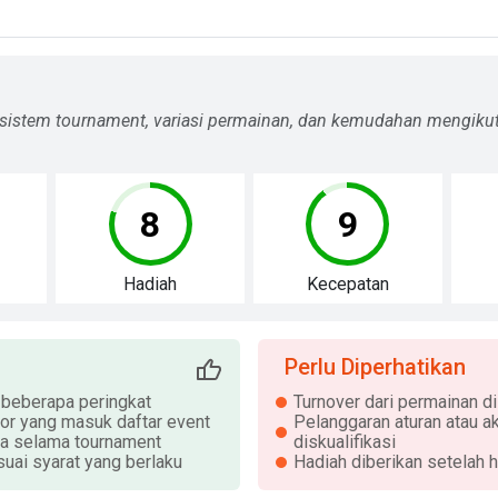
tingkat agar lebih banyak peserta memiliki kesempatan menang
erta pada posisi berikutnya tetap bisa mendapatkan bonus ta
mlah pemenang, total hadiah, serta pembagian hadiah dapat b
resmi TOTOSUPER sebelum mengikuti kompetisi.
 sistem tournament, variasi permainan, dan kemudahan mengikut
 akun TOTOSUPER yang aktif, melakukan login melalui link resm
ung dari permainan dan periode yang telah ditentukan. Transaks
8
9
an, serta aktivitas yang terindikasi melanggar ketentuan tidak a
aan satu akun untuk satu peserta, larangan membuat akun gan
Hadiah
Kecepatan
akun yang valid. TOTOSUPER berhak melakukan pemeriksaan terh
adi penyalahgunaan bonus, manipulasi turnover, penggunaan identi
ualifikasi dan hadiah dapat dibatalkan.
Perlu Diperhatikan
 beberapa peringkat
Turnover dari permainan di 
ala dan belum tentu berubah secara real-time pada setiap puta
cor yang masuk daftar event
Pelanggaran aturan atau 
eserta diverifikasi. Bila terdapat nilai turnover yang sama, pen
la selama tournament
diskualifikasi
suai syarat yang berlaku
Hadiah diberikan setelah h
e-break lain yang diumumkan pada halaman event.