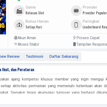
Game
Provider
Ratusan Slot
Provider Populer
Bonus Harian
Peringkat
Setiap Hari
Leaderboard Rea
Akun Aman
Proses Cepat
Akses Stabil
Tampilan Respons
view
Review
Testimoni
Daftar Sekarang
 Ikut, dan Peraturan
akan ajang kompetisi khusus member yang ingin menguji ko
, setiap aktivitas permainan yang memenuhi ketentuan akan di
gkat. Semakin tinggi akumulasi turnover yang berhasil diku
nang dan memperoleh hadiah utama.