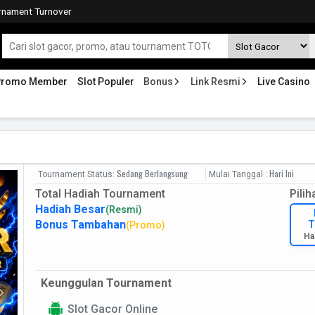
rnament Turnover
Promo Member
Slot Populer
Bonus
Link Resmi
Live Casino
Sedang Berlangsung
Hari Ini
Tournament
Status:
Mulai
Tanggal
:
Total Hadiah Tournament
Pilih
Hadiah Besar
(Resmi)
Bonus Tambahan
T
(Promo)
Ha
Keunggulan Tournament
Slot Gacor Online