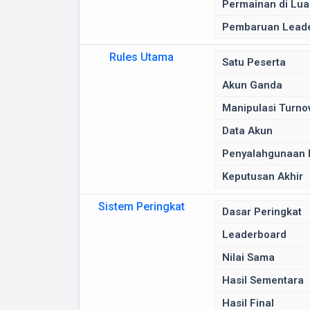
Permainan di Lua
Pembaruan Lead
Rules Utama
Satu Peserta
Akun Ganda
Manipulasi Turno
Data Akun
Penyalahgunaan 
Keputusan Akhir
Sistem Peringkat
Dasar Peringkat
Leaderboard
Nilai Sama
Hasil Sementara
Hasil Final