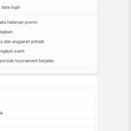
data login
lalui halaman promo
etapkan
u dan anggaran pribadi
gikuti event
 periode tournament berjalan
ik