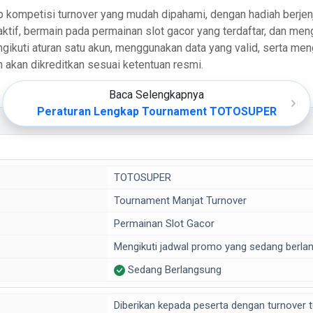
g setelah proses verifikasi selesai. Member wajib memastika
ompetisi turnover yang mudah dipahami, dengan hadiah berje
ktif, bermain pada permainan slot gacor yang terdaftar, dan me
 lancar. TOTOSUPER juga dapat meminta konfirmasi tambahan se
mengikuti aturan satu akun, menggunakan data yang valid, serta m
ah akan dikreditkan sesuai ketentuan resmi.
ragam, sistem peringkat yang jelas, dan hadiah tournament ya
Baca Selengkapnya
encapaian turnover secara terukur. Peserta sebaiknya mengatu
Peraturan Lengkap Tournament TOTOSUPER
 bertanggung jawab agar pengalaman bermain tetap nyaman dan te
TOTOSUPER
Tournament Manjat Turnover
Permainan Slot Gacor
Mengikuti jadwal promo yang sedang berla
Sedang Berlangsung
Diberikan kepada peserta dengan turnover t