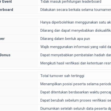
r Event
Tidak masuk perhitungan leaderboard
erboard
Dilakukan secara berkala selama tourname
Hanya diperbolehkan menggunakan satu a
Dilarang dan dapat menyebabkan diskualifik
ver
Dilarang dalam bentuk apa pun
Wajib menggunakan informasi yang valid dan
Bonus
Dapat menyebabkan pembatalan hadiah da
Mengikuti hasil verifikasi dan ketentuan 
Total turnover sah tertinggi
Menampilkan posisi peserta selama period
Dapat ditentukan berdasarkan waktu penca
Dapat berubah sebelum proses verifikasi se
Diumumkan setelah seluruh data peserta di