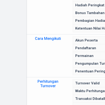
Hadiah Peringkat
Bonus Tambahan
Pembagian Hadi
Ketentuan Nilai H
Cara Mengikuti
Akun Peserta
Pendaftaran
Permainan
Pengumpulan Tur
Penentuan Perin
Perhitungan
Turnover Valid
Turnover
Waktu Perhitung
Transaksi Dibata