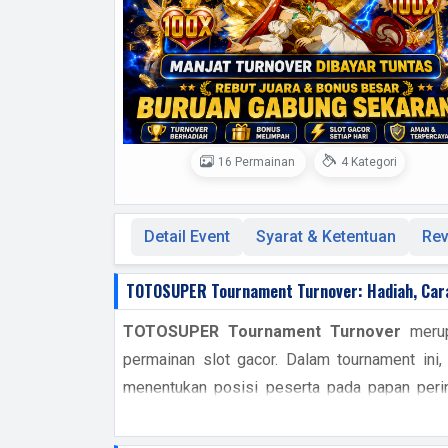
16 Permainan
4 Kategori
Detail Event
Syarat & Ketentuan
Re
TOTOSUPER Tournament Turnover: Hadiah, Cara
TOTOSUPER Tournament Turnover
merup
permainan slot gacor. Dalam tournament ini
menentukan posisi peserta pada papan perin
peluang peserta untuk masuk ke jajaran peme