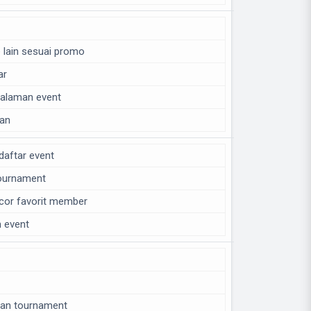
 lain sesuai promo
ar
halaman event
ran
daftar event
tournament
acor favorit member
n event
dan tournament