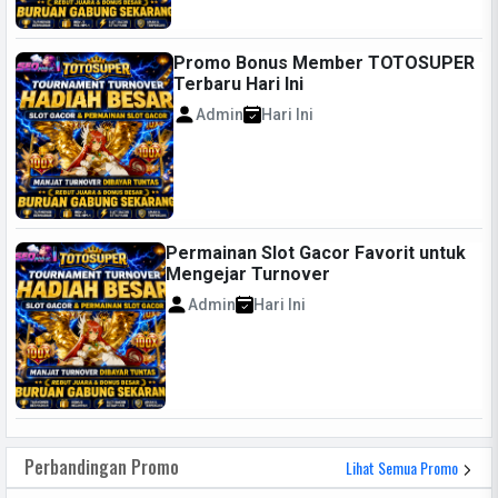
Promo Bonus Member TOTOSUPER
Terbaru Hari Ini
Admin
Hari Ini
Permainan Slot Gacor Favorit untuk
Mengejar Turnover
Admin
Hari Ini
Perbandingan Promo
Lihat Semua Promo