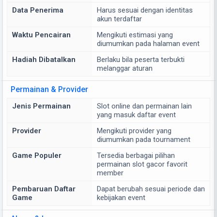
Data Penerima
Harus sesuai dengan identitas
akun terdaftar
Waktu Pencairan
Mengikuti estimasi yang
diumumkan pada halaman event
Hadiah Dibatalkan
Berlaku bila peserta terbukti
melanggar aturan
Permainan & Provider
Jenis Permainan
Slot online dan permainan lain
yang masuk daftar event
Provider
Mengikuti provider yang
diumumkan pada tournament
Game Populer
Tersedia berbagai pilihan
permainan slot gacor favorit
member
Pembaruan Daftar
Dapat berubah sesuai periode dan
Game
kebijakan event