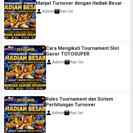
Manjat Turnover dengan Hadiah Besar
Admin
Hari Ini
Cara Mengikuti Tournament Slot
Gacor TOTOSUPER
Admin
Hari Ini
Rules Tournament dan Sistem
Perhitungan Turnover
Admin
Hari Ini