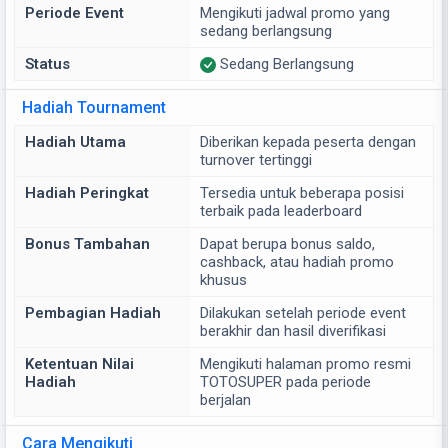
Periode Event
Mengikuti jadwal promo yang
proses pembagian hadiah berjalan lancar. TOTOSUPER juga
sedang berlangsung
dapat meminta konfirmasi tambahan sebelum hadiah
Status
Sedang Berlangsung
diberikan, terutama untuk hadiah dengan nominal besar atau
Hadiah Tournament
hadiah khusus.
Hadiah Utama
Diberikan kepada peserta dengan
Dengan pilihan permainan slot gacor yang beragam, sistem
turnover tertinggi
peringkat yang jelas, dan hadiah tournament yang menarik,
Hadiah Peringkat
Tersedia untuk beberapa posisi
TOTOSUPER menghadirkan kompetisi yang cocok bagi
terbaik pada leaderboard
member yang ingin mengejar pencapaian turnover secara
Bonus Tambahan
Dapat berupa bonus saldo,
cashback, atau hadiah promo
terukur. Peserta sebaiknya mengatur batas permainan,
khusus
membaca seluruh syarat dan ketentuan, serta mengikuti
Pembagian Hadiah
Dilakukan setelah periode event
tournament secara bertanggung jawab agar pengalaman
berakhir dan hasil diverifikasi
bermain tetap nyaman dan terkontrol.
Ketentuan Nilai
Mengikuti halaman promo resmi
Hadiah
TOTOSUPER pada periode
berjalan
Cara Mengikuti