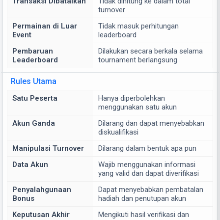
Transaksi Dibatalkan
Tidak dihitung ke dalam total
turnover
Permainan di Luar
Tidak masuk perhitungan
Event
leaderboard
Pembaruan
Dilakukan secara berkala selama
Leaderboard
tournament berlangsung
Rules Utama
Satu Peserta
Hanya diperbolehkan
menggunakan satu akun
Akun Ganda
Dilarang dan dapat menyebabkan
diskualifikasi
Manipulasi Turnover
Dilarang dalam bentuk apa pun
Data Akun
Wajib menggunakan informasi
yang valid dan dapat diverifikasi
Penyalahgunaan
Dapat menyebabkan pembatalan
Bonus
hadiah dan penutupan akun
Keputusan Akhir
Mengikuti hasil verifikasi dan