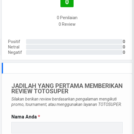
0
0 Penilaian
0 Review
Positif
0
Netral
0
Negatif
0
Tulis Review
JADILAH YANG PERTAMA MEMBERIKAN
REVIEW TOTOSUPER
Silakan berikan review berdasarkan pengalaman mengikuti
promo, tournament, atau menggunakan layanan TOTOSUPER.
Nama Anda
*