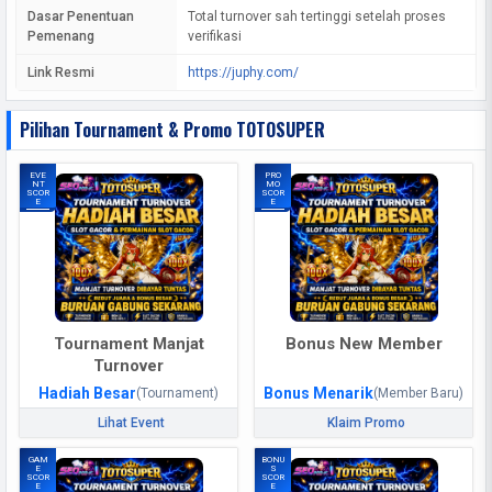
Dasar Penentuan
Total turnover sah tertinggi setelah proses
Pemenang
verifikasi
Link Resmi
https://juphy.com/
Pilihan Tournament & Promo TOTOSUPER
EVE
PRO
NT
MO
SCOR
SCOR
E
E
95%
90%
Tournament Manjat
Bonus New Member
Turnover
Hadiah Besar
Bonus Menarik
(Tournament)
(Member Baru)
Lihat Event
Klaim Promo
GAM
BONU
E
S
SCOR
SCOR
E
E