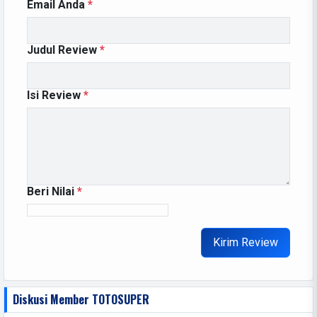
Email Anda
*
Judul Review
*
Isi Review
*
Beri Nilai
*
Kirim Review
Diskusi Member TOTOSUPER