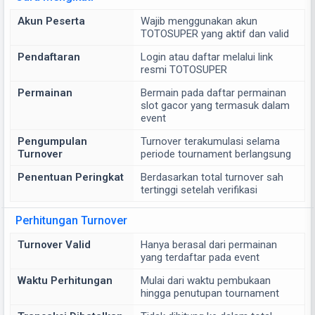
Akun Peserta
Wajib menggunakan akun
TOTOSUPER yang aktif dan valid
Pendaftaran
Login atau daftar melalui link
resmi TOTOSUPER
Permainan
Bermain pada daftar permainan
slot gacor yang termasuk dalam
event
Pengumpulan
Turnover terakumulasi selama
Turnover
periode tournament berlangsung
Penentuan Peringkat
Berdasarkan total turnover sah
tertinggi setelah verifikasi
Perhitungan Turnover
Turnover Valid
Hanya berasal dari permainan
yang terdaftar pada event
Waktu Perhitungan
Mulai dari waktu pembukaan
hingga penutupan tournament