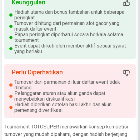
Keunggulan
Untuk berpartisipasi, member harus memiliki akun
Hadiah utama dan bonus tambahan untuk beberapa
peringkat
TOTOSUPER yang aktif, melakukan login melalui link resmi,
Turnover dihitung dari permainan slot gacor yang
lalu bermain pada permainan yang termasuk dalam daftar
masuk daftar event
Papan peringkat diperbarui secara berkala selama
tournament. Turnover hanya dihitung dari permainan dan
tournament
periode yang telah ditentukan. Transaksi di luar masa
Event dapat diikuti oleh member aktif sesuai syarat
yang berlaku
kompetisi, permainan yang tidak termasuk kategori event,
taruhan yang dibatalkan, serta aktivitas yang terindikasi
Perlu Diperhatikan
melanggar ketentuan tidak akan dimasukkan ke dalam
perhitungan.
Turnover dari permainan di luar daftar event tidak
dihitung
Pelanggaran aturan atau akun ganda dapat
Peraturan utama tournament mencakup penggunaan satu
menyebabkan diskualifikasi
akun untuk satu peserta, larangan membuat akun ganda,
Hadiah diberikan setelah hasil akhir dan akun
pemenang diverifikasi
larangan bekerja sama untuk memanipulasi peringkat, serta
kewajiban menggunakan data akun yang valid. TOTOSUPER
Tournament TOTOSUPER menawarkan konsep kompetisi
berhak melakukan pemeriksaan terhadap aktivitas peserta
turnover yang mudah dipahami, dengan hadiah berjenjang
apabila ditemukan pola permainan yang tidak wajar. Jika