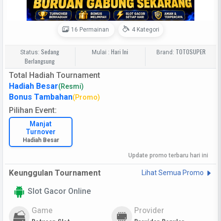
16 Permainan
4 Kategori
Sedang
Hari Ini
TOTOSUPER
Status:
Mulai
:
Brand:
Berlangsung
Total Hadiah Tournament
Hadiah Besar
(Resmi)
Bonus Tambahan
(Promo)
Pilihan Event:
Manjat
Turnover
Hadiah Besar
Update promo terbaru hari ini
Keunggulan Tournament
Lihat Semua Promo
Slot Gacor Online
Game
Provider