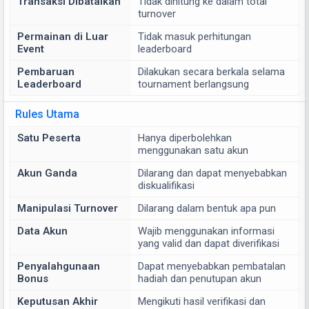
Transaksi Dibatalkan
Tidak dihitung ke dalam total
turnover
Permainan di Luar
Tidak masuk perhitungan
Event
leaderboard
Pembaruan
Dilakukan secara berkala selama
Leaderboard
tournament berlangsung
Rules Utama
Satu Peserta
Hanya diperbolehkan
menggunakan satu akun
Akun Ganda
Dilarang dan dapat menyebabkan
diskualifikasi
Manipulasi Turnover
Dilarang dalam bentuk apa pun
Data Akun
Wajib menggunakan informasi
yang valid dan dapat diverifikasi
Penyalahgunaan
Dapat menyebabkan pembatalan
Bonus
hadiah dan penutupan akun
Keputusan Akhir
Mengikuti hasil verifikasi dan