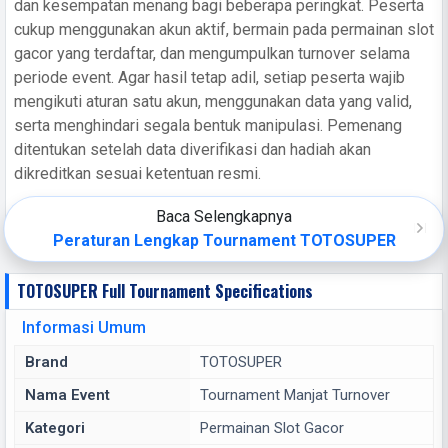
dan kesempatan menang bagi beberapa peringkat. Peserta
terbukti terjadi penyalahgunaan bonus, manipulasi turnover,
cukup menggunakan akun aktif, bermain pada permainan slot
penggunaan identitas palsu, atau tindakan lain yang
gacor yang terdaftar, dan mengumpulkan turnover selama
bertentangan dengan syarat event, maka peserta dapat
periode event. Agar hasil tetap adil, setiap peserta wajib
mengikuti aturan satu akun, menggunakan data yang valid,
didiskualifikasi dan hadiah dapat dibatalkan.
serta menghindari segala bentuk manipulasi. Pemenang
Papan peringkat dapat diperbarui secara berkala dan belum
ditentukan setelah data diverifikasi dan hadiah akan
dikreditkan sesuai ketentuan resmi.
tentu berubah secara real-time pada setiap putaran
permainan. Hasil akhir ditentukan setelah periode
Baca Selengkapnya
tournament selesai dan seluruh data peserta diverifikasi.
Peraturan Lengkap Tournament TOTOSUPER
Bila terdapat nilai turnover yang sama, penentuan posisi
TOTOSUPER Full Tournament Specifications
dapat mengikuti waktu pencapaian tercepat, total sesi
permainan, atau aturan tie-break lain yang diumumkan pada
Informasi Umum
halaman event.
Brand
TOTOSUPER
Hadiah biasanya dikreditkan ke akun pemenang setelah
Nama Event
Tournament Manjat Turnover
proses verifikasi selesai. Member wajib memastikan
Kategori
Permainan Slot Gacor
informasi akun dan metode pembayaran telah sesuai agar