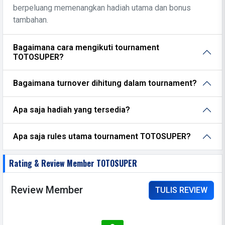
berpeluang memenangkan hadiah utama dan bonus
tambahan.
Bagaimana cara mengikuti tournament
TOTOSUPER?
Bagaimana turnover dihitung dalam tournament?
Apa saja hadiah yang tersedia?
Apa saja rules utama tournament TOTOSUPER?
Rating & Review Member TOTOSUPER
Review Member
TULIS REVIEW