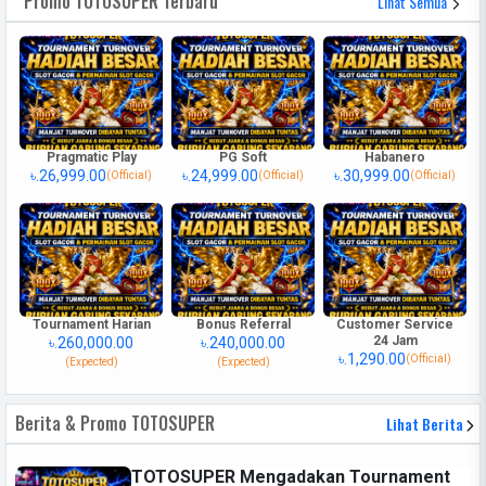
Promo TOTOSUPER Terbaru
Lihat Semua
Pragmatic Play
PG Soft
Habanero
৳.26,999.00
৳.24,999.00
৳.30,999.00
(Official)
(Official)
(Official)
Tournament Harian
Bonus Referral
Customer Service
24 Jam
৳.260,000.00
৳.240,000.00
৳.1,290.00
(Official)
(Expected)
(Expected)
Berita & Promo TOTOSUPER
Lihat Berita
TOTOSUPER Mengadakan Tournament