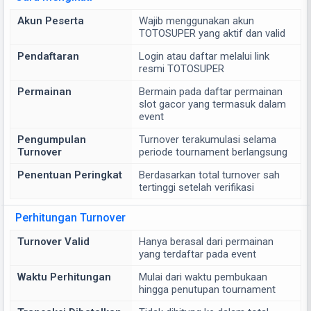
Akun Peserta
Wajib menggunakan akun
TOTOSUPER yang aktif dan valid
Pendaftaran
Login atau daftar melalui link
resmi TOTOSUPER
Permainan
Bermain pada daftar permainan
slot gacor yang termasuk dalam
event
Pengumpulan
Turnover terakumulasi selama
Turnover
periode tournament berlangsung
Penentuan Peringkat
Berdasarkan total turnover sah
tertinggi setelah verifikasi
Perhitungan Turnover
Turnover Valid
Hanya berasal dari permainan
yang terdaftar pada event
Waktu Perhitungan
Mulai dari waktu pembukaan
hingga penutupan tournament