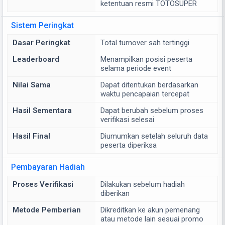
ketentuan resmi TOTOSUPER
Sistem Peringkat
Dasar Peringkat
Total turnover sah tertinggi
Leaderboard
Menampilkan posisi peserta
selama periode event
Nilai Sama
Dapat ditentukan berdasarkan
waktu pencapaian tercepat
Hasil Sementara
Dapat berubah sebelum proses
verifikasi selesai
Hasil Final
Diumumkan setelah seluruh data
peserta diperiksa
Pembayaran Hadiah
Proses Verifikasi
Dilakukan sebelum hadiah
diberikan
Metode Pemberian
Dikreditkan ke akun pemenang
atau metode lain sesuai promo