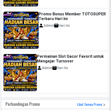
Promo Bonus Member TOTOSUPER
Terbaru Hari Ini
Admin
Hari Ini
Permainan Slot Gacor Favorit untuk
Mengejar Turnover
Admin
Hari Ini
Perbandingan Promo
Lihat Semua Promo