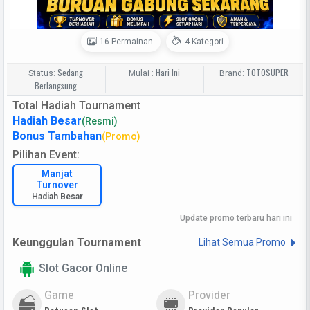
16 Permainan
4 Kategori
Sedang
Hari Ini
TOTOSUPER
Status:
Mulai
:
Brand:
Berlangsung
Total Hadiah Tournament
Hadiah Besar
(Resmi)
Bonus Tambahan
(Promo)
Pilihan Event:
Manjat
Turnover
Hadiah Besar
Update promo terbaru hari ini
Keunggulan Tournament
Lihat Semua Promo
Slot Gacor Online
Game
Provider