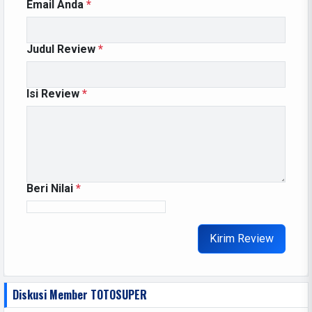
Email Anda
*
Judul Review
*
Isi Review
*
Beri Nilai
*
Kirim Review
Diskusi Member TOTOSUPER