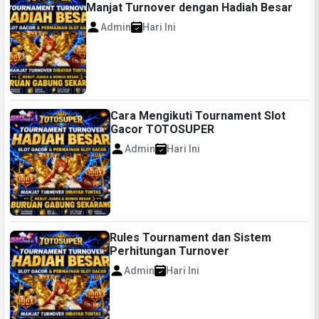
Manjat Turnover dengan Hadiah Besar
Admin
Hari Ini
Cara Mengikuti Tournament Slot
Gacor TOTOSUPER
Admin
Hari Ini
Rules Tournament dan Sistem
Perhitungan Turnover
Admin
Hari Ini