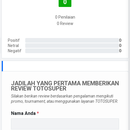
0
0 Penilaian
0 Review
Positif
0
Netral
0
Negatif
0
Tulis Review
JADILAH YANG PERTAMA MEMBERIKAN
REVIEW TOTOSUPER
Silakan berikan review berdasarkan pengalaman mengikuti
promo, tournament, atau menggunakan layanan TOTOSUPER.
Nama Anda
*