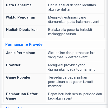
Data Penerima
Harus sesuai dengan identitas
akun terdaftar
Waktu Pencairan
Mengikuti estimasi yang
diumumkan pada halaman event
Hadiah Dibatalkan
Berlaku bila peserta terbukti
melanggar aturan
Permainan & Provider
Jenis Permainan
Slot online dan permainan lain
yang masuk daftar event
Provider
Mengikuti provider yang
diumumkan pada tournament
Game Populer
Tersedia berbagai pilihan
permainan slot gacor favorit
member
Pembaruan Daftar
Dapat berubah sesuai periode dan
Game
kebijakan event