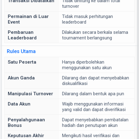
Transaksi Dibatalkan
Tidak dihitung ke dalam total
turnover
Permainan di Luar
Tidak masuk perhitungan
Event
leaderboard
Pembaruan
Dilakukan secara berkala selama
Leaderboard
tournament berlangsung
Rules Utama
Satu Peserta
Hanya diperbolehkan
menggunakan satu akun
Akun Ganda
Dilarang dan dapat menyebabkan
diskualifikasi
Manipulasi Turnover
Dilarang dalam bentuk apa pun
Data Akun
Wajib menggunakan informasi
yang valid dan dapat diverifikasi
Penyalahgunaan
Dapat menyebabkan pembatalan
Bonus
hadiah dan penutupan akun
Keputusan Akhir
Mengikuti hasil verifikasi dan