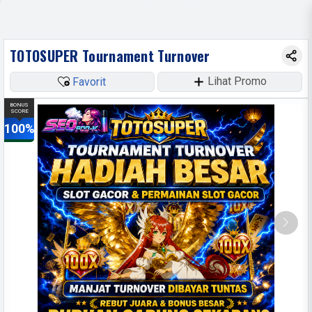
TOTOSUPER Tournament Turnover
Lihat Promo
Favorit
BONUS
SCORE
100%