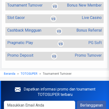
Tournament Turnover
Bonus New Member
vs
Slot Gacor
Live Casino
vs
Cashback Mingguan
Bonus Referral
vs
Pragmatic Play
PG Soft
vs
Promo Deposit
Promo Turnover
vs
Beranda
TOTOSUPER
Tournament Turnover
Dapatkan informasi promo dan tournament
TOTOSUPER terbaru