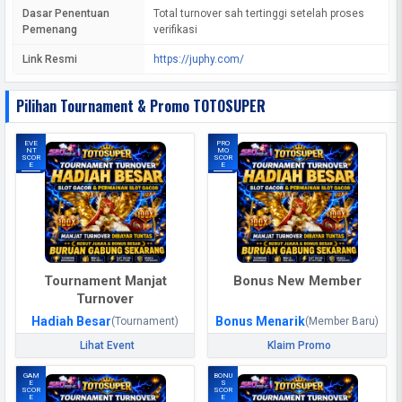
Dasar Penentuan
Total turnover sah tertinggi setelah proses
Pemenang
verifikasi
Link Resmi
https://juphy.com/
Pilihan Tournament & Promo TOTOSUPER
EVE
PRO
NT
MO
SCOR
SCOR
E
E
95%
90%
Tournament Manjat
Bonus New Member
Turnover
Hadiah Besar
Bonus Menarik
(Tournament)
(Member Baru)
Lihat Event
Klaim Promo
GAM
BONU
E
S
SCOR
SCOR
E
E