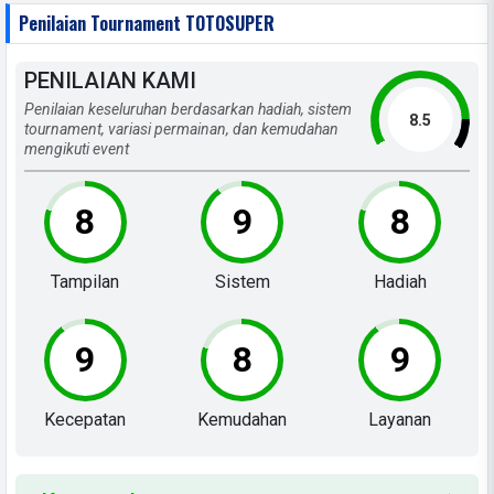
memenuhi ketentuan akan dihitung sebagai turnover dan
Penilaian Tournament TOTOSUPER
digunakan untuk menentukan posisi peserta pada papan
peringkat. Semakin tinggi akumulasi turnover yang berhasil
PENILAIAN KAMI
dikumpulkan selama periode event, semakin besar peluang
Penilaian keseluruhan berdasarkan hadiah, sistem
8.5
peserta untuk masuk ke jajaran pemenang dan memperoleh
tournament, variasi permainan, dan kemudahan
mengikuti event
hadiah utama.
Hadiah tournament disiapkan dalam beberapa tingkat agar
8
9
8
lebih banyak peserta memiliki kesempatan menang.
Peringkat teratas berhak memperoleh hadiah utama dengan
Tampilan
Sistem
Hadiah
nilai terbesar, sementara peserta pada posisi berikutnya
tetap bisa mendapatkan bonus tambahan, cashback, atau
9
8
9
hadiah khusus sesuai ketentuan event yang sedang
berlangsung. Jumlah pemenang, total hadiah, serta
Kecepatan
Kemudahan
Layanan
pembagian hadiah dapat berbeda pada setiap periode,
sehingga peserta disarankan selalu memeriksa halaman
promo resmi TOTOSUPER sebelum mengikuti kompetisi.