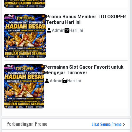
Promo Bonus Member TOTOSUPER
Terbaru Hari Ini
Admin
Hari Ini
Permainan Slot Gacor Favorit untuk
Mengejar Turnover
Admin
Hari Ini
Perbandingan Promo
Lihat Semua Promo