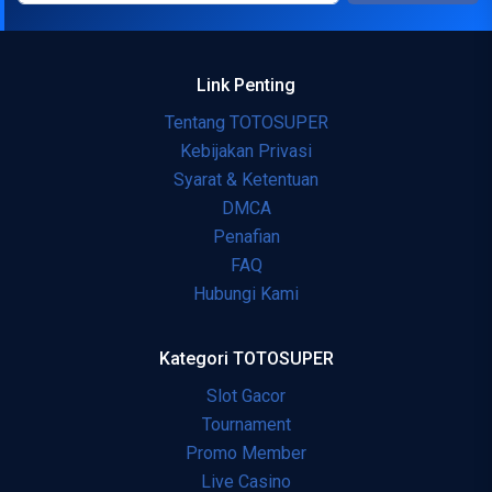
Link Penting
Tentang TOTOSUPER
Kebijakan Privasi
Syarat & Ketentuan
DMCA
Penafian
FAQ
Hubungi Kami
Kategori TOTOSUPER
Slot Gacor
Tournament
Promo Member
Live Casino