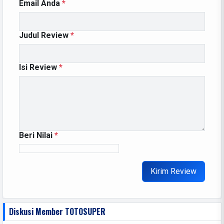
Email Anda
*
Judul Review
*
Isi Review
*
Beri Nilai
*
Kirim Review
Diskusi Member TOTOSUPER