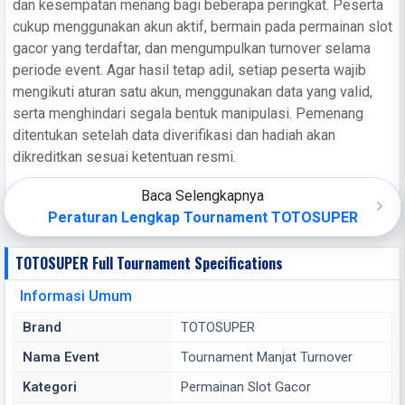
dan kesempatan menang bagi beberapa peringkat. Peserta
terbukti terjadi penyalahgunaan bonus, manipulasi turnover,
cukup menggunakan akun aktif, bermain pada permainan slot
penggunaan identitas palsu, atau tindakan lain yang
gacor yang terdaftar, dan mengumpulkan turnover selama
bertentangan dengan syarat event, maka peserta dapat
periode event. Agar hasil tetap adil, setiap peserta wajib
mengikuti aturan satu akun, menggunakan data yang valid,
didiskualifikasi dan hadiah dapat dibatalkan.
serta menghindari segala bentuk manipulasi. Pemenang
Papan peringkat dapat diperbarui secara berkala dan belum
ditentukan setelah data diverifikasi dan hadiah akan
dikreditkan sesuai ketentuan resmi.
tentu berubah secara real-time pada setiap putaran
permainan. Hasil akhir ditentukan setelah periode
Baca Selengkapnya
tournament selesai dan seluruh data peserta diverifikasi.
Peraturan Lengkap Tournament TOTOSUPER
Bila terdapat nilai turnover yang sama, penentuan posisi
TOTOSUPER Full Tournament Specifications
dapat mengikuti waktu pencapaian tercepat, total sesi
permainan, atau aturan tie-break lain yang diumumkan pada
Informasi Umum
halaman event.
Brand
TOTOSUPER
Hadiah biasanya dikreditkan ke akun pemenang setelah
Nama Event
Tournament Manjat Turnover
proses verifikasi selesai. Member wajib memastikan
Kategori
Permainan Slot Gacor
informasi akun dan metode pembayaran telah sesuai agar