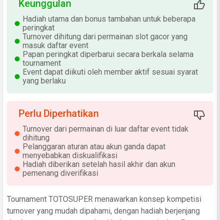
Keunggulan
Untuk berpartisipasi, member harus memiliki akun
Hadiah utama dan bonus tambahan untuk beberapa
peringkat
TOTOSUPER yang aktif, melakukan login melalui link resmi,
Turnover dihitung dari permainan slot gacor yang
lalu bermain pada permainan yang termasuk dalam daftar
masuk daftar event
Papan peringkat diperbarui secara berkala selama
tournament. Turnover hanya dihitung dari permainan dan
tournament
periode yang telah ditentukan. Transaksi di luar masa
Event dapat diikuti oleh member aktif sesuai syarat
yang berlaku
kompetisi, permainan yang tidak termasuk kategori event,
taruhan yang dibatalkan, serta aktivitas yang terindikasi
Perlu Diperhatikan
melanggar ketentuan tidak akan dimasukkan ke dalam
perhitungan.
Turnover dari permainan di luar daftar event tidak
dihitung
Pelanggaran aturan atau akun ganda dapat
Peraturan utama tournament mencakup penggunaan satu
menyebabkan diskualifikasi
akun untuk satu peserta, larangan membuat akun ganda,
Hadiah diberikan setelah hasil akhir dan akun
pemenang diverifikasi
larangan bekerja sama untuk memanipulasi peringkat, serta
kewajiban menggunakan data akun yang valid. TOTOSUPER
Tournament TOTOSUPER menawarkan konsep kompetisi
berhak melakukan pemeriksaan terhadap aktivitas peserta
turnover yang mudah dipahami, dengan hadiah berjenjang
apabila ditemukan pola permainan yang tidak wajar. Jika