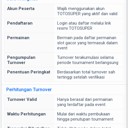
Akun Peserta
Wajib menggunakan akun
TOTOSUPER yang aktif dan valid
Pendaftaran
Login atau daftar melalui link
resmi TOTOSUPER
Permainan
Bermain pada daftar permainan
slot gacor yang termasuk dalam
event
Pengumpulan
Turnover terakumulasi selama
Turnover
periode tournament berlangsung
Penentuan Peringkat
Berdasarkan total turnover sah
tertinggi setelah verifikasi
Perhitungan Turnover
Turnover Valid
Hanya berasal dari permainan
yang terdaftar pada event
Waktu Perhitungan
Mulai dari waktu pembukaan
hingga penutupan tournament