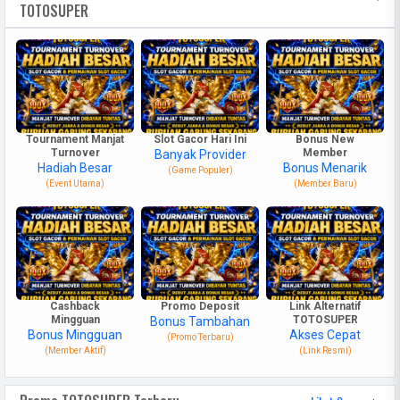
TOTOSUPER
Tournament Manjat
Slot Gacor Hari Ini
Bonus New
Turnover
Member
Banyak Provider
Hadiah Besar
Bonus Menarik
(Game Populer)
(Event Utama)
(Member Baru)
Cashback
Promo Deposit
Link Alternatif
Mingguan
TOTOSUPER
Bonus Tambahan
Bonus Mingguan
Akses Cepat
(Promo Terbaru)
(Member Aktif)
(Link Resmi)