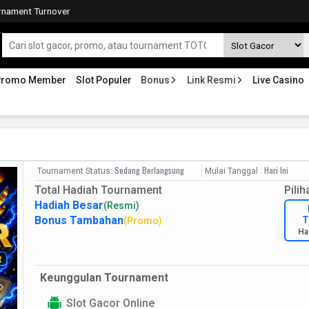
rnament Turnover
Promo Member
Slot Populer
Bonus
Link Resmi
Live Casino
Sedang Berlangsung
Hari Ini
Tournament
Status:
Mulai
Tanggal
:
Total Hadiah Tournament
Pilih
Hadiah Besar
(Resmi)
Bonus Tambahan
T
(Promo)
Ha
Keunggulan Tournament
Slot Gacor Online