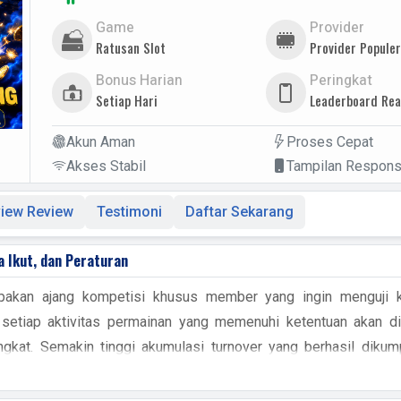
Game
Provider
Ratusan Slot
Provider Populer
Bonus Harian
Peringkat
Setiap Hari
Leaderboard Rea
Akun Aman
Proses Cepat
Akses Stabil
Tampilan Respons
view
Review
Testimoni
Daftar Sekarang
 Ikut, dan Peraturan
akan ajang kompetisi khusus member yang ingin menguji ko
, setiap aktivitas permainan yang memenuhi ketentuan akan di
gkat. Semakin tinggi akumulasi turnover yang berhasil diku
nang dan memperoleh hadiah utama.