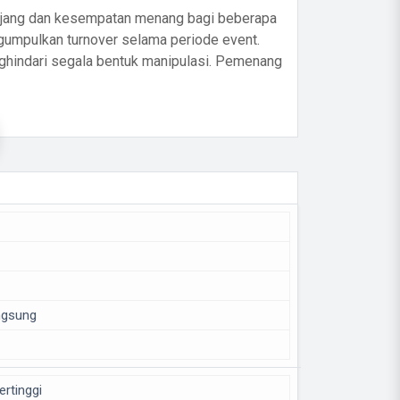
n informasi akun dan metode pembayaran telah
njang dan kesempatan menang bagi beberapa
ngumpulkan turnover selama periode event.
belum hadiah diberikan, terutama untuk hadiah
enghindari segala bentuk manipulasi. Pemenang
ng menarik, TOTOSUPER menghadirkan kompetisi
r batas permainan, membaca seluruh syarat dan
rkontrol.
ngsung
ertinggi