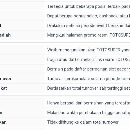
Tersedia untuk beberapa posisi terbaik pad
Dapat berupa bonus saldo, cashback, atau
ah
Dilakukan setelah periode event berakhir dan 
adiah
Mengikuti halaman promo resmi TOTOSUPER
Wajib menggunakan akun TOTOSUPER yang a
Login atau daftar melalui link resmi TOTO
Bermain pada daftar permainan slot gacor
nover
Turnover terakumulasi selama periode tou
gkat
Berdasarkan total turnover sah tertinggi sete
Hanya berasal dari permainan yang terdaft
an
Mulai dari waktu pembukaan hingga penut
lkan
Tidak dihitung ke dalam total turnover