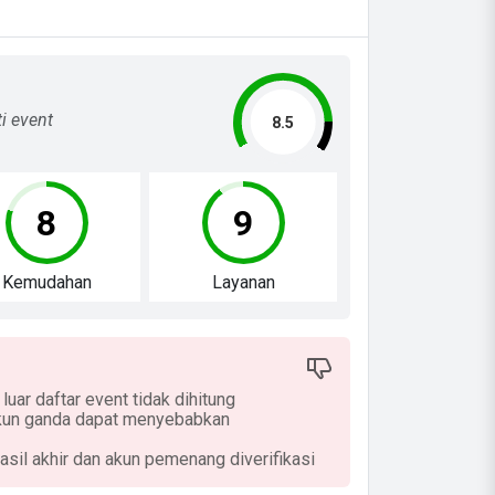
. Peringkat teratas berhak memperoleh hadiah
mbahan, cashback, atau hadiah khusus sesuai
erbeda pada setiap periode, sehingga peserta
i event
8.5
i, lalu bermain pada permainan yang termasuk
i di luar masa kompetisi, permainan yang tidak
8
9
kan dimasukkan ke dalam perhitungan.
da, larangan bekerja sama untuk memanipulasi
Kemudahan
Layanan
adap aktivitas peserta apabila ditemukan pola
tas palsu, atau tindakan lain yang bertentangan
luar daftar event tidak dihitung
ran permainan. Hasil akhir ditentukan setelah
akun ganda dapat menyebabkan
entuan posisi dapat mengikuti waktu pencapaian
asil akhir dan akun pemenang diverifikasi