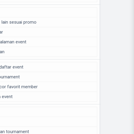
 lain sesuai promo
ar
halaman event
ran
daftar event
tournament
acor favorit member
n event
dan tournament