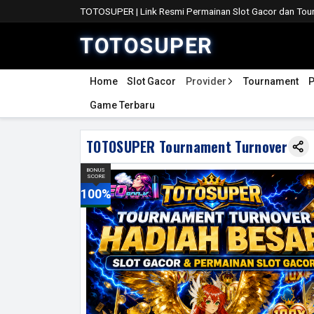
TOTOSUPER | Link Resmi Permainan Slot Gacor dan Tou
TOTOSUPER
Home
Slot Gacor
Provider
Tournament
Game Terbaru
TOTOSUPER Tournament Turnover
BONUS
SCORE
100%