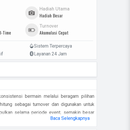
Hadiah Utama
Hadiah Besar
Turnover
l-Time
Akumulasi Cepat
Sistem Terpercaya
if
Layanan 24 Jam
nsistensi bermain melalui beragam pilihan
hitung sebagai turnover dan digunakan untuk
mpulkan selama periode event, semakin besar
Baca Selengkapnya