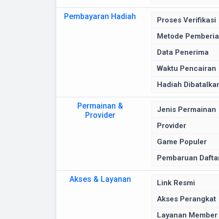
Pembayaran Hadiah
Proses Verifikasi
Metode Pemberi
Data Penerima
Waktu Pencairan
Hadiah Dibatalka
Permainan &
Jenis Permainan
Provider
Provider
Game Populer
Pembaruan Dafta
Akses & Layanan
Link Resmi
Akses Perangkat
Layanan Member