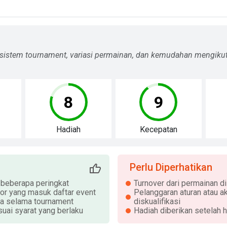
tingkat agar lebih banyak peserta memiliki kesempatan menang
erta pada posisi berikutnya tetap bisa mendapatkan bonus ta
mlah pemenang, total hadiah, serta pembagian hadiah dapat b
resmi TOTOSUPER sebelum mengikuti kompetisi.
 sistem tournament, variasi permainan, dan kemudahan mengikut
 akun TOTOSUPER yang aktif, melakukan login melalui link resm
ung dari permainan dan periode yang telah ditentukan. Transaks
8
9
an, serta aktivitas yang terindikasi melanggar ketentuan tidak a
aan satu akun untuk satu peserta, larangan membuat akun gan
Hadiah
Kecepatan
akun yang valid. TOTOSUPER berhak melakukan pemeriksaan terh
adi penyalahgunaan bonus, manipulasi turnover, penggunaan identi
ualifikasi dan hadiah dapat dibatalkan.
Perlu Diperhatikan
 beberapa peringkat
Turnover dari permainan di 
ala dan belum tentu berubah secara real-time pada setiap puta
cor yang masuk daftar event
Pelanggaran aturan atau 
eserta diverifikasi. Bila terdapat nilai turnover yang sama, pen
la selama tournament
diskualifikasi
suai syarat yang berlaku
Hadiah diberikan setelah h
e-break lain yang diumumkan pada halaman event.