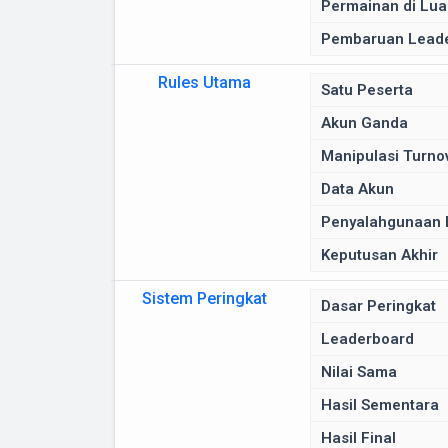
Permainan di Lua
Pembaruan Lead
Rules Utama
Satu Peserta
Akun Ganda
Manipulasi Turno
Data Akun
Penyalahgunaan 
Keputusan Akhir
Sistem Peringkat
Dasar Peringkat
Leaderboard
Nilai Sama
Hasil Sementara
Hasil Final