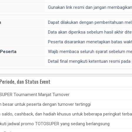
Gunakan link resmi dan jangan membagikan 
n
Dapat dilakukan dengan pemberitahuan me
Data akan diperiksa sebelum hasil akhir dit
Peserta disarankan menetapkan batas wakt
Peserta
Wajib membaca seluruh syarat sebelum men
Detail final mengikuti ketentuan resmi pada
eriode, dan Status Event
UPER Tournament Manjat Turnover
h besar untuk peserta dengan turnover tertinggi
 saldo, cashback, dan hadiah khusus untuk beberapa peringkat terba
kuti jadwal promo TOTOSUPER yang sedang berlangsung