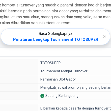
g setelah proses verifikasi selesai. Member wajib memastika
ompetisi turnover yang mudah dipahami, dengan hadiah berje
ktif, bermain pada permainan slot gacor yang terdaftar, dan me
 lancar. TOTOSUPER juga dapat meminta konfirmasi tambahan se
mengikuti aturan satu akun, menggunakan data yang valid, serta m
ah akan dikreditkan sesuai ketentuan resmi.
ragam, sistem peringkat yang jelas, dan hadiah tournament ya
Baca Selengkapnya
encapaian turnover secara terukur. Peserta sebaiknya mengatu
Peraturan Lengkap Tournament TOTOSUPER
 bertanggung jawab agar pengalaman bermain tetap nyaman dan te
TOTOSUPER
Tournament Manjat Turnover
Permainan Slot Gacor
Mengikuti jadwal promo yang sedang berla
Sedang Berlangsung
Diberikan kepada peserta dengan turnover t