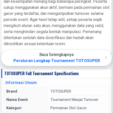
dan kesempatan menang bagi beberapa peringkat. Peserta
terbukti terjadi penyalahgunaan bonus, manipulasi turnover,
cukup menggunakan akun aktif, bermain pada permainan slot
penggunaan identitas palsu, atau tindakan lain yang
gacor yang terdaftar, dan mengumpulkan turnover selama
bertentangan dengan syarat event, maka peserta dapat
periode event. Agar hasil tetap adil, setiap peserta wajib
mengikuti aturan satu akun, menggunakan data yang valid,
didiskualifikasi dan hadiah dapat dibatalkan.
serta menghindari segala bentuk manipulasi. Pemenang
Papan peringkat dapat diperbarui secara berkala dan belum
ditentukan setelah data diverifikasi dan hadiah akan
dikreditkan sesuai ketentuan resmi.
tentu berubah secara real-time pada setiap putaran
permainan. Hasil akhir ditentukan setelah periode
Baca Selengkapnya
tournament selesai dan seluruh data peserta diverifikasi.
Peraturan Lengkap Tournament TOTOSUPER
Bila terdapat nilai turnover yang sama, penentuan posisi
TOTOSUPER Full Tournament Specifications
dapat mengikuti waktu pencapaian tercepat, total sesi
permainan, atau aturan tie-break lain yang diumumkan pada
Informasi Umum
halaman event.
Brand
TOTOSUPER
Hadiah biasanya dikreditkan ke akun pemenang setelah
Nama Event
Tournament Manjat Turnover
proses verifikasi selesai. Member wajib memastikan
Kategori
Permainan Slot Gacor
informasi akun dan metode pembayaran telah sesuai agar