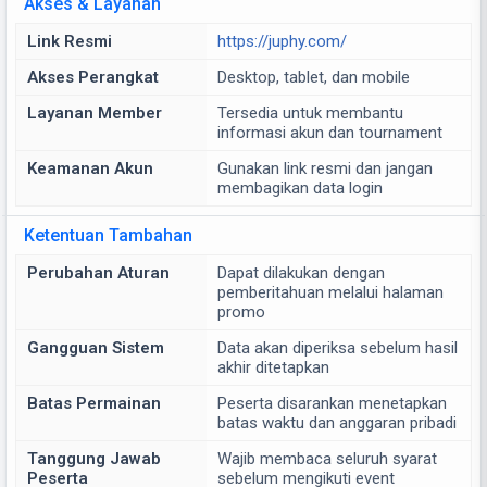
Akses & Layanan
Link Resmi
https://juphy.com/
Akses Perangkat
Desktop, tablet, dan mobile
Layanan Member
Tersedia untuk membantu
informasi akun dan tournament
Keamanan Akun
Gunakan link resmi dan jangan
membagikan data login
Ketentuan Tambahan
Perubahan Aturan
Dapat dilakukan dengan
pemberitahuan melalui halaman
promo
Gangguan Sistem
Data akan diperiksa sebelum hasil
akhir ditetapkan
Batas Permainan
Peserta disarankan menetapkan
batas waktu dan anggaran pribadi
Tanggung Jawab
Wajib membaca seluruh syarat
Peserta
sebelum mengikuti event