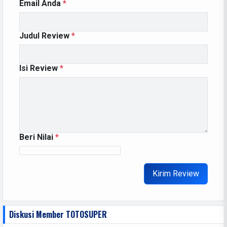
Email Anda
*
Judul Review
*
Isi Review
*
Beri Nilai
*
Kirim Review
Diskusi Member TOTOSUPER