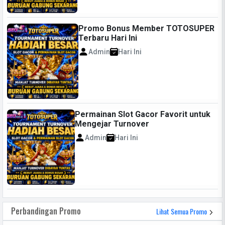
Promo Bonus Member TOTOSUPER
Terbaru Hari Ini
Admin
Hari Ini
Permainan Slot Gacor Favorit untuk
Mengejar Turnover
Admin
Hari Ini
Perbandingan Promo
Lihat Semua Promo