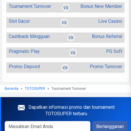
Tournament Turnover
Bonus New Member
vs
Slot Gacor
Live Casino
vs
Cashback Mingguan
Bonus Referral
vs
Pragmatic Play
PG Soft
vs
Promo Deposit
Promo Turnover
vs
Beranda
TOTOSUPER
Tournament Turnover
Dapatkan informasi promo dan tournament
TOTOSUPER terbaru