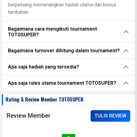
berpeluang memenangkan hadiah utama dan bonus
tambahan.
Bagaimana cara mengikuti tournament
TOTOSUPER?
Bagaimana turnover dihitung dalam tournament?
Apa saja hadiah yang tersedia?
Apa saja rules utama tournament TOTOSUPER?
Rating & Review Member TOTOSUPER
Review Member
TULIS REVIEW