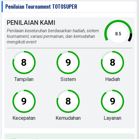
memenuhi ketentuan akan dihitung sebagai turnover dan
Penilaian Tournament TOTOSUPER
digunakan untuk menentukan posisi peserta pada papan
peringkat. Semakin tinggi akumulasi turnover yang berhasil
PENILAIAN KAMI
dikumpulkan selama periode event, semakin besar peluang
Penilaian keseluruhan berdasarkan hadiah, sistem
8.5
peserta untuk masuk ke jajaran pemenang dan memperoleh
tournament, variasi permainan, dan kemudahan
mengikuti event
hadiah utama.
Hadiah tournament disiapkan dalam beberapa tingkat agar
8
9
8
lebih banyak peserta memiliki kesempatan menang.
Peringkat teratas berhak memperoleh hadiah utama dengan
Tampilan
Sistem
Hadiah
nilai terbesar, sementara peserta pada posisi berikutnya
tetap bisa mendapatkan bonus tambahan, cashback, atau
9
8
9
hadiah khusus sesuai ketentuan event yang sedang
berlangsung. Jumlah pemenang, total hadiah, serta
Kecepatan
Kemudahan
Layanan
pembagian hadiah dapat berbeda pada setiap periode,
sehingga peserta disarankan selalu memeriksa halaman
promo resmi TOTOSUPER sebelum mengikuti kompetisi.