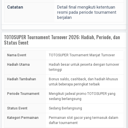
Catatan
Detail final mengikuti ketentuan
resmi pada periode tournament
berjalan
TOTOSUPER Tournament Turnover 2026: Hadiah, Periode, dan
Status Event
Nama Event
TOTOSUPER Tournament Manjat Turnover
Hadiah Utama
Hadiah besar untuk peserta dengan turnover
tertinggi
Hadiah Tambahan
Bonus saldo, cashback, dan hadiah khusus
untuk beberapa peringkat terbaik
Periode Tournament
Mengikuti jadwal promo TOTOSUPER yang
sedang berlangsung
Status Event
Sedang Berlangsung
Kategori Permainan
Permainan slot gacor yang termasuk dalam
daftar tournament