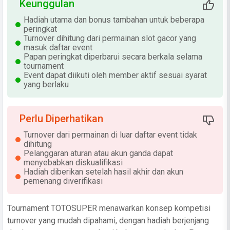
Keunggulan
Untuk berpartisipasi, member harus memiliki akun
Hadiah utama dan bonus tambahan untuk beberapa
peringkat
TOTOSUPER yang aktif, melakukan login melalui link resmi,
Turnover dihitung dari permainan slot gacor yang
lalu bermain pada permainan yang termasuk dalam daftar
masuk daftar event
Papan peringkat diperbarui secara berkala selama
tournament. Turnover hanya dihitung dari permainan dan
tournament
periode yang telah ditentukan. Transaksi di luar masa
Event dapat diikuti oleh member aktif sesuai syarat
yang berlaku
kompetisi, permainan yang tidak termasuk kategori event,
taruhan yang dibatalkan, serta aktivitas yang terindikasi
Perlu Diperhatikan
melanggar ketentuan tidak akan dimasukkan ke dalam
perhitungan.
Turnover dari permainan di luar daftar event tidak
dihitung
Pelanggaran aturan atau akun ganda dapat
Peraturan utama tournament mencakup penggunaan satu
menyebabkan diskualifikasi
akun untuk satu peserta, larangan membuat akun ganda,
Hadiah diberikan setelah hasil akhir dan akun
pemenang diverifikasi
larangan bekerja sama untuk memanipulasi peringkat, serta
kewajiban menggunakan data akun yang valid. TOTOSUPER
Tournament TOTOSUPER menawarkan konsep kompetisi
berhak melakukan pemeriksaan terhadap aktivitas peserta
turnover yang mudah dipahami, dengan hadiah berjenjang
apabila ditemukan pola permainan yang tidak wajar. Jika