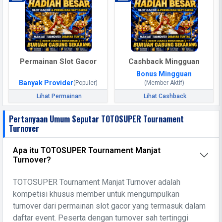
92%
88%
Permainan Slot Gacor
Cashback Mingguan
Bonus Mingguan
Banyak Provider
(Populer)
(Member Aktif)
Lihat Permainan
Lihat Cashback
Pertanyaan Umum Seputar TOTOSUPER Tournament
Turnover
Apa itu TOTOSUPER Tournament Manjat
Turnover?
TOTOSUPER Tournament Manjat Turnover adalah
kompetisi khusus member untuk mengumpulkan
turnover dari permainan slot gacor yang termasuk dalam
daftar event. Peserta dengan turnover sah tertinggi