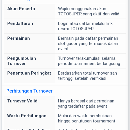
Akun Peserta
Wajib menggunakan akun
TOTOSUPER yang aktif dan valid
Pendaftaran
Login atau daftar melalui link
resmi TOTOSUPER
Permainan
Bermain pada daftar permainan
slot gacor yang termasuk dalam
event
Pengumpulan
Turnover terakumulasi selama
Turnover
periode tournament berlangsung
Penentuan Peringkat
Berdasarkan total turnover sah
tertinggi setelah verifikasi
Perhitungan Turnover
Turnover Valid
Hanya berasal dari permainan
yang terdaftar pada event
Waktu Perhitungan
Mulai dari waktu pembukaan
hingga penutupan tournament