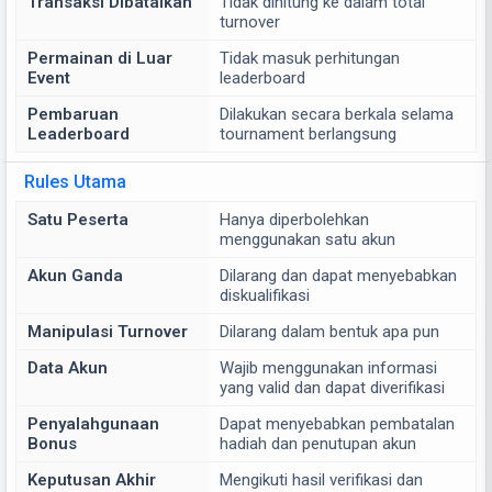
Transaksi Dibatalkan
Tidak dihitung ke dalam total
turnover
Permainan di Luar
Tidak masuk perhitungan
Event
leaderboard
Pembaruan
Dilakukan secara berkala selama
Leaderboard
tournament berlangsung
Rules Utama
Satu Peserta
Hanya diperbolehkan
menggunakan satu akun
Akun Ganda
Dilarang dan dapat menyebabkan
diskualifikasi
Manipulasi Turnover
Dilarang dalam bentuk apa pun
Data Akun
Wajib menggunakan informasi
yang valid dan dapat diverifikasi
Penyalahgunaan
Dapat menyebabkan pembatalan
Bonus
hadiah dan penutupan akun
Keputusan Akhir
Mengikuti hasil verifikasi dan