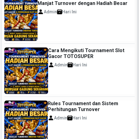
Manjat Turnover dengan Hadiah Besar
Admin
Hari Ini
Cara Mengikuti Tournament Slot
Gacor TOTOSUPER
Admin
Hari Ini
Rules Tournament dan Sistem
Perhitungan Turnover
Admin
Hari Ini