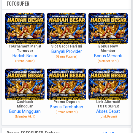
TOTOSUPER
Tournament Manjat
Slot Gacor Hari Ini
Bonus New
Turnover
Member
Banyak Provider
Hadiah Besar
Bonus Menarik
(Game Populer)
(Event Utama)
(Member Baru)
Cashback
Promo Deposit
Link Alternatif
Mingguan
TOTOSUPER
Bonus Tambahan
Bonus Mingguan
Akses Cepat
(Promo Terbaru)
(Member Aktif)
(Link Resmi)