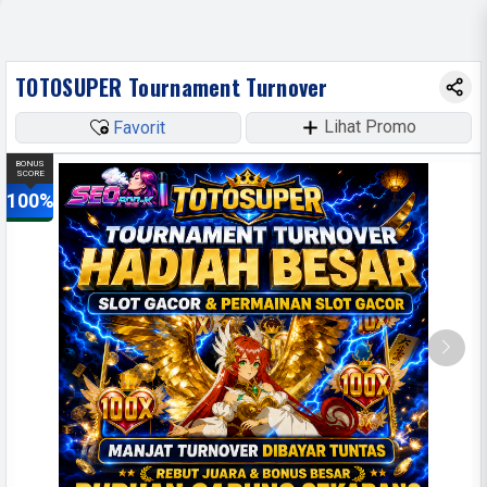
TOTOSUPER Tournament Turnover
Lihat Promo
Favorit
BONUS
SCORE
100%