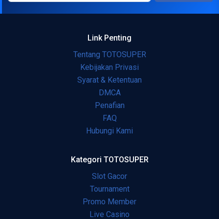
Link Penting
Tentang TOTOSUPER
Kebijakan Privasi
Syarat & Ketentuan
DMCA
Penafian
FAQ
Hubungi Kami
Kategori TOTOSUPER
Slot Gacor
Tournament
Promo Member
Live Casino