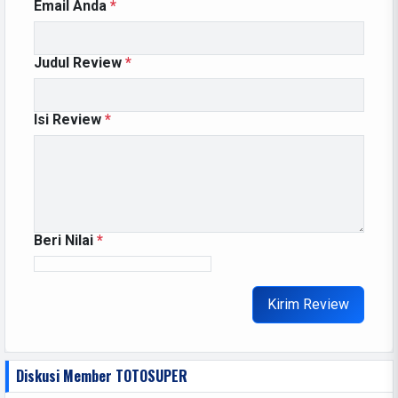
Email Anda
*
Judul Review
*
Isi Review
*
Beri Nilai
*
Kirim Review
Diskusi Member TOTOSUPER