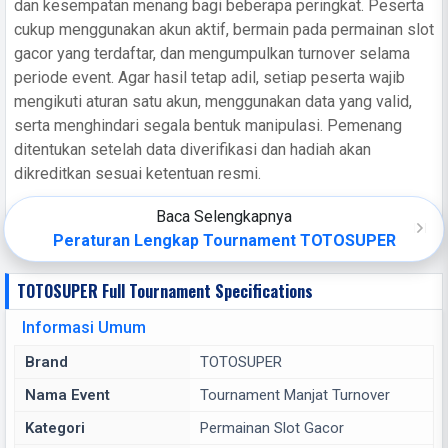
dan kesempatan menang bagi beberapa peringkat. Peserta
terbukti terjadi penyalahgunaan bonus, manipulasi turnover,
cukup menggunakan akun aktif, bermain pada permainan slot
penggunaan identitas palsu, atau tindakan lain yang
gacor yang terdaftar, dan mengumpulkan turnover selama
bertentangan dengan syarat event, maka peserta dapat
periode event. Agar hasil tetap adil, setiap peserta wajib
mengikuti aturan satu akun, menggunakan data yang valid,
didiskualifikasi dan hadiah dapat dibatalkan.
serta menghindari segala bentuk manipulasi. Pemenang
Papan peringkat dapat diperbarui secara berkala dan belum
ditentukan setelah data diverifikasi dan hadiah akan
dikreditkan sesuai ketentuan resmi.
tentu berubah secara real-time pada setiap putaran
permainan. Hasil akhir ditentukan setelah periode
Baca Selengkapnya
tournament selesai dan seluruh data peserta diverifikasi.
Peraturan Lengkap Tournament TOTOSUPER
Bila terdapat nilai turnover yang sama, penentuan posisi
TOTOSUPER Full Tournament Specifications
dapat mengikuti waktu pencapaian tercepat, total sesi
permainan, atau aturan tie-break lain yang diumumkan pada
Informasi Umum
halaman event.
Brand
TOTOSUPER
Hadiah biasanya dikreditkan ke akun pemenang setelah
Nama Event
Tournament Manjat Turnover
proses verifikasi selesai. Member wajib memastikan
Kategori
Permainan Slot Gacor
informasi akun dan metode pembayaran telah sesuai agar