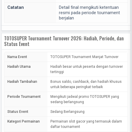
Catatan
Detail final mengikuti ketentuan
resmi pada periode tournament
berjalan
TOTOSUPER Tournament Turnover 2026: Hadiah, Periode, dan
Status Event
Nama Event
TOTOSUPER Tournament Manjat Turnover
Hadiah Utama
Hadiah besar untuk peserta dengan turnover
tertinggi
Hadiah Tambahan
Bonus saldo, cashback, dan hadiah khusus
untuk beberapa peringkat terbaik
Periode Tournament
Mengikuti jadwal promo TOTOSUPER yang
sedang berlangsung
Status Event
Sedang Berlangsung
Kategori Permainan
Permainan slot gacor yang termasuk dalam
daftar tournament