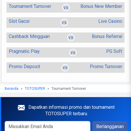
Tournament Turnover
Bonus New Member
vs
Slot Gacor
Live Casino
vs
Cashback Mingguan
Bonus Referral
vs
Pragmatic Play
PG Soft
vs
Promo Deposit
Promo Turnover
vs
Beranda
TOTOSUPER
Tournament Turnover
Dapatkan informasi promo dan tournament
TOTOSUPER terbaru