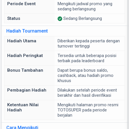
Periode Event
Mengikuti jadwal promo yang
proses pembagian hadiah berjalan lancar. TOTOSUPER juga
sedang berlangsung
dapat meminta konfirmasi tambahan sebelum hadiah
Status
Sedang Berlangsung
diberikan, terutama untuk hadiah dengan nominal besar atau
Hadiah Tournament
hadiah khusus.
Hadiah Utama
Diberikan kepada peserta dengan
Dengan pilihan permainan slot gacor yang beragam, sistem
turnover tertinggi
peringkat yang jelas, dan hadiah tournament yang menarik,
Hadiah Peringkat
Tersedia untuk beberapa posisi
TOTOSUPER menghadirkan kompetisi yang cocok bagi
terbaik pada leaderboard
member yang ingin mengejar pencapaian turnover secara
Bonus Tambahan
Dapat berupa bonus saldo,
cashback, atau hadiah promo
terukur. Peserta sebaiknya mengatur batas permainan,
khusus
membaca seluruh syarat dan ketentuan, serta mengikuti
Pembagian Hadiah
Dilakukan setelah periode event
tournament secara bertanggung jawab agar pengalaman
berakhir dan hasil diverifikasi
bermain tetap nyaman dan terkontrol.
Ketentuan Nilai
Mengikuti halaman promo resmi
Hadiah
TOTOSUPER pada periode
berjalan
Cara Mengikuti