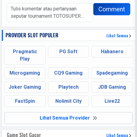
Comment
PROVIDER SLOT POPULER
Lihat Semua
Pragmatic
PG Soft
Habanero
Play
Microgaming
CQ9 Gaming
Spadegaming
Joker Gaming
Playtech
JDB Gaming
FastSpin
Nolimit City
Live22
Lihat Semua Provider
Game Slot Gacor
Lihat Semua