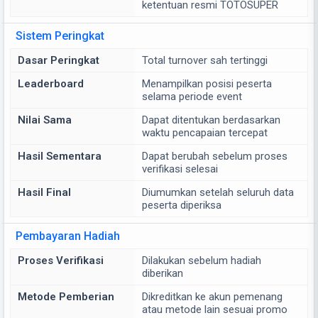
ketentuan resmi TOTOSUPER
Sistem Peringkat
Dasar Peringkat
Total turnover sah tertinggi
Leaderboard
Menampilkan posisi peserta
selama periode event
Nilai Sama
Dapat ditentukan berdasarkan
waktu pencapaian tercepat
Hasil Sementara
Dapat berubah sebelum proses
verifikasi selesai
Hasil Final
Diumumkan setelah seluruh data
peserta diperiksa
Pembayaran Hadiah
Proses Verifikasi
Dilakukan sebelum hadiah
diberikan
Metode Pemberian
Dikreditkan ke akun pemenang
atau metode lain sesuai promo