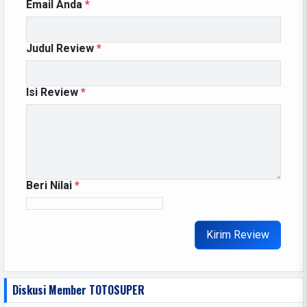
Email Anda
*
Judul Review
*
Isi Review
*
Beri Nilai
*
Kirim Review
Diskusi Member TOTOSUPER