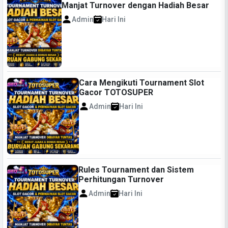
Manjat Turnover dengan Hadiah Besar
Admin
Hari Ini
Cara Mengikuti Tournament Slot
Gacor TOTOSUPER
Admin
Hari Ini
Rules Tournament dan Sistem
Perhitungan Turnover
Admin
Hari Ini