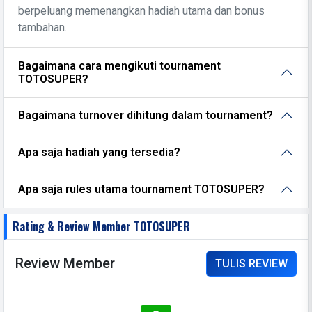
berpeluang memenangkan hadiah utama dan bonus
tambahan.
Bagaimana cara mengikuti tournament
TOTOSUPER?
Bagaimana turnover dihitung dalam tournament?
Apa saja hadiah yang tersedia?
Apa saja rules utama tournament TOTOSUPER?
Rating & Review Member TOTOSUPER
Review Member
TULIS REVIEW