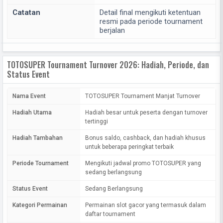
Catatan
Detail final mengikuti ketentuan
resmi pada periode tournament
berjalan
TOTOSUPER Tournament Turnover 2026: Hadiah, Periode, dan
Status Event
Nama Event
TOTOSUPER Tournament Manjat Turnover
Hadiah Utama
Hadiah besar untuk peserta dengan turnover
tertinggi
Hadiah Tambahan
Bonus saldo, cashback, dan hadiah khusus
untuk beberapa peringkat terbaik
Periode Tournament
Mengikuti jadwal promo TOTOSUPER yang
sedang berlangsung
Status Event
Sedang Berlangsung
Kategori Permainan
Permainan slot gacor yang termasuk dalam
daftar tournament