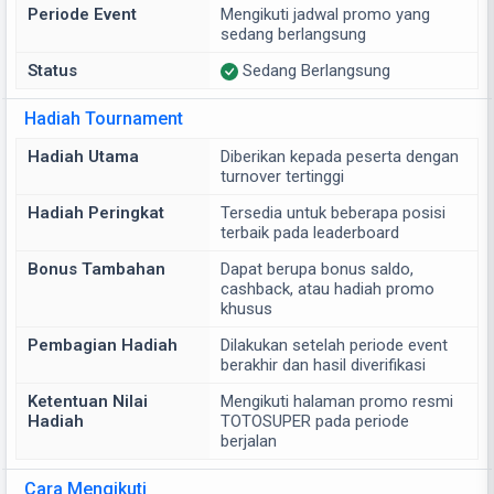
Periode Event
Mengikuti jadwal promo yang
proses pembagian hadiah berjalan lancar. TOTOSUPER juga
sedang berlangsung
dapat meminta konfirmasi tambahan sebelum hadiah
Status
Sedang Berlangsung
diberikan, terutama untuk hadiah dengan nominal besar atau
Hadiah Tournament
hadiah khusus.
Hadiah Utama
Diberikan kepada peserta dengan
Dengan pilihan permainan slot gacor yang beragam, sistem
turnover tertinggi
peringkat yang jelas, dan hadiah tournament yang menarik,
Hadiah Peringkat
Tersedia untuk beberapa posisi
TOTOSUPER menghadirkan kompetisi yang cocok bagi
terbaik pada leaderboard
member yang ingin mengejar pencapaian turnover secara
Bonus Tambahan
Dapat berupa bonus saldo,
cashback, atau hadiah promo
terukur. Peserta sebaiknya mengatur batas permainan,
khusus
membaca seluruh syarat dan ketentuan, serta mengikuti
Pembagian Hadiah
Dilakukan setelah periode event
tournament secara bertanggung jawab agar pengalaman
berakhir dan hasil diverifikasi
bermain tetap nyaman dan terkontrol.
Ketentuan Nilai
Mengikuti halaman promo resmi
Hadiah
TOTOSUPER pada periode
berjalan
Cara Mengikuti