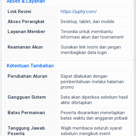
Akses & Layanan
Link Resmi
https://juphy.com/
Akses Perangkat
Desktop, tablet, dan mobile
Layanan Member
Tersedia untuk membantu
informasi akun dan tournament
Keamanan Akun
Gunakan link resmi dan jangan
membagikan data login
Ketentuan Tambahan
Perubahan Aturan
Dapat dilakukan dengan
pemberitahuan melalui halaman
promo
Gangguan Sistem
Data akan diperiksa sebelum hasil
akhir ditetapkan
Batas Permainan
Peserta disarankan menetapkan
batas waktu dan anggaran pribadi
Tanggung Jawab
Wajib membaca seluruh syarat
Peserta
sebelum mengikuti event