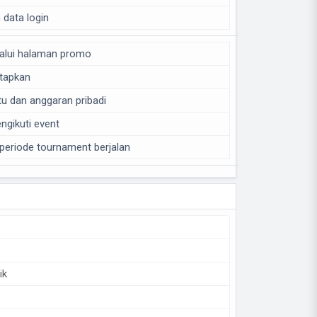
data login
lalui halaman promo
etapkan
u dan anggaran pribadi
gikuti event
 periode tournament berjalan
ik