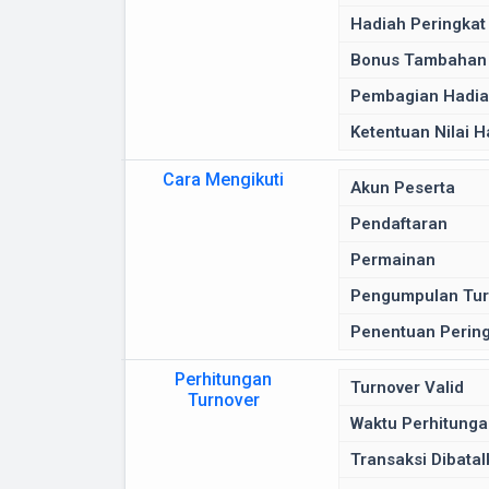
Hadiah Peringkat
Bonus Tambahan
Pembagian Hadi
Ketentuan Nilai H
Cara Mengikuti
Akun Peserta
Pendaftaran
Permainan
Pengumpulan Tur
Penentuan Perin
Perhitungan
Turnover Valid
Turnover
Waktu Perhitung
Transaksi Dibata