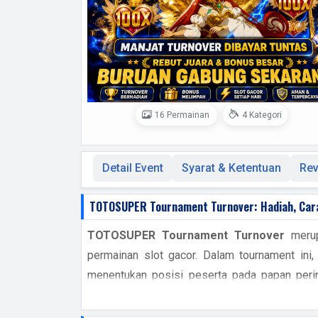
16 Permainan
4 Kategori
Detail Event
Syarat & Ketentuan
Re
TOTOSUPER Tournament Turnover: Hadiah, Cara
TOTOSUPER Tournament Turnover
merup
permainan slot gacor. Dalam tournament ini
menentukan posisi peserta pada papan perin
peluang peserta untuk masuk ke jajaran peme