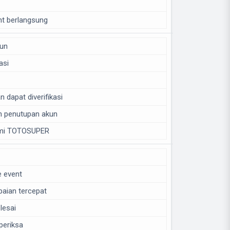
nt berlangsung
kun
asi
 dapat diverifikasi
n penutupan akun
resmi TOTOSUPER
e event
paian tercepat
lesai
periksa