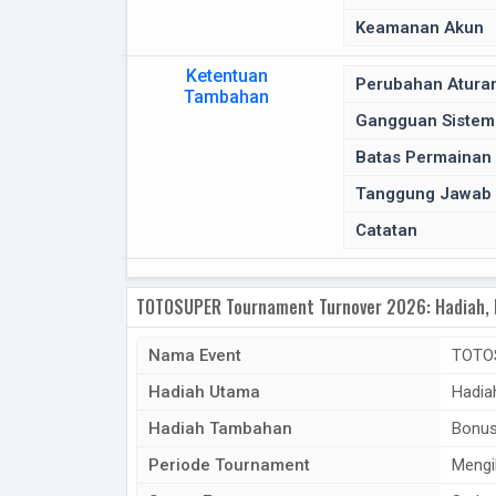
Keamanan Akun
Ketentuan
Perubahan Atura
Tambahan
Gangguan Sistem
Batas Permainan
Tanggung Jawab 
Catatan
TOTOSUPER Tournament Turnover 2026: Hadiah, P
Nama Event
TOTOS
Hadiah Utama
Hadia
Hadiah Tambahan
Bonus
Periode Tournament
Mengi