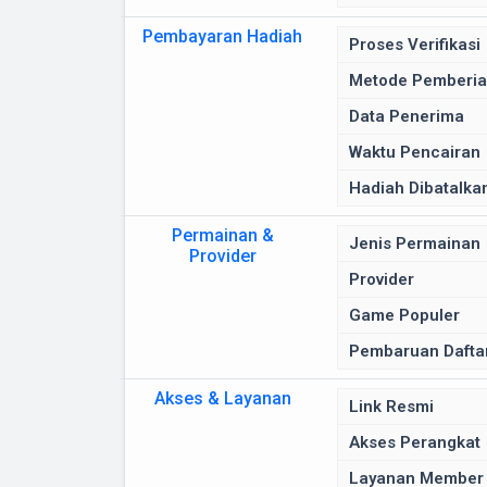
Pembayaran Hadiah
Proses Verifikasi
Metode Pemberi
Data Penerima
Waktu Pencairan
Hadiah Dibatalka
Permainan &
Jenis Permainan
Provider
Provider
Game Populer
Pembaruan Dafta
Akses & Layanan
Link Resmi
Akses Perangkat
Layanan Member