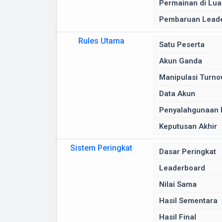
Permainan di Lua
Pembaruan Lead
Rules Utama
Satu Peserta
Akun Ganda
Manipulasi Turno
Data Akun
Penyalahgunaan 
Keputusan Akhir
Sistem Peringkat
Dasar Peringkat
Leaderboard
Nilai Sama
Hasil Sementara
Hasil Final