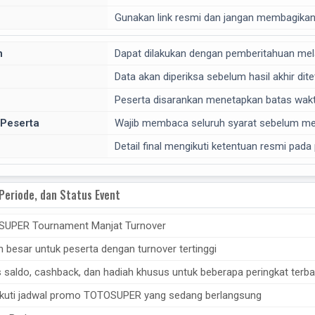
Gunakan link resmi dan jangan membagikan 
n
Dapat dilakukan dengan pemberitahuan me
Data akan diperiksa sebelum hasil akhir dit
Peserta disarankan menetapkan batas wakt
Peserta
Wajib membaca seluruh syarat sebelum men
Detail final mengikuti ketentuan resmi pada
eriode, dan Status Event
UPER Tournament Manjat Turnover
h besar untuk peserta dengan turnover tertinggi
 saldo, cashback, dan hadiah khusus untuk beberapa peringkat terba
kuti jadwal promo TOTOSUPER yang sedang berlangsung