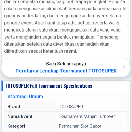
dan kesempatan menang bagi beberapa peringkat. Peserta
terbukti terjadi penyalahgunaan bonus, manipulasi turnover,
cukup menggunakan akun aktif, bermain pada permainan slot
penggunaan identitas palsu, atau tindakan lain yang
gacor yang terdaftar, dan mengumpulkan turnover selama
bertentangan dengan syarat event, maka peserta dapat
periode event. Agar hasil tetap adil, setiap peserta wajib
mengikuti aturan satu akun, menggunakan data yang valid,
didiskualifikasi dan hadiah dapat dibatalkan.
serta menghindari segala bentuk manipulasi. Pemenang
Papan peringkat dapat diperbarui secara berkala dan belum
ditentukan setelah data diverifikasi dan hadiah akan
dikreditkan sesuai ketentuan resmi.
tentu berubah secara real-time pada setiap putaran
permainan. Hasil akhir ditentukan setelah periode
Baca Selengkapnya
tournament selesai dan seluruh data peserta diverifikasi.
Peraturan Lengkap Tournament TOTOSUPER
Bila terdapat nilai turnover yang sama, penentuan posisi
TOTOSUPER Full Tournament Specifications
dapat mengikuti waktu pencapaian tercepat, total sesi
permainan, atau aturan tie-break lain yang diumumkan pada
Informasi Umum
halaman event.
Brand
TOTOSUPER
Hadiah biasanya dikreditkan ke akun pemenang setelah
Nama Event
Tournament Manjat Turnover
proses verifikasi selesai. Member wajib memastikan
Kategori
Permainan Slot Gacor
informasi akun dan metode pembayaran telah sesuai agar