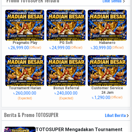
Promo TOTOSUPER Terbaru
Lihat Semua
Pragmatic Play
PG Soft
Habanero
৳.26,999.00
৳.24,999.00
৳.30,999.00
(Official)
(Official)
(Official)
Tournament Harian
Bonus Referral
Customer Service
24 Jam
৳.260,000.00
৳.240,000.00
৳.1,290.00
(Official)
(Expected)
(Expected)
Berita & Promo TOTOSUPER
Lihat Berita
TOTOSUPER Mengadakan Tournament