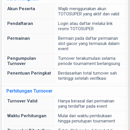
Akun Peserta
Wajib menggunakan akun
TOTOSUPER yang aktif dan valid
Pendaftaran
Login atau daftar melalui link
resmi TOTOSUPER
Permainan
Bermain pada daftar permainan
slot gacor yang termasuk dalam
event
Pengumpulan
Turnover terakumulasi selama
Turnover
periode tournament berlangsung
Penentuan Peringkat
Berdasarkan total turnover sah
tertinggi setelah verifikasi
Perhitungan Turnover
Turnover Valid
Hanya berasal dari permainan
yang terdaftar pada event
Waktu Perhitungan
Mulai dari waktu pembukaan
hingga penutupan tournament