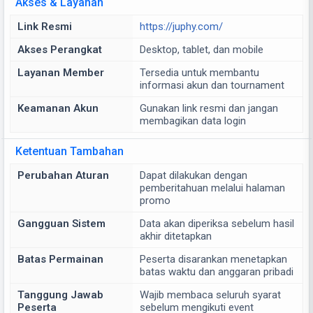
Akses & Layanan
Link Resmi
https://juphy.com/
Akses Perangkat
Desktop, tablet, dan mobile
Layanan Member
Tersedia untuk membantu
informasi akun dan tournament
Keamanan Akun
Gunakan link resmi dan jangan
membagikan data login
Ketentuan Tambahan
Perubahan Aturan
Dapat dilakukan dengan
pemberitahuan melalui halaman
promo
Gangguan Sistem
Data akan diperiksa sebelum hasil
akhir ditetapkan
Batas Permainan
Peserta disarankan menetapkan
batas waktu dan anggaran pribadi
Tanggung Jawab
Wajib membaca seluruh syarat
Peserta
sebelum mengikuti event