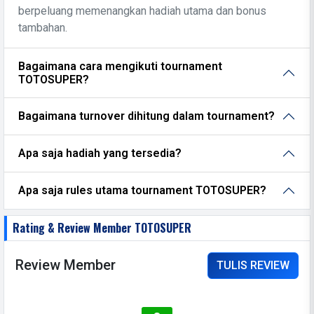
berpeluang memenangkan hadiah utama dan bonus
tambahan.
Bagaimana cara mengikuti tournament
TOTOSUPER?
Bagaimana turnover dihitung dalam tournament?
Apa saja hadiah yang tersedia?
Apa saja rules utama tournament TOTOSUPER?
Rating & Review Member TOTOSUPER
Review Member
TULIS REVIEW