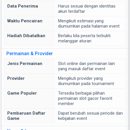
Data Penerima
Harus sesuai dengan identitas
akun terdaftar
Waktu Pencairan
Mengikuti estimasi yang
diumumkan pada halaman event
Hadiah Dibatalkan
Berlaku bila peserta terbukti
melanggar aturan
Permainan & Provider
Jenis Permainan
Slot online dan permainan lain
yang masuk daftar event
Provider
Mengikuti provider yang
diumumkan pada tournament
Game Populer
Tersedia berbagai pilihan
permainan slot gacor favorit
member
Pembaruan Daftar
Dapat berubah sesuai periode dan
Game
kebijakan event