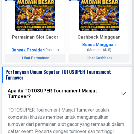
92%
88%
Permainan Slot Gacor
Cashback Mingguan
Bonus Mingguan
Banyak Provider
(Populer)
(Member Aktif)
Lihat Permainan
Lihat Cashback
Pertanyaan Umum Seputar TOTOSUPER Tournament
Turnover
Apa itu TOTOSUPER Tournament Manjat
Turnover?
TOTOSUPER Tournament Manjat Turnover adalah
kompetisi khusus member untuk mengumpulkan
turnover dari permainan slot gacor yang termasuk dalam
daftar event. Peserta dengan turnover sah tertinggi