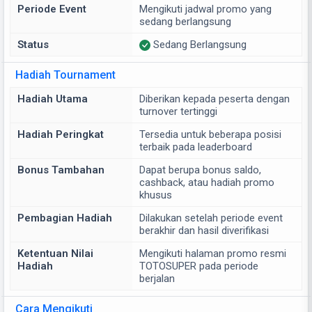
Periode Event
Mengikuti jadwal promo yang
proses pembagian hadiah berjalan lancar. TOTOSUPER juga
sedang berlangsung
dapat meminta konfirmasi tambahan sebelum hadiah
Status
Sedang Berlangsung
diberikan, terutama untuk hadiah dengan nominal besar atau
Hadiah Tournament
hadiah khusus.
Hadiah Utama
Diberikan kepada peserta dengan
Dengan pilihan permainan slot gacor yang beragam, sistem
turnover tertinggi
peringkat yang jelas, dan hadiah tournament yang menarik,
Hadiah Peringkat
Tersedia untuk beberapa posisi
TOTOSUPER menghadirkan kompetisi yang cocok bagi
terbaik pada leaderboard
member yang ingin mengejar pencapaian turnover secara
Bonus Tambahan
Dapat berupa bonus saldo,
cashback, atau hadiah promo
terukur. Peserta sebaiknya mengatur batas permainan,
khusus
membaca seluruh syarat dan ketentuan, serta mengikuti
Pembagian Hadiah
Dilakukan setelah periode event
tournament secara bertanggung jawab agar pengalaman
berakhir dan hasil diverifikasi
bermain tetap nyaman dan terkontrol.
Ketentuan Nilai
Mengikuti halaman promo resmi
Hadiah
TOTOSUPER pada periode
berjalan
Cara Mengikuti