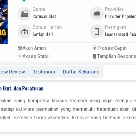
Game
Provider
Ratusan Slot
Provider Populer
Bonus Harian
Peringkat
Setiap Hari
Leaderboard Rea
Akun Aman
Proses Cepat
Akses Stabil
Tampilan Respons
view
Review
Testimoni
Daftar Sekarang
 Ikut, dan Peraturan
akan ajang kompetisi khusus member yang ingin menguji ko
, setiap aktivitas permainan yang memenuhi ketentuan akan di
gkat. Semakin tinggi akumulasi turnover yang berhasil diku
nang dan memperoleh hadiah utama.