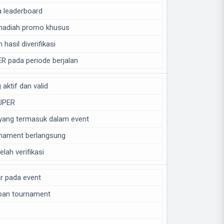
a leaderboard
 hadiah promo khusus
hasil diverifikasi
 pada periode berjalan
ktif dan valid
SUPER
 yang termasuk dalam event
rnament berlangsung
lah verifikasi
ar pada event
upan tournament