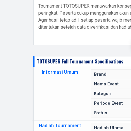
Hadiah biasanya dikreditkan ke akun pemenan
Tournament TOTOSUPER menawarkan konsep k
peringkat. Peserta cukup menggunakan akun a
sesuai agar proses pembagian hadiah berjalan
Agar hasil tetap adil, setiap peserta wajib 
dengan nominal besar atau hadiah khusus.
ditentukan setelah data diverifikasi dan hadi
Dengan pilihan permainan slot gacor yang be
yang cocok bagi member yang ingin mengejar p
ketentuan, serta mengikuti tournament secara
TOTOSUPER Full Tournament Specifications
Informasi Umum
Brand
Nama Event
Kategori
Periode Event
Status
Hadiah Tournament
Hadiah Utama