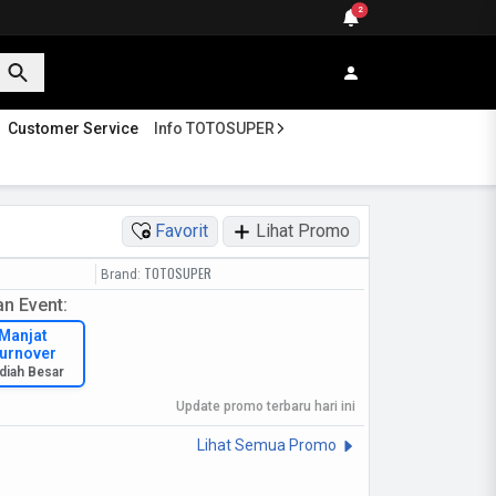
unread messages
2
Customer Service
Info TOTOSUPER
Lihat Promo
Favorit
TOTOSUPER
Brand:
an Event:
Manjat
urnover
diah Besar
Update promo terbaru hari ini
Lihat Semua Promo