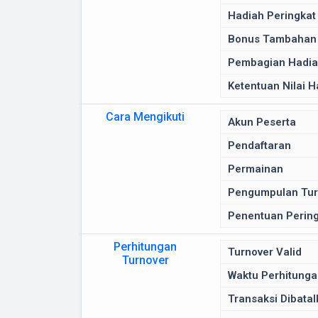
Hadiah Peringkat
Bonus Tambahan
Pembagian Hadi
Ketentuan Nilai H
Cara Mengikuti
Akun Peserta
Pendaftaran
Permainan
Pengumpulan Tur
Penentuan Perin
Perhitungan
Turnover Valid
Turnover
Waktu Perhitung
Transaksi Dibata