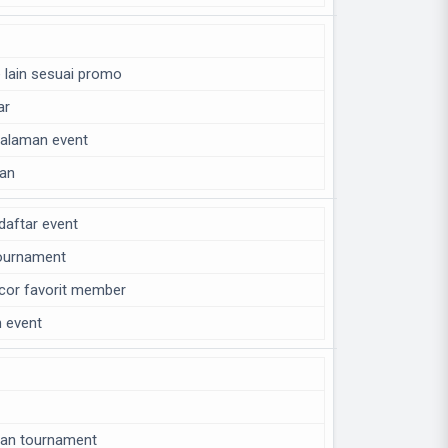
 lain sesuai promo
ar
halaman event
ran
daftar event
tournament
acor favorit member
n event
dan tournament