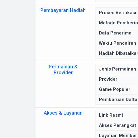
Pembayaran Hadiah
Proses Verifikasi
Metode Pemberi
Data Penerima
Waktu Pencairan
Hadiah Dibatalka
Permainan &
Jenis Permainan
Provider
Provider
Game Populer
Pembaruan Dafta
Akses & Layanan
Link Resmi
Akses Perangkat
Layanan Member