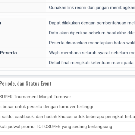
Gunakan link resmi dan jangan membagikan 
n
Dapat dilakukan dengan pemberitahuan me
Data akan diperiksa sebelum hasil akhir dit
Peserta disarankan menetapkan batas wakt
Peserta
Wajib membaca seluruh syarat sebelum men
Detail final mengikuti ketentuan resmi pada
eriode, dan Status Event
UPER Tournament Manjat Turnover
h besar untuk peserta dengan turnover tertinggi
 saldo, cashback, dan hadiah khusus untuk beberapa peringkat terba
kuti jadwal promo TOTOSUPER yang sedang berlangsung