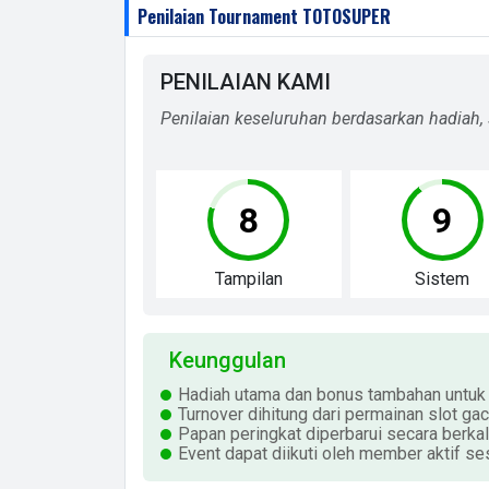
Hadiah tournament disiapkan dalam beberapa 
Penilaian Tournament TOTOSUPER
utama dengan nilai terbesar, sementara pes
ketentuan event yang sedang berlangsung. Ju
PENILAIAN KAMI
disarankan selalu memeriksa halaman promo 
Penilaian keseluruhan berdasarkan hadiah,
Untuk berpartisipasi, member harus memiliki
dalam daftar tournament. Turnover hanya dihit
8
9
termasuk kategori event, taruhan yang dibatalk
Peraturan utama tournament mencakup penggun
Tampilan
Sistem
peringkat, serta kewajiban menggunakan data 
permainan yang tidak wajar. Jika terbukti terj
dengan syarat event, maka peserta dapat didisk
Keunggulan
Hadiah utama dan bonus tambahan untuk
Papan peringkat dapat diperbarui secara berk
Turnover dihitung dari permainan slot ga
periode tournament selesai dan seluruh data p
Papan peringkat diperbarui secara berka
Event dapat diikuti oleh member aktif se
tercepat, total sesi permainan, atau aturan ti