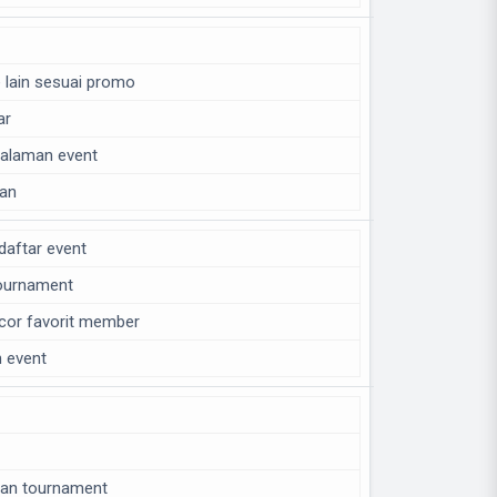
 lain sesuai promo
ar
halaman event
ran
daftar event
tournament
acor favorit member
n event
dan tournament