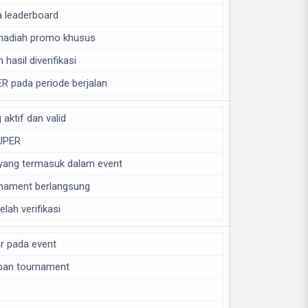
a leaderboard
 hadiah promo khusus
hasil diverifikasi
 pada periode berjalan
ktif dan valid
SUPER
 yang termasuk dalam event
rnament berlangsung
lah verifikasi
ar pada event
upan tournament