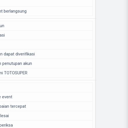
nt berlangsung
kun
asi
 dapat diverifikasi
n penutupan akun
resmi TOTOSUPER
e event
paian tercepat
lesai
periksa