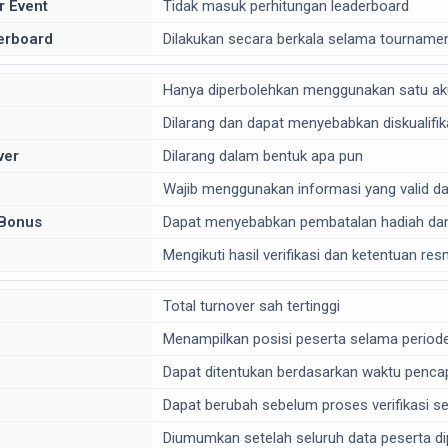
r Event
Tidak masuk perhitungan leaderboard
erboard
Dilakukan secara berkala selama tourname
Hanya diperbolehkan menggunakan satu a
Dilarang dan dapat menyebabkan diskualifik
ver
Dilarang dalam bentuk apa pun
Wajib menggunakan informasi yang valid dan
Bonus
Dapat menyebabkan pembatalan hadiah da
Mengikuti hasil verifikasi dan ketentuan 
Total turnover sah tertinggi
Menampilkan posisi peserta selama period
Dapat ditentukan berdasarkan waktu penca
Dapat berubah sebelum proses verifikasi se
Diumumkan setelah seluruh data peserta di