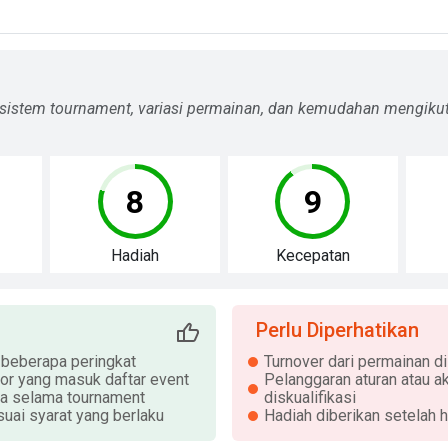
tingkat agar lebih banyak peserta memiliki kesempatan menang
erta pada posisi berikutnya tetap bisa mendapatkan bonus ta
mlah pemenang, total hadiah, serta pembagian hadiah dapat b
resmi TOTOSUPER sebelum mengikuti kompetisi.
 sistem tournament, variasi permainan, dan kemudahan mengikut
 akun TOTOSUPER yang aktif, melakukan login melalui link resm
ung dari permainan dan periode yang telah ditentukan. Transaks
8
9
an, serta aktivitas yang terindikasi melanggar ketentuan tidak a
aan satu akun untuk satu peserta, larangan membuat akun gan
Hadiah
Kecepatan
akun yang valid. TOTOSUPER berhak melakukan pemeriksaan terh
adi penyalahgunaan bonus, manipulasi turnover, penggunaan identi
ualifikasi dan hadiah dapat dibatalkan.
Perlu Diperhatikan
 beberapa peringkat
Turnover dari permainan di 
ala dan belum tentu berubah secara real-time pada setiap puta
cor yang masuk daftar event
Pelanggaran aturan atau 
eserta diverifikasi. Bila terdapat nilai turnover yang sama, pen
la selama tournament
diskualifikasi
suai syarat yang berlaku
Hadiah diberikan setelah h
e-break lain yang diumumkan pada halaman event.