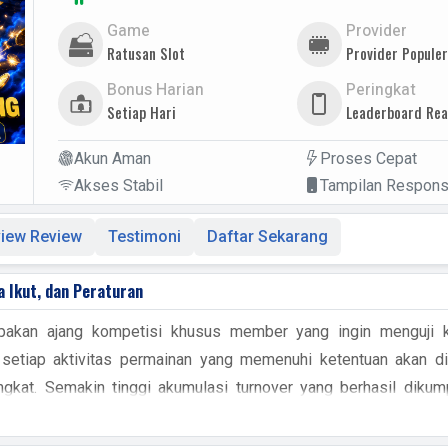
Game
Provider
Ratusan Slot
Provider Populer
Bonus Harian
Peringkat
Setiap Hari
Leaderboard Rea
Akun Aman
Proses Cepat
Akses Stabil
Tampilan Respons
view
Review
Testimoni
Daftar Sekarang
 Ikut, dan Peraturan
akan ajang kompetisi khusus member yang ingin menguji ko
, setiap aktivitas permainan yang memenuhi ketentuan akan di
gkat. Semakin tinggi akumulasi turnover yang berhasil diku
nang dan memperoleh hadiah utama.