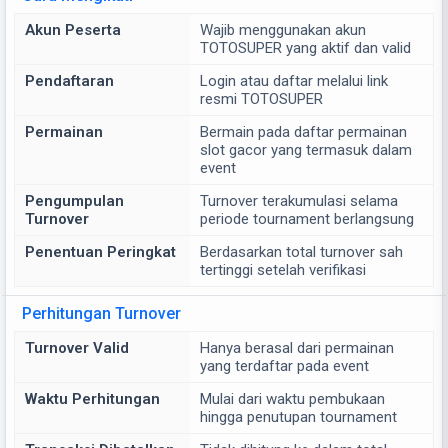
Akun Peserta
Wajib menggunakan akun
TOTOSUPER yang aktif dan valid
Pendaftaran
Login atau daftar melalui link
resmi TOTOSUPER
Permainan
Bermain pada daftar permainan
slot gacor yang termasuk dalam
event
Pengumpulan
Turnover terakumulasi selama
Turnover
periode tournament berlangsung
Penentuan Peringkat
Berdasarkan total turnover sah
tertinggi setelah verifikasi
Perhitungan Turnover
Turnover Valid
Hanya berasal dari permainan
yang terdaftar pada event
Waktu Perhitungan
Mulai dari waktu pembukaan
hingga penutupan tournament