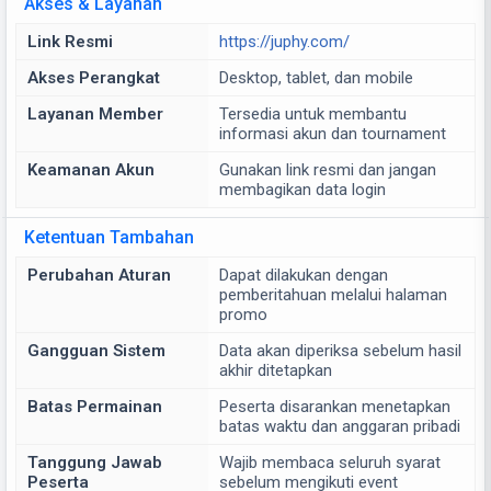
Akses & Layanan
Link Resmi
https://juphy.com/
Akses Perangkat
Desktop, tablet, dan mobile
Layanan Member
Tersedia untuk membantu
informasi akun dan tournament
Keamanan Akun
Gunakan link resmi dan jangan
membagikan data login
Ketentuan Tambahan
Perubahan Aturan
Dapat dilakukan dengan
pemberitahuan melalui halaman
promo
Gangguan Sistem
Data akan diperiksa sebelum hasil
akhir ditetapkan
Batas Permainan
Peserta disarankan menetapkan
batas waktu dan anggaran pribadi
Tanggung Jawab
Wajib membaca seluruh syarat
Peserta
sebelum mengikuti event