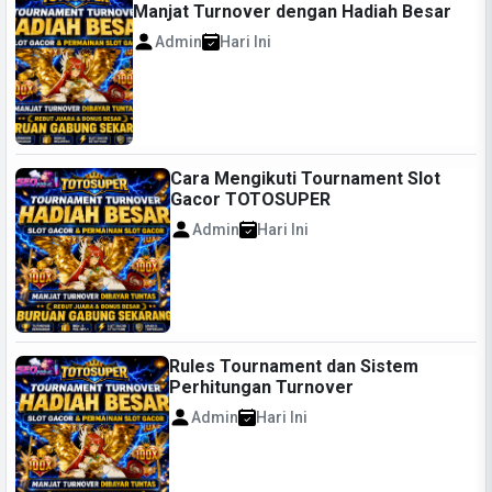
Manjat Turnover dengan Hadiah Besar
Admin
Hari Ini
Cara Mengikuti Tournament Slot
Gacor TOTOSUPER
Admin
Hari Ini
Rules Tournament dan Sistem
Perhitungan Turnover
Admin
Hari Ini