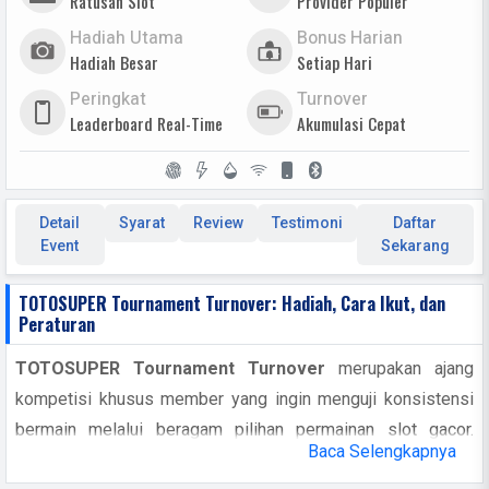
Ratusan Slot
Provider Populer
Hadiah Utama
Bonus Harian
Hadiah Besar
Setiap Hari
Peringkat
Turnover
Leaderboard Real-Time
Akumulasi Cepat
Detail
Syarat
Review
Testimoni
Daftar
Event
Sekarang
TOTOSUPER Tournament Turnover: Hadiah, Cara Ikut, dan
Peraturan
TOTOSUPER Tournament Turnover
merupakan ajang
kompetisi khusus member yang ingin menguji konsistensi
bermain melalui beragam pilihan permainan slot gacor.
Baca Selengkapnya
Dalam tournament ini, setiap aktivitas permainan yang