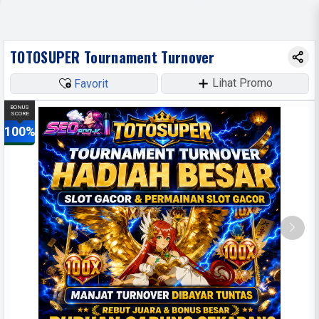
TOTOSUPER Tournament Turnover
Lihat Promo
Favorit
BONUS
SCORE
100%