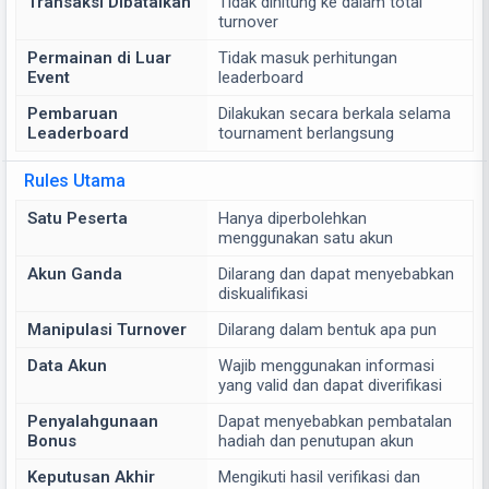
Transaksi Dibatalkan
Tidak dihitung ke dalam total
turnover
Permainan di Luar
Tidak masuk perhitungan
Event
leaderboard
Pembaruan
Dilakukan secara berkala selama
Leaderboard
tournament berlangsung
Rules Utama
Satu Peserta
Hanya diperbolehkan
menggunakan satu akun
Akun Ganda
Dilarang dan dapat menyebabkan
diskualifikasi
Manipulasi Turnover
Dilarang dalam bentuk apa pun
Data Akun
Wajib menggunakan informasi
yang valid dan dapat diverifikasi
Penyalahgunaan
Dapat menyebabkan pembatalan
Bonus
hadiah dan penutupan akun
Keputusan Akhir
Mengikuti hasil verifikasi dan