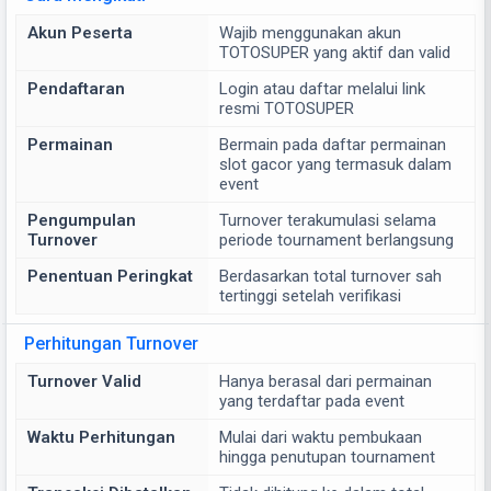
Akun Peserta
Wajib menggunakan akun
TOTOSUPER yang aktif dan valid
Pendaftaran
Login atau daftar melalui link
resmi TOTOSUPER
Permainan
Bermain pada daftar permainan
slot gacor yang termasuk dalam
event
Pengumpulan
Turnover terakumulasi selama
Turnover
periode tournament berlangsung
Penentuan Peringkat
Berdasarkan total turnover sah
tertinggi setelah verifikasi
Perhitungan Turnover
Turnover Valid
Hanya berasal dari permainan
yang terdaftar pada event
Waktu Perhitungan
Mulai dari waktu pembukaan
hingga penutupan tournament