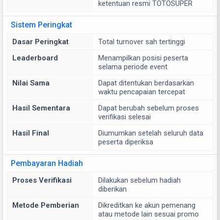
ketentuan resmi TOTOSUPER
Sistem Peringkat
Dasar Peringkat
Total turnover sah tertinggi
Leaderboard
Menampilkan posisi peserta
selama periode event
Nilai Sama
Dapat ditentukan berdasarkan
waktu pencapaian tercepat
Hasil Sementara
Dapat berubah sebelum proses
verifikasi selesai
Hasil Final
Diumumkan setelah seluruh data
peserta diperiksa
Pembayaran Hadiah
Proses Verifikasi
Dilakukan sebelum hadiah
diberikan
Metode Pemberian
Dikreditkan ke akun pemenang
atau metode lain sesuai promo