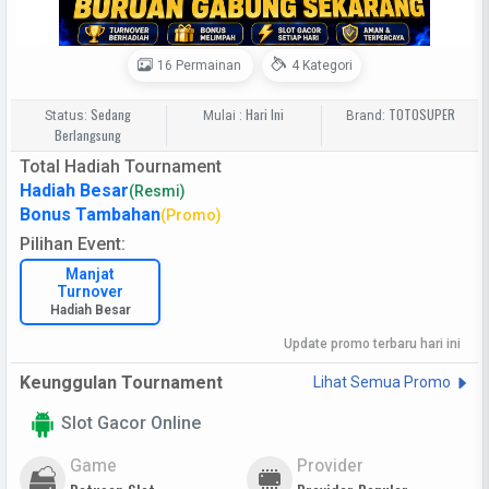
16 Permainan
4 Kategori
Sedang
Hari Ini
TOTOSUPER
Status:
Mulai
:
Brand:
Berlangsung
Total Hadiah Tournament
Hadiah Besar
(Resmi)
Bonus Tambahan
(Promo)
Pilihan Event:
Manjat
Turnover
Hadiah Besar
Update promo terbaru hari ini
Keunggulan Tournament
Lihat Semua Promo
Slot Gacor Online
Game
Provider