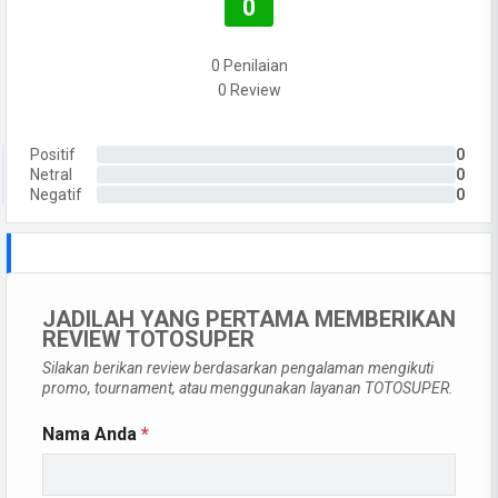
0
0 Penilaian
0 Review
Positif
0
Netral
0
Negatif
0
Tulis Review
JADILAH YANG PERTAMA MEMBERIKAN
REVIEW TOTOSUPER
Silakan berikan review berdasarkan pengalaman mengikuti
promo, tournament, atau menggunakan layanan TOTOSUPER.
Nama Anda
*