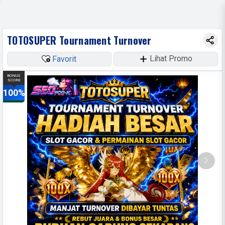
TOTOSUPER Tournament Turnover
Lihat Promo
Favorit
BONUS
SCORE
100%