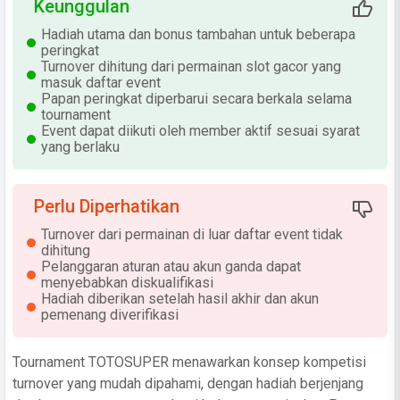
Keunggulan
Untuk berpartisipasi, member harus memiliki akun
Hadiah utama dan bonus tambahan untuk beberapa
peringkat
TOTOSUPER yang aktif, melakukan login melalui link resmi,
Turnover dihitung dari permainan slot gacor yang
lalu bermain pada permainan yang termasuk dalam daftar
masuk daftar event
Papan peringkat diperbarui secara berkala selama
tournament. Turnover hanya dihitung dari permainan dan
tournament
periode yang telah ditentukan. Transaksi di luar masa
Event dapat diikuti oleh member aktif sesuai syarat
yang berlaku
kompetisi, permainan yang tidak termasuk kategori event,
taruhan yang dibatalkan, serta aktivitas yang terindikasi
Perlu Diperhatikan
melanggar ketentuan tidak akan dimasukkan ke dalam
perhitungan.
Turnover dari permainan di luar daftar event tidak
dihitung
Pelanggaran aturan atau akun ganda dapat
Peraturan utama tournament mencakup penggunaan satu
menyebabkan diskualifikasi
akun untuk satu peserta, larangan membuat akun ganda,
Hadiah diberikan setelah hasil akhir dan akun
pemenang diverifikasi
larangan bekerja sama untuk memanipulasi peringkat, serta
kewajiban menggunakan data akun yang valid. TOTOSUPER
Tournament TOTOSUPER menawarkan konsep kompetisi
berhak melakukan pemeriksaan terhadap aktivitas peserta
turnover yang mudah dipahami, dengan hadiah berjenjang
apabila ditemukan pola permainan yang tidak wajar. Jika