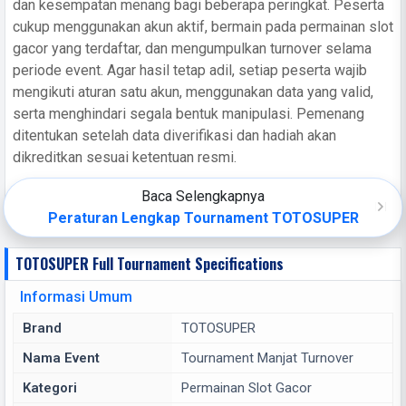
dan kesempatan menang bagi beberapa peringkat. Peserta
terbukti terjadi penyalahgunaan bonus, manipulasi turnover,
cukup menggunakan akun aktif, bermain pada permainan slot
penggunaan identitas palsu, atau tindakan lain yang
gacor yang terdaftar, dan mengumpulkan turnover selama
bertentangan dengan syarat event, maka peserta dapat
periode event. Agar hasil tetap adil, setiap peserta wajib
mengikuti aturan satu akun, menggunakan data yang valid,
didiskualifikasi dan hadiah dapat dibatalkan.
serta menghindari segala bentuk manipulasi. Pemenang
Papan peringkat dapat diperbarui secara berkala dan belum
ditentukan setelah data diverifikasi dan hadiah akan
dikreditkan sesuai ketentuan resmi.
tentu berubah secara real-time pada setiap putaran
permainan. Hasil akhir ditentukan setelah periode
Baca Selengkapnya
tournament selesai dan seluruh data peserta diverifikasi.
Peraturan Lengkap Tournament TOTOSUPER
Bila terdapat nilai turnover yang sama, penentuan posisi
TOTOSUPER Full Tournament Specifications
dapat mengikuti waktu pencapaian tercepat, total sesi
permainan, atau aturan tie-break lain yang diumumkan pada
Informasi Umum
halaman event.
Brand
TOTOSUPER
Hadiah biasanya dikreditkan ke akun pemenang setelah
Nama Event
Tournament Manjat Turnover
proses verifikasi selesai. Member wajib memastikan
Kategori
Permainan Slot Gacor
informasi akun dan metode pembayaran telah sesuai agar