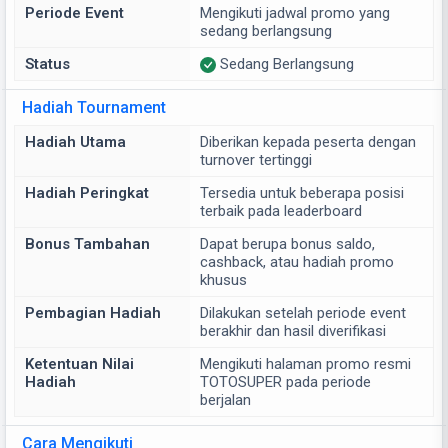
Periode Event
Mengikuti jadwal promo yang
proses pembagian hadiah berjalan lancar. TOTOSUPER juga
sedang berlangsung
dapat meminta konfirmasi tambahan sebelum hadiah
Status
Sedang Berlangsung
diberikan, terutama untuk hadiah dengan nominal besar atau
Hadiah Tournament
hadiah khusus.
Hadiah Utama
Diberikan kepada peserta dengan
Dengan pilihan permainan slot gacor yang beragam, sistem
turnover tertinggi
peringkat yang jelas, dan hadiah tournament yang menarik,
Hadiah Peringkat
Tersedia untuk beberapa posisi
TOTOSUPER menghadirkan kompetisi yang cocok bagi
terbaik pada leaderboard
member yang ingin mengejar pencapaian turnover secara
Bonus Tambahan
Dapat berupa bonus saldo,
cashback, atau hadiah promo
terukur. Peserta sebaiknya mengatur batas permainan,
khusus
membaca seluruh syarat dan ketentuan, serta mengikuti
Pembagian Hadiah
Dilakukan setelah periode event
tournament secara bertanggung jawab agar pengalaman
berakhir dan hasil diverifikasi
bermain tetap nyaman dan terkontrol.
Ketentuan Nilai
Mengikuti halaman promo resmi
Hadiah
TOTOSUPER pada periode
berjalan
Cara Mengikuti