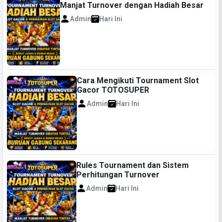
Manjat Turnover dengan Hadiah Besar
Admin
Hari Ini
Cara Mengikuti Tournament Slot
Gacor TOTOSUPER
Admin
Hari Ini
Rules Tournament dan Sistem
Perhitungan Turnover
Admin
Hari Ini