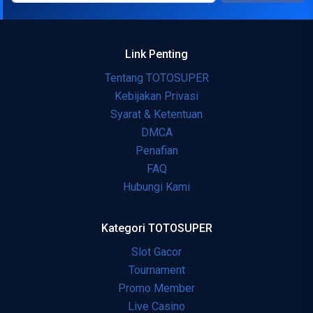
Link Penting
Tentang TOTOSUPER
Kebijakan Privasi
Syarat & Ketentuan
DMCA
Penafian
FAQ
Hubungi Kami
Kategori TOTOSUPER
Slot Gacor
Tournament
Promo Member
Live Casino