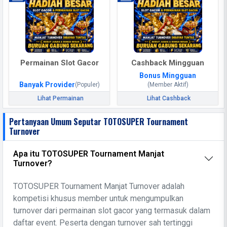
92%
88%
Permainan Slot Gacor
Cashback Mingguan
Bonus Mingguan
Banyak Provider
(Populer)
(Member Aktif)
Lihat Permainan
Lihat Cashback
Pertanyaan Umum Seputar TOTOSUPER Tournament
Turnover
Apa itu TOTOSUPER Tournament Manjat
Turnover?
TOTOSUPER Tournament Manjat Turnover adalah
kompetisi khusus member untuk mengumpulkan
turnover dari permainan slot gacor yang termasuk dalam
daftar event. Peserta dengan turnover sah tertinggi