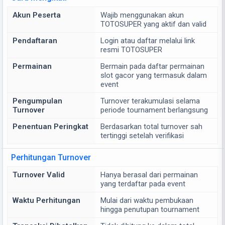
Akun Peserta
Wajib menggunakan akun
TOTOSUPER yang aktif dan valid
Pendaftaran
Login atau daftar melalui link
resmi TOTOSUPER
Permainan
Bermain pada daftar permainan
slot gacor yang termasuk dalam
event
Pengumpulan
Turnover terakumulasi selama
Turnover
periode tournament berlangsung
Penentuan Peringkat
Berdasarkan total turnover sah
tertinggi setelah verifikasi
Perhitungan Turnover
Turnover Valid
Hanya berasal dari permainan
yang terdaftar pada event
Waktu Perhitungan
Mulai dari waktu pembukaan
hingga penutupan tournament