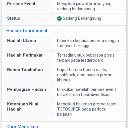
Periode Event
Mengikuti jadwal promo yang
proses pembagian hadiah berjalan lancar. TOTOSUPER juga
sedang berlangsung
dapat meminta konfirmasi tambahan sebelum hadiah
Status
Sedang Berlangsung
diberikan, terutama untuk hadiah dengan nominal besar atau
Hadiah Tournament
hadiah khusus.
Hadiah Utama
Diberikan kepada peserta dengan
Dengan pilihan permainan slot gacor yang beragam, sistem
turnover tertinggi
peringkat yang jelas, dan hadiah tournament yang menarik,
Hadiah Peringkat
Tersedia untuk beberapa posisi
TOTOSUPER menghadirkan kompetisi yang cocok bagi
terbaik pada leaderboard
member yang ingin mengejar pencapaian turnover secara
Bonus Tambahan
Dapat berupa bonus saldo,
cashback, atau hadiah promo
terukur. Peserta sebaiknya mengatur batas permainan,
khusus
membaca seluruh syarat dan ketentuan, serta mengikuti
Pembagian Hadiah
Dilakukan setelah periode event
tournament secara bertanggung jawab agar pengalaman
berakhir dan hasil diverifikasi
bermain tetap nyaman dan terkontrol.
Ketentuan Nilai
Mengikuti halaman promo resmi
Hadiah
TOTOSUPER pada periode
berjalan
Cara Mengikuti