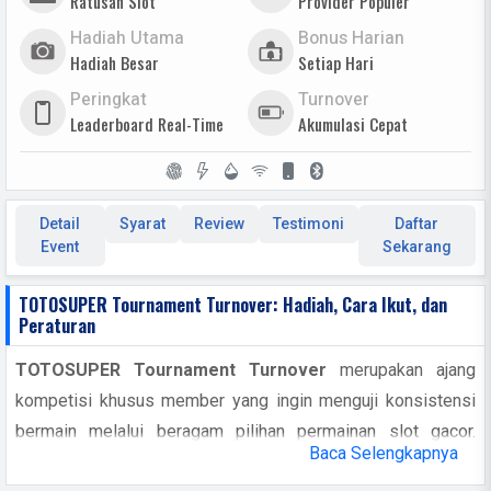
Ratusan Slot
Provider Populer
Hadiah Utama
Bonus Harian
Hadiah Besar
Setiap Hari
Peringkat
Turnover
Leaderboard Real-Time
Akumulasi Cepat
Detail
Syarat
Review
Testimoni
Daftar
Event
Sekarang
TOTOSUPER Tournament Turnover: Hadiah, Cara Ikut, dan
Peraturan
TOTOSUPER Tournament Turnover
merupakan ajang
kompetisi khusus member yang ingin menguji konsistensi
bermain melalui beragam pilihan permainan slot gacor.
Baca Selengkapnya
Dalam tournament ini, setiap aktivitas permainan yang