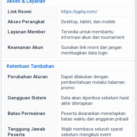
Akses & Layanan
Link Resmi
https://juphy.com/
Akses Perangkat
Desktop, tablet, dan mobile
Layanan Member
Tersedia untuk membantu
informasi akun dan tournament
Keamanan Akun
Gunakan link resmi dan jangan
membagikan data login
Ketentuan Tambahan
Perubahan Aturan
Dapat dilakukan dengan
pemberitahuan melalui halaman
promo
Gangguan Sistem
Data akan diperiksa sebelum hasil
akhir ditetapkan
Batas Permainan
Peserta disarankan menetapkan
batas waktu dan anggaran pribadi
Tanggung Jawab
Wajib membaca seluruh syarat
Peserta
sebelum mengikuti event