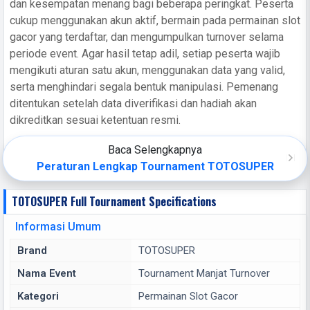
dan kesempatan menang bagi beberapa peringkat. Peserta
terbukti terjadi penyalahgunaan bonus, manipulasi turnover,
cukup menggunakan akun aktif, bermain pada permainan slot
penggunaan identitas palsu, atau tindakan lain yang
gacor yang terdaftar, dan mengumpulkan turnover selama
bertentangan dengan syarat event, maka peserta dapat
periode event. Agar hasil tetap adil, setiap peserta wajib
mengikuti aturan satu akun, menggunakan data yang valid,
didiskualifikasi dan hadiah dapat dibatalkan.
serta menghindari segala bentuk manipulasi. Pemenang
Papan peringkat dapat diperbarui secara berkala dan belum
ditentukan setelah data diverifikasi dan hadiah akan
dikreditkan sesuai ketentuan resmi.
tentu berubah secara real-time pada setiap putaran
permainan. Hasil akhir ditentukan setelah periode
Baca Selengkapnya
tournament selesai dan seluruh data peserta diverifikasi.
Peraturan Lengkap Tournament TOTOSUPER
Bila terdapat nilai turnover yang sama, penentuan posisi
TOTOSUPER Full Tournament Specifications
dapat mengikuti waktu pencapaian tercepat, total sesi
permainan, atau aturan tie-break lain yang diumumkan pada
Informasi Umum
halaman event.
Brand
TOTOSUPER
Hadiah biasanya dikreditkan ke akun pemenang setelah
Nama Event
Tournament Manjat Turnover
proses verifikasi selesai. Member wajib memastikan
Kategori
Permainan Slot Gacor
informasi akun dan metode pembayaran telah sesuai agar