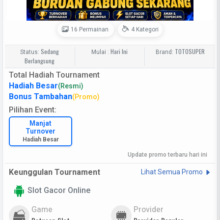
16 Permainan
4 Kategori
Sedang
Hari Ini
TOTOSUPER
Status:
Mulai
:
Brand:
Berlangsung
Total Hadiah Tournament
Hadiah Besar
(Resmi)
Bonus Tambahan
(Promo)
Pilihan Event:
Manjat
Turnover
Hadiah Besar
Update promo terbaru hari ini
Keunggulan Tournament
Lihat Semua Promo
Slot Gacor Online
Game
Provider