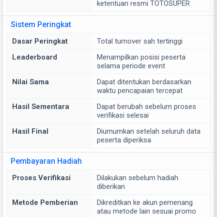
ketentuan resmi TOTOSUPER
Sistem Peringkat
Dasar Peringkat
Total turnover sah tertinggi
Leaderboard
Menampilkan posisi peserta
selama periode event
Nilai Sama
Dapat ditentukan berdasarkan
waktu pencapaian tercepat
Hasil Sementara
Dapat berubah sebelum proses
verifikasi selesai
Hasil Final
Diumumkan setelah seluruh data
peserta diperiksa
Pembayaran Hadiah
Proses Verifikasi
Dilakukan sebelum hadiah
diberikan
Metode Pemberian
Dikreditkan ke akun pemenang
atau metode lain sesuai promo