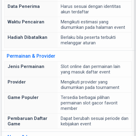
Data Penerima
Harus sesuai dengan identitas
akun terdaftar
Waktu Pencairan
Mengikuti estimasi yang
diumumkan pada halaman event
Hadiah Dibatalkan
Berlaku bila peserta terbukti
melanggar aturan
Permainan & Provider
Jenis Permainan
Slot online dan permainan lain
yang masuk daftar event
Provider
Mengikuti provider yang
diumumkan pada tournament
Game Populer
Tersedia berbagai pilihan
permainan slot gacor favorit
member
Pembaruan Daftar
Dapat berubah sesuai periode dan
Game
kebijakan event