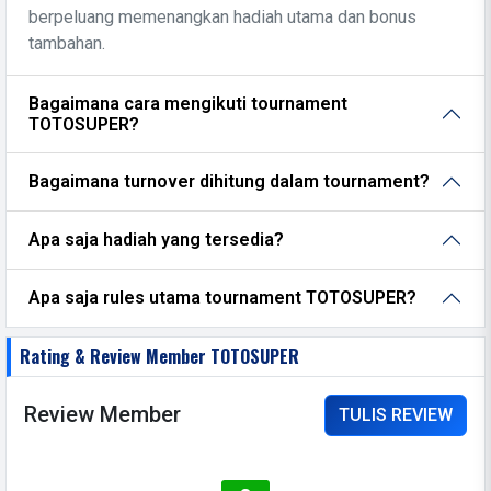
berpeluang memenangkan hadiah utama dan bonus
tambahan.
Bagaimana cara mengikuti tournament
TOTOSUPER?
Bagaimana turnover dihitung dalam tournament?
Apa saja hadiah yang tersedia?
Apa saja rules utama tournament TOTOSUPER?
Rating & Review Member TOTOSUPER
Review Member
TULIS REVIEW