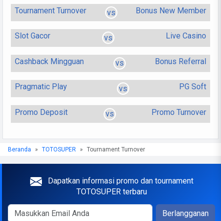
Tournament Turnover
Bonus New Member
vs
Slot Gacor
Live Casino
vs
Cashback Mingguan
Bonus Referral
vs
Pragmatic Play
PG Soft
vs
Promo Deposit
Promo Turnover
vs
Beranda
TOTOSUPER
Tournament Turnover
Dapatkan informasi promo dan tournament
TOTOSUPER terbaru