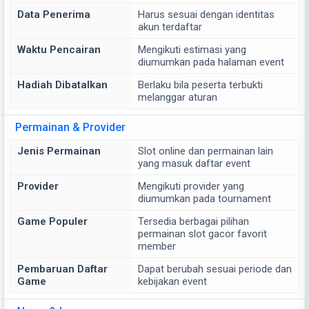
Data Penerima
Harus sesuai dengan identitas
akun terdaftar
Waktu Pencairan
Mengikuti estimasi yang
diumumkan pada halaman event
Hadiah Dibatalkan
Berlaku bila peserta terbukti
melanggar aturan
Permainan & Provider
Jenis Permainan
Slot online dan permainan lain
yang masuk daftar event
Provider
Mengikuti provider yang
diumumkan pada tournament
Game Populer
Tersedia berbagai pilihan
permainan slot gacor favorit
member
Pembaruan Daftar
Dapat berubah sesuai periode dan
Game
kebijakan event