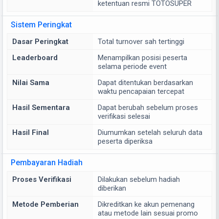
ketentuan resmi TOTOSUPER
Sistem Peringkat
Dasar Peringkat
Total turnover sah tertinggi
Leaderboard
Menampilkan posisi peserta
selama periode event
Nilai Sama
Dapat ditentukan berdasarkan
waktu pencapaian tercepat
Hasil Sementara
Dapat berubah sebelum proses
verifikasi selesai
Hasil Final
Diumumkan setelah seluruh data
peserta diperiksa
Pembayaran Hadiah
Proses Verifikasi
Dilakukan sebelum hadiah
diberikan
Metode Pemberian
Dikreditkan ke akun pemenang
atau metode lain sesuai promo