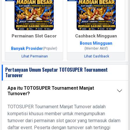
92%
88%
Permainan Slot Gacor
Cashback Mingguan
Bonus Mingguan
Banyak Provider
(Populer)
(Member Aktif)
Lihat Permainan
Lihat Cashback
Pertanyaan Umum Seputar TOTOSUPER Tournament
Turnover
Apa itu TOTOSUPER Tournament Manjat
Turnover?
TOTOSUPER Tournament Manjat Turnover adalah
kompetisi khusus member untuk mengumpulkan
turnover dari permainan slot gacor yang termasuk dalam
daftar event. Peserta dengan turnover sah tertinggi