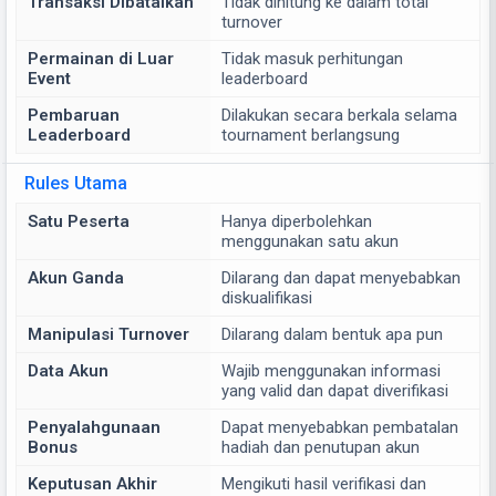
Transaksi Dibatalkan
Tidak dihitung ke dalam total
turnover
Permainan di Luar
Tidak masuk perhitungan
Event
leaderboard
Pembaruan
Dilakukan secara berkala selama
Leaderboard
tournament berlangsung
Rules Utama
Satu Peserta
Hanya diperbolehkan
menggunakan satu akun
Akun Ganda
Dilarang dan dapat menyebabkan
diskualifikasi
Manipulasi Turnover
Dilarang dalam bentuk apa pun
Data Akun
Wajib menggunakan informasi
yang valid dan dapat diverifikasi
Penyalahgunaan
Dapat menyebabkan pembatalan
Bonus
hadiah dan penutupan akun
Keputusan Akhir
Mengikuti hasil verifikasi dan