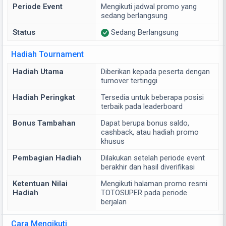
Periode Event
Mengikuti jadwal promo yang
proses pembagian hadiah berjalan lancar. TOTOSUPER juga
sedang berlangsung
dapat meminta konfirmasi tambahan sebelum hadiah
Status
Sedang Berlangsung
diberikan, terutama untuk hadiah dengan nominal besar atau
Hadiah Tournament
hadiah khusus.
Hadiah Utama
Diberikan kepada peserta dengan
Dengan pilihan permainan slot gacor yang beragam, sistem
turnover tertinggi
peringkat yang jelas, dan hadiah tournament yang menarik,
Hadiah Peringkat
Tersedia untuk beberapa posisi
TOTOSUPER menghadirkan kompetisi yang cocok bagi
terbaik pada leaderboard
member yang ingin mengejar pencapaian turnover secara
Bonus Tambahan
Dapat berupa bonus saldo,
cashback, atau hadiah promo
terukur. Peserta sebaiknya mengatur batas permainan,
khusus
membaca seluruh syarat dan ketentuan, serta mengikuti
Pembagian Hadiah
Dilakukan setelah periode event
tournament secara bertanggung jawab agar pengalaman
berakhir dan hasil diverifikasi
bermain tetap nyaman dan terkontrol.
Ketentuan Nilai
Mengikuti halaman promo resmi
Hadiah
TOTOSUPER pada periode
berjalan
Cara Mengikuti