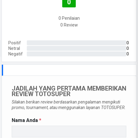
0
0 Penilaian
0 Review
Positif
0
Netral
0
Negatif
0
Tulis Review
JADILAH YANG PERTAMA MEMBERIKAN
REVIEW TOTOSUPER
Silakan berikan review berdasarkan pengalaman mengikuti
promo, tournament, atau menggunakan layanan TOTOSUPER.
Nama Anda
*