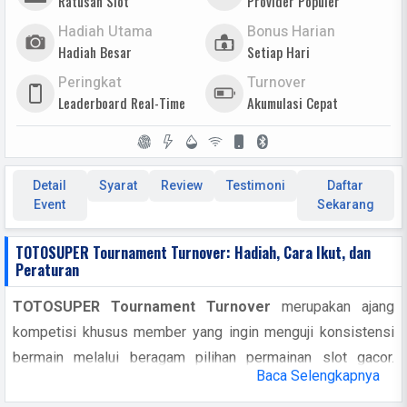
Ratusan Slot
Provider Populer
Hadiah Utama
Bonus Harian
Hadiah Besar
Setiap Hari
Peringkat
Turnover
Leaderboard Real-Time
Akumulasi Cepat
Detail
Syarat
Review
Testimoni
Daftar
Event
Sekarang
TOTOSUPER Tournament Turnover: Hadiah, Cara Ikut, dan
Peraturan
TOTOSUPER Tournament Turnover
merupakan ajang
kompetisi khusus member yang ingin menguji konsistensi
bermain melalui beragam pilihan permainan slot gacor.
Baca Selengkapnya
Dalam tournament ini, setiap aktivitas permainan yang