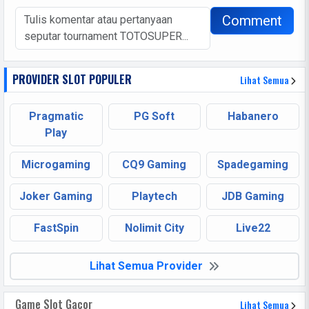
Comment
PROVIDER SLOT POPULER
Lihat Semua
Pragmatic
PG Soft
Habanero
Play
Microgaming
CQ9 Gaming
Spadegaming
Joker Gaming
Playtech
JDB Gaming
FastSpin
Nolimit City
Live22
Lihat Semua Provider
Game Slot Gacor
Lihat Semua