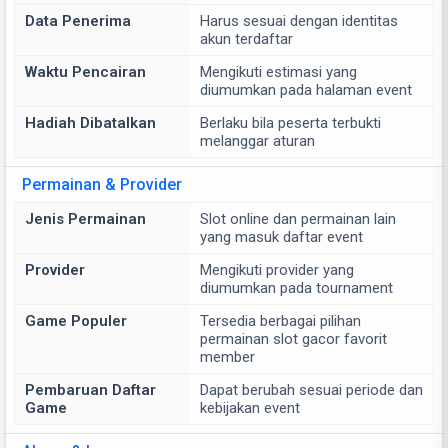
Data Penerima
Harus sesuai dengan identitas
akun terdaftar
Waktu Pencairan
Mengikuti estimasi yang
diumumkan pada halaman event
Hadiah Dibatalkan
Berlaku bila peserta terbukti
melanggar aturan
Permainan & Provider
Jenis Permainan
Slot online dan permainan lain
yang masuk daftar event
Provider
Mengikuti provider yang
diumumkan pada tournament
Game Populer
Tersedia berbagai pilihan
permainan slot gacor favorit
member
Pembaruan Daftar
Dapat berubah sesuai periode dan
Game
kebijakan event