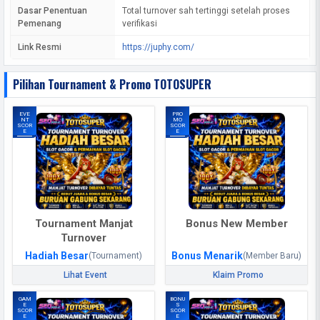
Dasar Penentuan
Total turnover sah tertinggi setelah proses
Pemenang
verifikasi
Link Resmi
https://juphy.com/
Pilihan Tournament & Promo TOTOSUPER
EVE
PRO
NT
MO
SCOR
SCOR
E
E
95%
90%
Tournament Manjat
Bonus New Member
Turnover
Hadiah Besar
Bonus Menarik
(Tournament)
(Member Baru)
Lihat Event
Klaim Promo
GAM
BONU
E
S
SCOR
SCOR
E
E