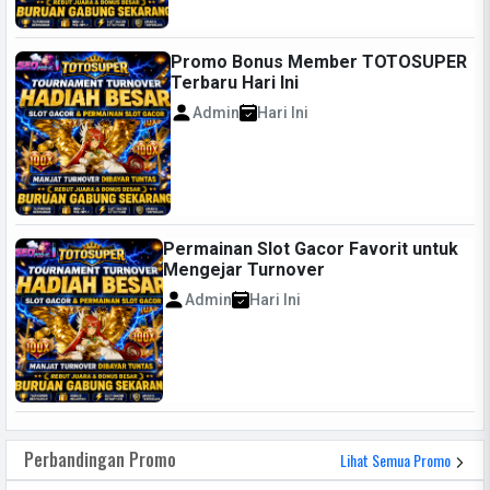
Promo Bonus Member TOTOSUPER
Terbaru Hari Ini
Admin
Hari Ini
Permainan Slot Gacor Favorit untuk
Mengejar Turnover
Admin
Hari Ini
Perbandingan Promo
Lihat Semua Promo