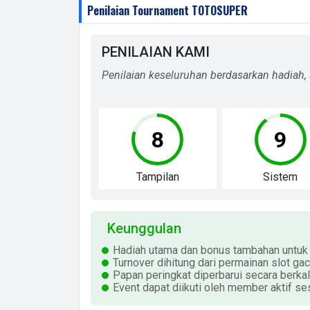
Hadiah tournament disiapkan dalam beberapa 
Penilaian Tournament TOTOSUPER
utama dengan nilai terbesar, sementara pes
ketentuan event yang sedang berlangsung. Ju
PENILAIAN KAMI
disarankan selalu memeriksa halaman promo 
Penilaian keseluruhan berdasarkan hadiah,
Untuk berpartisipasi, member harus memiliki
dalam daftar tournament. Turnover hanya dihit
8
9
termasuk kategori event, taruhan yang dibatalk
Peraturan utama tournament mencakup penggun
Tampilan
Sistem
peringkat, serta kewajiban menggunakan data 
permainan yang tidak wajar. Jika terbukti terj
dengan syarat event, maka peserta dapat didisk
Keunggulan
Hadiah utama dan bonus tambahan untuk
Papan peringkat dapat diperbarui secara berk
Turnover dihitung dari permainan slot ga
periode tournament selesai dan seluruh data p
Papan peringkat diperbarui secara berka
Event dapat diikuti oleh member aktif se
tercepat, total sesi permainan, atau aturan ti