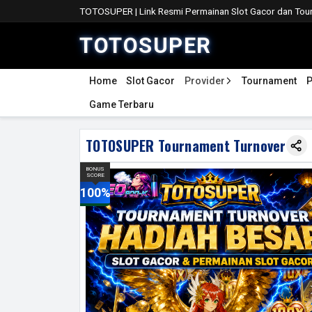
TOTOSUPER | Link Resmi Permainan Slot Gacor dan Tou
TOTOSUPER
Home
Slot Gacor
Provider
Tournament
Game Terbaru
TOTOSUPER Tournament Turnover
BONUS
SCORE
100%