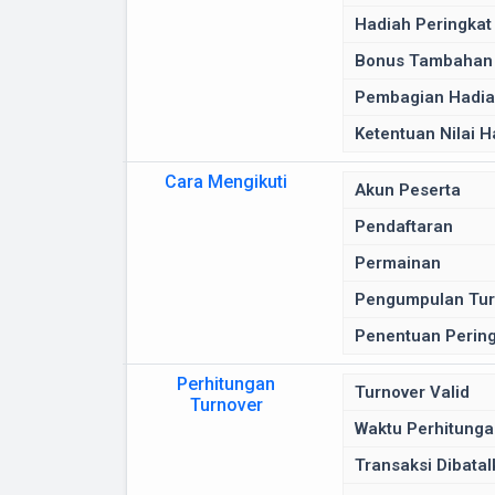
Hadiah Peringkat
Bonus Tambahan
Pembagian Hadi
Ketentuan Nilai H
Cara Mengikuti
Akun Peserta
Pendaftaran
Permainan
Pengumpulan Tur
Penentuan Perin
Perhitungan
Turnover Valid
Turnover
Waktu Perhitung
Transaksi Dibata