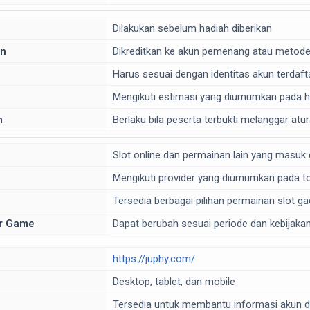
Dilakukan sebelum hadiah diberikan
an
Dikreditkan ke akun pemenang atau metode
Harus sesuai dengan identitas akun terdaft
Mengikuti estimasi yang diumumkan pada 
n
Berlaku bila peserta terbukti melanggar atu
Slot online dan permainan lain yang masuk 
Mengikuti provider yang diumumkan pada 
Tersedia berbagai pilihan permainan slot g
r Game
Dapat berubah sesuai periode dan kebijaka
https://juphy.com/
Desktop, tablet, dan mobile
Tersedia untuk membantu informasi akun 