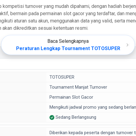
g setelah proses verifikasi selesai. Member wajib memastika
ompetisi turnover yang mudah dipahami, dengan hadiah berje
ktif, bermain pada permainan slot gacor yang terdaftar, dan me
 lancar. TOTOSUPER juga dapat meminta konfirmasi tambahan se
mengikuti aturan satu akun, menggunakan data yang valid, serta m
ah akan dikreditkan sesuai ketentuan resmi.
ragam, sistem peringkat yang jelas, dan hadiah tournament ya
Baca Selengkapnya
encapaian turnover secara terukur. Peserta sebaiknya mengatu
Peraturan Lengkap Tournament TOTOSUPER
 bertanggung jawab agar pengalaman bermain tetap nyaman dan te
TOTOSUPER
Tournament Manjat Turnover
Permainan Slot Gacor
Mengikuti jadwal promo yang sedang berla
Sedang Berlangsung
Diberikan kepada peserta dengan turnover t