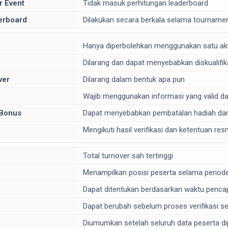
r Event
Tidak masuk perhitungan leaderboard
erboard
Dilakukan secara berkala selama tourname
Hanya diperbolehkan menggunakan satu a
Dilarang dan dapat menyebabkan diskualifik
ver
Dilarang dalam bentuk apa pun
Wajib menggunakan informasi yang valid dan
Bonus
Dapat menyebabkan pembatalan hadiah da
Mengikuti hasil verifikasi dan ketentuan 
Total turnover sah tertinggi
Menampilkan posisi peserta selama period
Dapat ditentukan berdasarkan waktu penca
Dapat berubah sebelum proses verifikasi se
Diumumkan setelah seluruh data peserta di