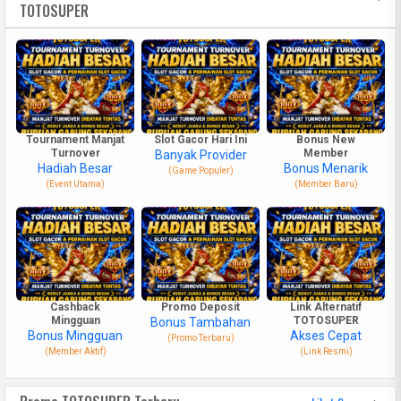
TOTOSUPER
Tournament Manjat
Slot Gacor Hari Ini
Bonus New
Turnover
Member
Banyak Provider
Hadiah Besar
Bonus Menarik
(Game Populer)
(Event Utama)
(Member Baru)
Cashback
Promo Deposit
Link Alternatif
Mingguan
TOTOSUPER
Bonus Tambahan
Bonus Mingguan
Akses Cepat
(Promo Terbaru)
(Member Aktif)
(Link Resmi)