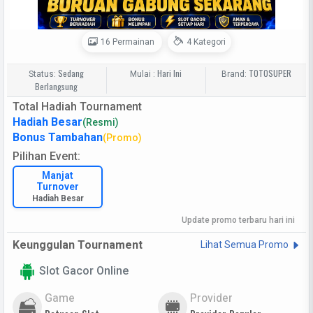
16 Permainan
4 Kategori
Sedang
Hari Ini
TOTOSUPER
Status:
Mulai
:
Brand:
Berlangsung
Total Hadiah Tournament
Hadiah Besar
(Resmi)
Bonus Tambahan
(Promo)
Pilihan Event:
Manjat
Turnover
Hadiah Besar
Update promo terbaru hari ini
Keunggulan Tournament
Lihat Semua Promo
Slot Gacor Online
Game
Provider