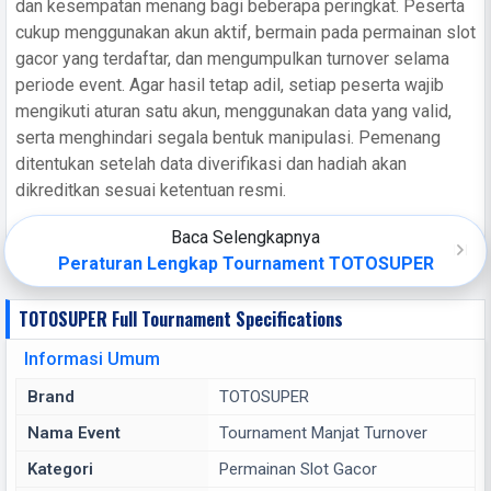
dan kesempatan menang bagi beberapa peringkat. Peserta
terbukti terjadi penyalahgunaan bonus, manipulasi turnover,
cukup menggunakan akun aktif, bermain pada permainan slot
penggunaan identitas palsu, atau tindakan lain yang
gacor yang terdaftar, dan mengumpulkan turnover selama
bertentangan dengan syarat event, maka peserta dapat
periode event. Agar hasil tetap adil, setiap peserta wajib
mengikuti aturan satu akun, menggunakan data yang valid,
didiskualifikasi dan hadiah dapat dibatalkan.
serta menghindari segala bentuk manipulasi. Pemenang
Papan peringkat dapat diperbarui secara berkala dan belum
ditentukan setelah data diverifikasi dan hadiah akan
dikreditkan sesuai ketentuan resmi.
tentu berubah secara real-time pada setiap putaran
permainan. Hasil akhir ditentukan setelah periode
Baca Selengkapnya
tournament selesai dan seluruh data peserta diverifikasi.
Peraturan Lengkap Tournament TOTOSUPER
Bila terdapat nilai turnover yang sama, penentuan posisi
TOTOSUPER Full Tournament Specifications
dapat mengikuti waktu pencapaian tercepat, total sesi
permainan, atau aturan tie-break lain yang diumumkan pada
Informasi Umum
halaman event.
Brand
TOTOSUPER
Hadiah biasanya dikreditkan ke akun pemenang setelah
Nama Event
Tournament Manjat Turnover
proses verifikasi selesai. Member wajib memastikan
Kategori
Permainan Slot Gacor
informasi akun dan metode pembayaran telah sesuai agar