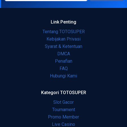
Link Penting
Tentang TOTOSUPER
Kebijakan Privasi
Syarat & Ketentuan
DMCA
Penafian
FAQ
Hubungi Kami
Kategori TOTOSUPER
Slot Gacor
Tournament
Promo Member
Live Casino