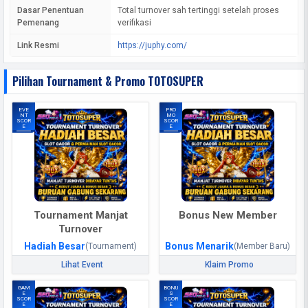
Dasar Penentuan
Total turnover sah tertinggi setelah proses
Pemenang
verifikasi
Link Resmi
https://juphy.com/
Pilihan Tournament & Promo TOTOSUPER
EVE
PRO
NT
MO
SCOR
SCOR
E
E
95%
90%
Tournament Manjat
Bonus New Member
Turnover
Hadiah Besar
Bonus Menarik
(Tournament)
(Member Baru)
Lihat Event
Klaim Promo
GAM
BONU
E
S
SCOR
SCOR
E
E