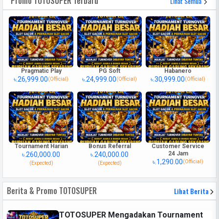
Promo TOTOSUPER Terbaru
Lihat Semua
Pragmatic Play
PG Soft
Habanero
৳.26,999.00
৳.24,999.00
৳.30,999.00
(Official)
(Official)
(Official)
Tournament Harian
Bonus Referral
Customer Service
24 Jam
৳.260,000.00
৳.240,000.00
৳.1,290.00
(Official)
(Expected)
(Expected)
Berita & Promo TOTOSUPER
Lihat Berita
TOTOSUPER Mengadakan Tournament