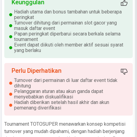
Keunggulan
Untuk berpartisipasi, member harus memiliki akun
Hadiah utama dan bonus tambahan untuk beberapa
peringkat
TOTOSUPER yang aktif, melakukan login melalui link resmi,
Turnover dihitung dari permainan slot gacor yang
lalu bermain pada permainan yang termasuk dalam daftar
masuk daftar event
Papan peringkat diperbarui secara berkala selama
tournament. Turnover hanya dihitung dari permainan dan
tournament
periode yang telah ditentukan. Transaksi di luar masa
Event dapat diikuti oleh member aktif sesuai syarat
yang berlaku
kompetisi, permainan yang tidak termasuk kategori event,
taruhan yang dibatalkan, serta aktivitas yang terindikasi
Perlu Diperhatikan
melanggar ketentuan tidak akan dimasukkan ke dalam
perhitungan.
Turnover dari permainan di luar daftar event tidak
dihitung
Pelanggaran aturan atau akun ganda dapat
Peraturan utama tournament mencakup penggunaan satu
menyebabkan diskualifikasi
akun untuk satu peserta, larangan membuat akun ganda,
Hadiah diberikan setelah hasil akhir dan akun
pemenang diverifikasi
larangan bekerja sama untuk memanipulasi peringkat, serta
kewajiban menggunakan data akun yang valid. TOTOSUPER
Tournament TOTOSUPER menawarkan konsep kompetisi
berhak melakukan pemeriksaan terhadap aktivitas peserta
turnover yang mudah dipahami, dengan hadiah berjenjang
apabila ditemukan pola permainan yang tidak wajar. Jika