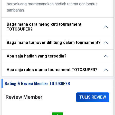
berpeluang memenangkan hadiah utama dan bonus
tambahan.
Bagaimana cara mengikuti tournament
TOTOSUPER?
Bagaimana turnover dihitung dalam tournament?
Apa saja hadiah yang tersedia?
Apa saja rules utama tournament TOTOSUPER?
Rating & Review Member TOTOSUPER
Review Member
TULIS REVIEW