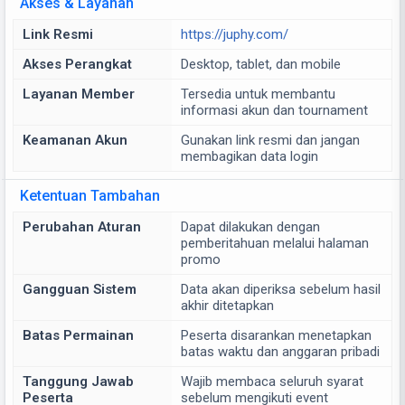
Akses & Layanan
Link Resmi
https://juphy.com/
Akses Perangkat
Desktop, tablet, dan mobile
Layanan Member
Tersedia untuk membantu
informasi akun dan tournament
Keamanan Akun
Gunakan link resmi dan jangan
membagikan data login
Ketentuan Tambahan
Perubahan Aturan
Dapat dilakukan dengan
pemberitahuan melalui halaman
promo
Gangguan Sistem
Data akan diperiksa sebelum hasil
akhir ditetapkan
Batas Permainan
Peserta disarankan menetapkan
batas waktu dan anggaran pribadi
Tanggung Jawab
Wajib membaca seluruh syarat
Peserta
sebelum mengikuti event