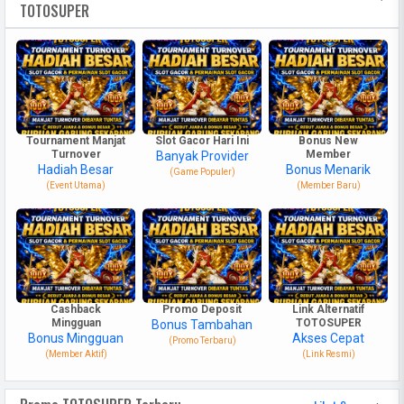
TOTOSUPER
Tournament Manjat
Slot Gacor Hari Ini
Bonus New
Turnover
Member
Banyak Provider
Hadiah Besar
Bonus Menarik
(Game Populer)
(Event Utama)
(Member Baru)
Cashback
Promo Deposit
Link Alternatif
Mingguan
TOTOSUPER
Bonus Tambahan
Bonus Mingguan
Akses Cepat
(Promo Terbaru)
(Member Aktif)
(Link Resmi)