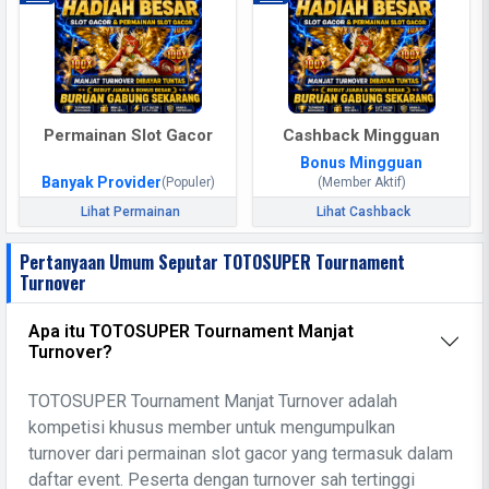
92%
88%
Permainan Slot Gacor
Cashback Mingguan
Bonus Mingguan
Banyak Provider
(Populer)
(Member Aktif)
Lihat Permainan
Lihat Cashback
Pertanyaan Umum Seputar TOTOSUPER Tournament
Turnover
Apa itu TOTOSUPER Tournament Manjat
Turnover?
TOTOSUPER Tournament Manjat Turnover adalah
kompetisi khusus member untuk mengumpulkan
turnover dari permainan slot gacor yang termasuk dalam
daftar event. Peserta dengan turnover sah tertinggi