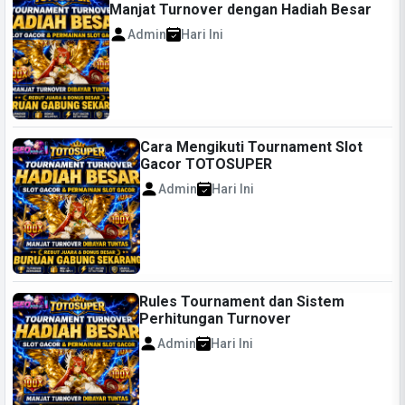
Manjat Turnover dengan Hadiah Besar
Admin
Hari Ini
Cara Mengikuti Tournament Slot
Gacor TOTOSUPER
Admin
Hari Ini
Rules Tournament dan Sistem
Perhitungan Turnover
Admin
Hari Ini