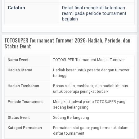
Catatan
Detail final mengikuti ketentuan
resmi pada periode tournament
berjalan
TOTOSUPER Tournament Turnover 2026: Hadiah, Periode, dan
Status Event
Nama Event
TOTOSUPER Tournament Manjat Turnover
Hadiah Utama
Hadiah besar untuk peserta dengan turnover
tertinggi
Hadiah Tambahan
Bonus saldo, cashback, dan hadiah khusus
untuk beberapa peringkat terbaik
Periode Tournament
Mengikuti jadwal promo TOTOSUPER yang
sedang berlangsung
Status Event
Sedang Berlangsung
Kategori Permainan
Permainan slot gacor yang termasuk dalam
daftar tournament