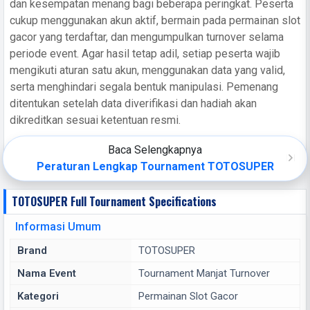
dan kesempatan menang bagi beberapa peringkat. Peserta
terbukti terjadi penyalahgunaan bonus, manipulasi turnover,
cukup menggunakan akun aktif, bermain pada permainan slot
penggunaan identitas palsu, atau tindakan lain yang
gacor yang terdaftar, dan mengumpulkan turnover selama
bertentangan dengan syarat event, maka peserta dapat
periode event. Agar hasil tetap adil, setiap peserta wajib
mengikuti aturan satu akun, menggunakan data yang valid,
didiskualifikasi dan hadiah dapat dibatalkan.
serta menghindari segala bentuk manipulasi. Pemenang
Papan peringkat dapat diperbarui secara berkala dan belum
ditentukan setelah data diverifikasi dan hadiah akan
dikreditkan sesuai ketentuan resmi.
tentu berubah secara real-time pada setiap putaran
permainan. Hasil akhir ditentukan setelah periode
Baca Selengkapnya
tournament selesai dan seluruh data peserta diverifikasi.
Peraturan Lengkap Tournament TOTOSUPER
Bila terdapat nilai turnover yang sama, penentuan posisi
TOTOSUPER Full Tournament Specifications
dapat mengikuti waktu pencapaian tercepat, total sesi
permainan, atau aturan tie-break lain yang diumumkan pada
Informasi Umum
halaman event.
Brand
TOTOSUPER
Hadiah biasanya dikreditkan ke akun pemenang setelah
Nama Event
Tournament Manjat Turnover
proses verifikasi selesai. Member wajib memastikan
Kategori
Permainan Slot Gacor
informasi akun dan metode pembayaran telah sesuai agar