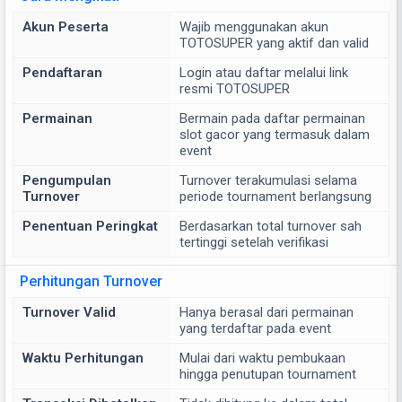
Akun Peserta
Wajib menggunakan akun
TOTOSUPER yang aktif dan valid
Pendaftaran
Login atau daftar melalui link
resmi TOTOSUPER
Permainan
Bermain pada daftar permainan
slot gacor yang termasuk dalam
event
Pengumpulan
Turnover terakumulasi selama
Turnover
periode tournament berlangsung
Penentuan Peringkat
Berdasarkan total turnover sah
tertinggi setelah verifikasi
Perhitungan Turnover
Turnover Valid
Hanya berasal dari permainan
yang terdaftar pada event
Waktu Perhitungan
Mulai dari waktu pembukaan
hingga penutupan tournament