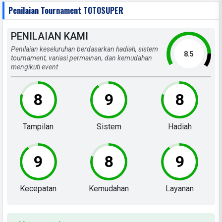
memenuhi ketentuan akan dihitung sebagai turnover dan
Penilaian Tournament TOTOSUPER
digunakan untuk menentukan posisi peserta pada papan
peringkat. Semakin tinggi akumulasi turnover yang berhasil
PENILAIAN KAMI
dikumpulkan selama periode event, semakin besar peluang
Penilaian keseluruhan berdasarkan hadiah, sistem
8.5
peserta untuk masuk ke jajaran pemenang dan memperoleh
tournament, variasi permainan, dan kemudahan
mengikuti event
hadiah utama.
Hadiah tournament disiapkan dalam beberapa tingkat agar
8
9
8
lebih banyak peserta memiliki kesempatan menang.
Peringkat teratas berhak memperoleh hadiah utama dengan
Tampilan
Sistem
Hadiah
nilai terbesar, sementara peserta pada posisi berikutnya
tetap bisa mendapatkan bonus tambahan, cashback, atau
9
8
9
hadiah khusus sesuai ketentuan event yang sedang
berlangsung. Jumlah pemenang, total hadiah, serta
Kecepatan
Kemudahan
Layanan
pembagian hadiah dapat berbeda pada setiap periode,
sehingga peserta disarankan selalu memeriksa halaman
promo resmi TOTOSUPER sebelum mengikuti kompetisi.