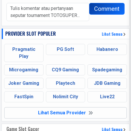
Comment
PROVIDER SLOT POPULER
Lihat Semua
Pragmatic
PG Soft
Habanero
Play
Microgaming
CQ9 Gaming
Spadegaming
Joker Gaming
Playtech
JDB Gaming
FastSpin
Nolimit City
Live22
Lihat Semua Provider
Game Slot Gacor
Lihat Semua