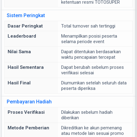
ketentuan resmi TOTOSUPER
Sistem Peringkat
Dasar Peringkat
Total turnover sah tertinggi
Leaderboard
Menampilkan posisi peserta
selama periode event
Nilai Sama
Dapat ditentukan berdasarkan
waktu pencapaian tercepat
Hasil Sementara
Dapat berubah sebelum proses
verifikasi selesai
Hasil Final
Diumumkan setelah seluruh data
peserta diperiksa
Pembayaran Hadiah
Proses Verifikasi
Dilakukan sebelum hadiah
diberikan
Metode Pemberian
Dikreditkan ke akun pemenang
atau metode lain sesuai promo