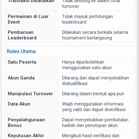
Transaksi Dibatalkan
Tidak dihitung ke dalam total
turnover
Permainan di Luar
Tidak masuk perhitungan
Event
leaderboard
Pembaruan
Dilakukan secara berkala selama
Leaderboard
tournament berlangsung
Rules Utama
Satu Peserta
Hanya diperbolehkan
menggunakan satu akun
Akun Ganda
Dilarang dan dapat menyebabkan
diskualifikasi
Manipulasi Turnover
Dilarang dalam bentuk apa pun
Data Akun
Wajib menggunakan informasi
yang valid dan dapat diverifikasi
Penyalahgunaan
Dapat menyebabkan pembatalan
Bonus
hadiah dan penutupan akun
Keputusan Akhir
Mengikuti hasil verifikasi dan