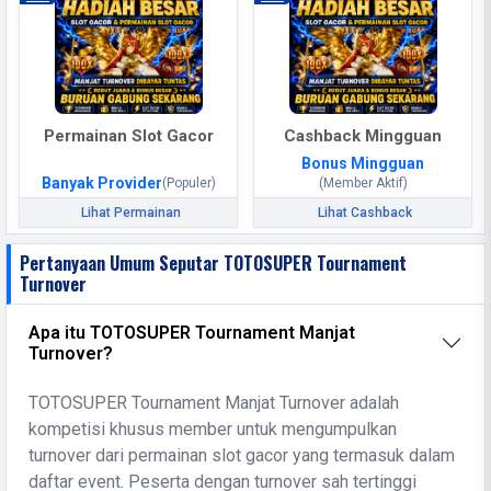
92%
88%
Permainan Slot Gacor
Cashback Mingguan
Bonus Mingguan
Banyak Provider
(Populer)
(Member Aktif)
Lihat Permainan
Lihat Cashback
Pertanyaan Umum Seputar TOTOSUPER Tournament
Turnover
Apa itu TOTOSUPER Tournament Manjat
Turnover?
TOTOSUPER Tournament Manjat Turnover adalah
kompetisi khusus member untuk mengumpulkan
turnover dari permainan slot gacor yang termasuk dalam
daftar event. Peserta dengan turnover sah tertinggi