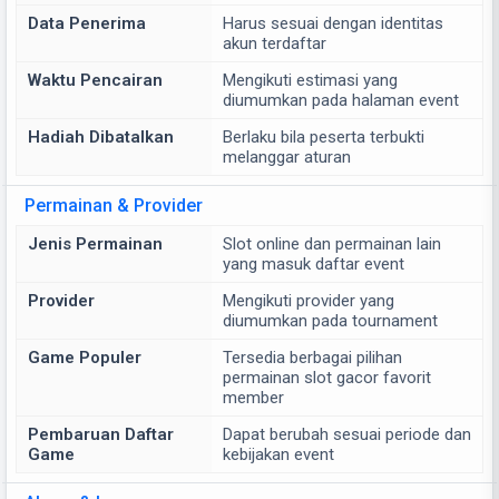
Data Penerima
Harus sesuai dengan identitas
akun terdaftar
Waktu Pencairan
Mengikuti estimasi yang
diumumkan pada halaman event
Hadiah Dibatalkan
Berlaku bila peserta terbukti
melanggar aturan
Permainan & Provider
Jenis Permainan
Slot online dan permainan lain
yang masuk daftar event
Provider
Mengikuti provider yang
diumumkan pada tournament
Game Populer
Tersedia berbagai pilihan
permainan slot gacor favorit
member
Pembaruan Daftar
Dapat berubah sesuai periode dan
Game
kebijakan event