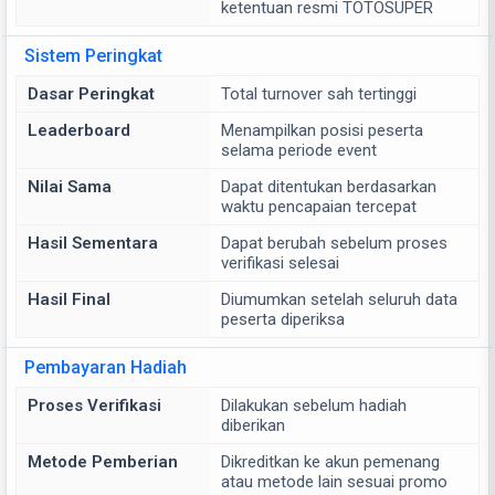
ketentuan resmi TOTOSUPER
Sistem Peringkat
Dasar Peringkat
Total turnover sah tertinggi
Leaderboard
Menampilkan posisi peserta
selama periode event
Nilai Sama
Dapat ditentukan berdasarkan
waktu pencapaian tercepat
Hasil Sementara
Dapat berubah sebelum proses
verifikasi selesai
Hasil Final
Diumumkan setelah seluruh data
peserta diperiksa
Pembayaran Hadiah
Proses Verifikasi
Dilakukan sebelum hadiah
diberikan
Metode Pemberian
Dikreditkan ke akun pemenang
atau metode lain sesuai promo