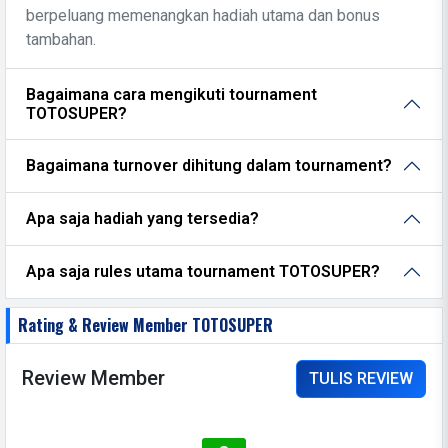
berpeluang memenangkan hadiah utama dan bonus
tambahan.
Bagaimana cara mengikuti tournament
TOTOSUPER?
Bagaimana turnover dihitung dalam tournament?
Apa saja hadiah yang tersedia?
Apa saja rules utama tournament TOTOSUPER?
Rating & Review Member TOTOSUPER
Review Member
TULIS REVIEW