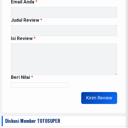
Email Anda
*
Judul Review
*
Isi Review
*
Beri Nilai
*
Kirim Review
Diskusi Member TOTOSUPER