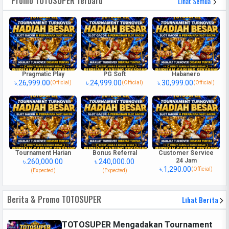
Promo TOTOSUPER Terbaru
Lihat Semua
Pragmatic Play
PG Soft
Habanero
৳.26,999.00
৳.24,999.00
৳.30,999.00
(Official)
(Official)
(Official)
Tournament Harian
Bonus Referral
Customer Service
24 Jam
৳.260,000.00
৳.240,000.00
৳.1,290.00
(Official)
(Expected)
(Expected)
Berita & Promo TOTOSUPER
Lihat Berita
TOTOSUPER Mengadakan Tournament