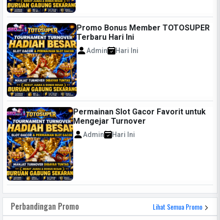
Promo Bonus Member TOTOSUPER
Terbaru Hari Ini
Admin
Hari Ini
Permainan Slot Gacor Favorit untuk
Mengejar Turnover
Admin
Hari Ini
Perbandingan Promo
Lihat Semua Promo