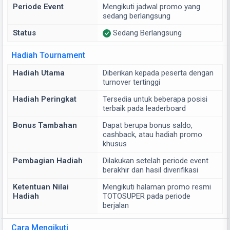
Periode Event
Mengikuti jadwal promo yang
proses pembagian hadiah berjalan lancar. TOTOSUPER juga
sedang berlangsung
dapat meminta konfirmasi tambahan sebelum hadiah
Status
Sedang Berlangsung
diberikan, terutama untuk hadiah dengan nominal besar atau
Hadiah Tournament
hadiah khusus.
Hadiah Utama
Diberikan kepada peserta dengan
Dengan pilihan permainan slot gacor yang beragam, sistem
turnover tertinggi
peringkat yang jelas, dan hadiah tournament yang menarik,
Hadiah Peringkat
Tersedia untuk beberapa posisi
TOTOSUPER menghadirkan kompetisi yang cocok bagi
terbaik pada leaderboard
member yang ingin mengejar pencapaian turnover secara
Bonus Tambahan
Dapat berupa bonus saldo,
cashback, atau hadiah promo
terukur. Peserta sebaiknya mengatur batas permainan,
khusus
membaca seluruh syarat dan ketentuan, serta mengikuti
Pembagian Hadiah
Dilakukan setelah periode event
tournament secara bertanggung jawab agar pengalaman
berakhir dan hasil diverifikasi
bermain tetap nyaman dan terkontrol.
Ketentuan Nilai
Mengikuti halaman promo resmi
Hadiah
TOTOSUPER pada periode
berjalan
Cara Mengikuti