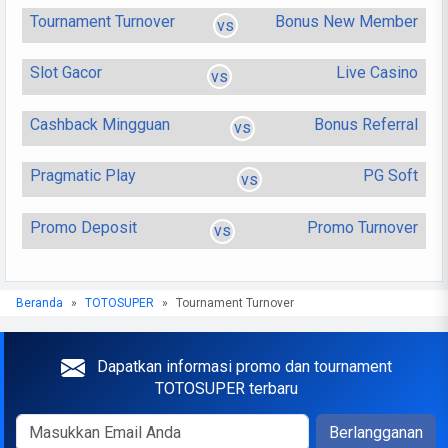
Tournament Turnover
Bonus New Member
vs
Slot Gacor
Live Casino
vs
Cashback Mingguan
Bonus Referral
vs
Pragmatic Play
PG Soft
vs
Promo Deposit
Promo Turnover
vs
Beranda
TOTOSUPER
Tournament Turnover
Dapatkan informasi promo dan tournament
TOTOSUPER terbaru