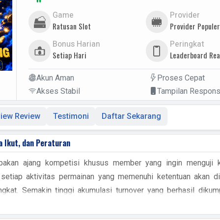
Game
Provider
Ratusan Slot
Provider Populer
Bonus Harian
Peringkat
Setiap Hari
Leaderboard Rea
Akun Aman
Proses Cepat
Akses Stabil
Tampilan Respons
view
Review
Testimoni
Daftar Sekarang
 Ikut, dan Peraturan
akan ajang kompetisi khusus member yang ingin menguji ko
, setiap aktivitas permainan yang memenuhi ketentuan akan di
gkat. Semakin tinggi akumulasi turnover yang berhasil diku
nang dan memperoleh hadiah utama.