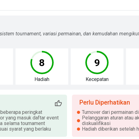
tingkat agar lebih banyak peserta memiliki kesempatan menang
erta pada posisi berikutnya tetap bisa mendapatkan bonus ta
mlah pemenang, total hadiah, serta pembagian hadiah dapat b
resmi TOTOSUPER sebelum mengikuti kompetisi.
 sistem tournament, variasi permainan, dan kemudahan mengikut
 akun TOTOSUPER yang aktif, melakukan login melalui link resm
ung dari permainan dan periode yang telah ditentukan. Transaks
8
9
an, serta aktivitas yang terindikasi melanggar ketentuan tidak a
aan satu akun untuk satu peserta, larangan membuat akun gan
Hadiah
Kecepatan
akun yang valid. TOTOSUPER berhak melakukan pemeriksaan terh
adi penyalahgunaan bonus, manipulasi turnover, penggunaan identi
ualifikasi dan hadiah dapat dibatalkan.
Perlu Diperhatikan
 beberapa peringkat
Turnover dari permainan di 
ala dan belum tentu berubah secara real-time pada setiap puta
cor yang masuk daftar event
Pelanggaran aturan atau 
eserta diverifikasi. Bila terdapat nilai turnover yang sama, pen
la selama tournament
diskualifikasi
suai syarat yang berlaku
Hadiah diberikan setelah h
e-break lain yang diumumkan pada halaman event.