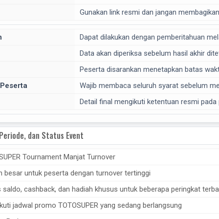
Gunakan link resmi dan jangan membagikan 
n
Dapat dilakukan dengan pemberitahuan me
Data akan diperiksa sebelum hasil akhir dit
Peserta disarankan menetapkan batas wakt
Peserta
Wajib membaca seluruh syarat sebelum men
Detail final mengikuti ketentuan resmi pada
eriode, dan Status Event
UPER Tournament Manjat Turnover
h besar untuk peserta dengan turnover tertinggi
 saldo, cashback, dan hadiah khusus untuk beberapa peringkat terba
kuti jadwal promo TOTOSUPER yang sedang berlangsung