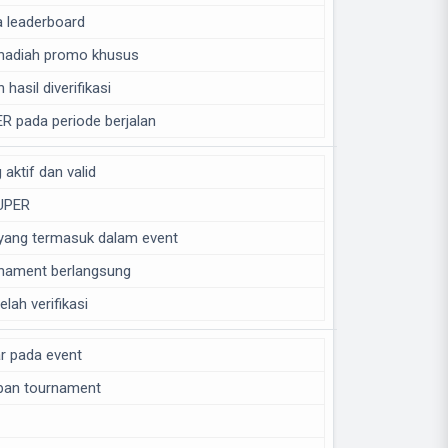
a leaderboard
 hadiah promo khusus
hasil diverifikasi
 pada periode berjalan
ktif dan valid
SUPER
 yang termasuk dalam event
rnament berlangsung
lah verifikasi
ar pada event
upan tournament