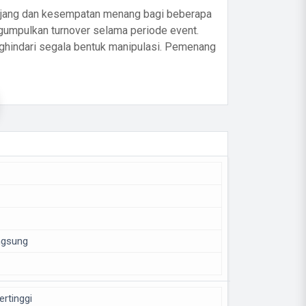
n informasi akun dan metode pembayaran telah
njang dan kesempatan menang bagi beberapa
ngumpulkan turnover selama periode event.
belum hadiah diberikan, terutama untuk hadiah
enghindari segala bentuk manipulasi. Pemenang
ng menarik, TOTOSUPER menghadirkan kompetisi
r batas permainan, membaca seluruh syarat dan
rkontrol.
ngsung
ertinggi