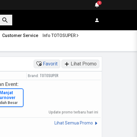
unread messages
2
Customer Service
Info TOTOSUPER
Lihat Promo
Favorit
TOTOSUPER
Brand:
an Event:
Manjat
urnover
diah Besar
Update promo terbaru hari ini
Lihat Semua Promo