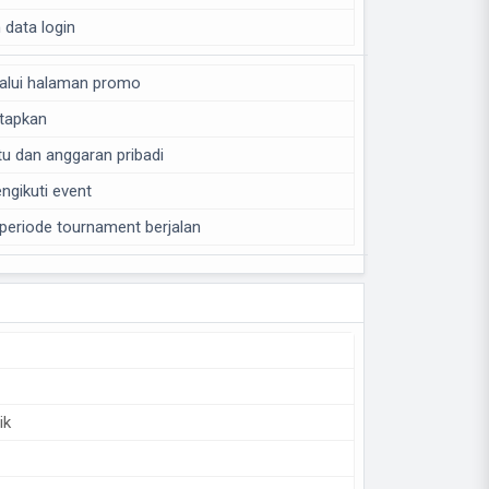
data login
lalui halaman promo
etapkan
u dan anggaran pribadi
gikuti event
 periode tournament berjalan
ik