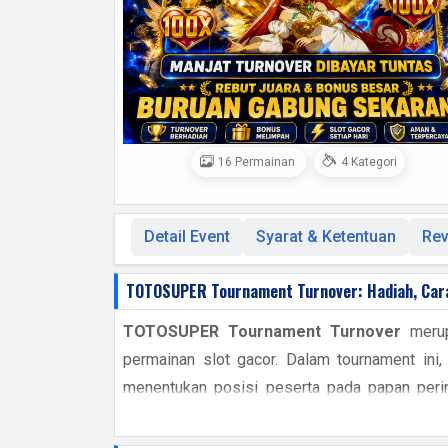
16 Permainan
4 Kategori
Detail Event
Syarat & Ketentuan
Re
TOTOSUPER Tournament Turnover: Hadiah, Cara
TOTOSUPER Tournament Turnover
merup
permainan slot gacor. Dalam tournament ini
menentukan posisi peserta pada papan perin
peluang peserta untuk masuk ke jajaran peme