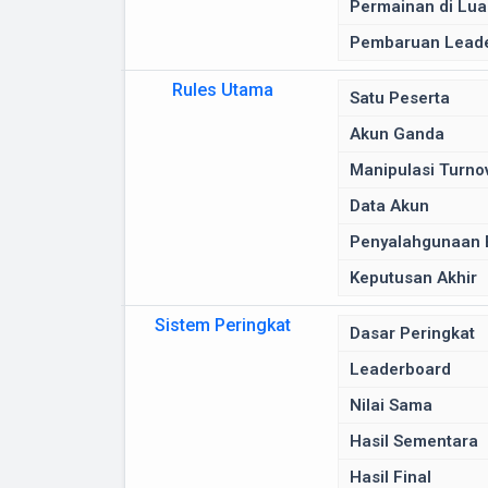
Permainan di Lua
Pembaruan Lead
Rules Utama
Satu Peserta
Akun Ganda
Manipulasi Turno
Data Akun
Penyalahgunaan 
Keputusan Akhir
Sistem Peringkat
Dasar Peringkat
Leaderboard
Nilai Sama
Hasil Sementara
Hasil Final