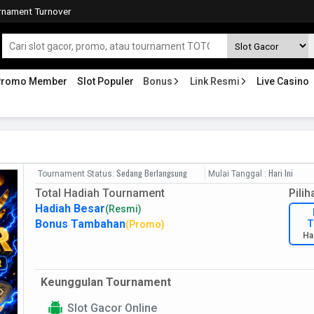
rnament Turnover
Promo Member
Slot Populer
Bonus
Link Resmi
Live Casino
Sedang Berlangsung
Hari Ini
Tournament
Status:
Mulai
Tanggal
:
Total Hadiah Tournament
Pilih
Hadiah Besar
(Resmi)
Bonus Tambahan
T
(Promo)
Ha
Keunggulan Tournament
Slot Gacor Online