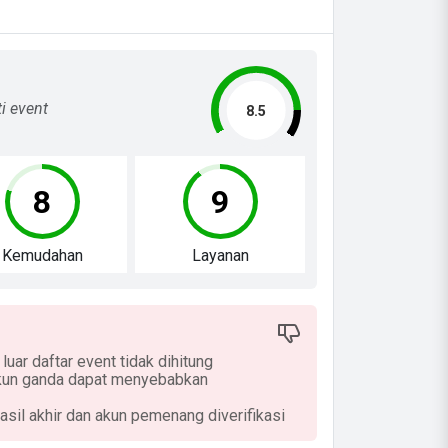
. Peringkat teratas berhak memperoleh hadiah
mbahan, cashback, atau hadiah khusus sesuai
erbeda pada setiap periode, sehingga peserta
i event
8.5
i, lalu bermain pada permainan yang termasuk
i di luar masa kompetisi, permainan yang tidak
8
9
kan dimasukkan ke dalam perhitungan.
da, larangan bekerja sama untuk memanipulasi
Kemudahan
Layanan
adap aktivitas peserta apabila ditemukan pola
tas palsu, atau tindakan lain yang bertentangan
luar daftar event tidak dihitung
ran permainan. Hasil akhir ditentukan setelah
akun ganda dapat menyebabkan
entuan posisi dapat mengikuti waktu pencapaian
asil akhir dan akun pemenang diverifikasi