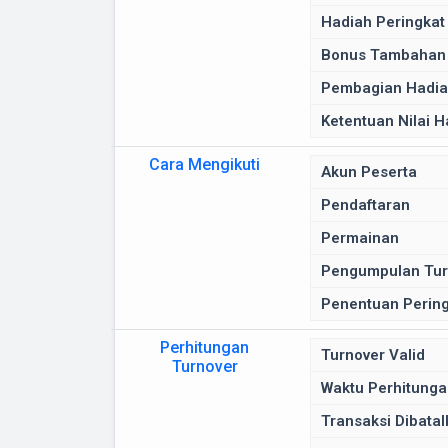
Hadiah Peringkat
Bonus Tambahan
Pembagian Hadi
Ketentuan Nilai H
Cara Mengikuti
Akun Peserta
Pendaftaran
Permainan
Pengumpulan Tur
Penentuan Perin
Perhitungan
Turnover Valid
Turnover
Waktu Perhitung
Transaksi Dibata