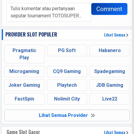
Comment
PROVIDER SLOT POPULER
Lihat Semua
Pragmatic
PG Soft
Habanero
Play
Microgaming
CQ9 Gaming
Spadegaming
Joker Gaming
Playtech
JDB Gaming
FastSpin
Nolimit City
Live22
Lihat Semua Provider
Game Slot Gacor
Lihat Semua