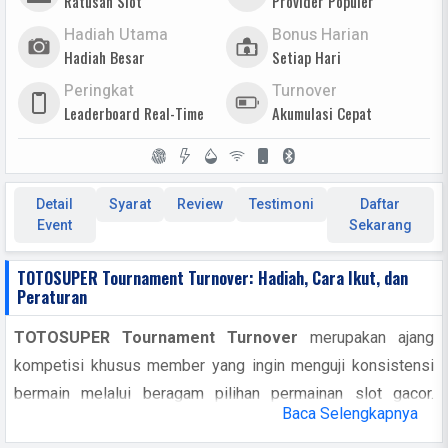
Ratusan Slot
Provider Populer
Hadiah Utama
Bonus Harian
Hadiah Besar
Setiap Hari
Peringkat
Turnover
Leaderboard Real-Time
Akumulasi Cepat
Detail
Syarat
Review
Testimoni
Daftar
Event
Sekarang
TOTOSUPER Tournament Turnover: Hadiah, Cara Ikut, dan
Peraturan
TOTOSUPER Tournament Turnover
merupakan ajang
kompetisi khusus member yang ingin menguji konsistensi
bermain melalui beragam pilihan permainan slot gacor.
Baca Selengkapnya
Dalam tournament ini, setiap aktivitas permainan yang