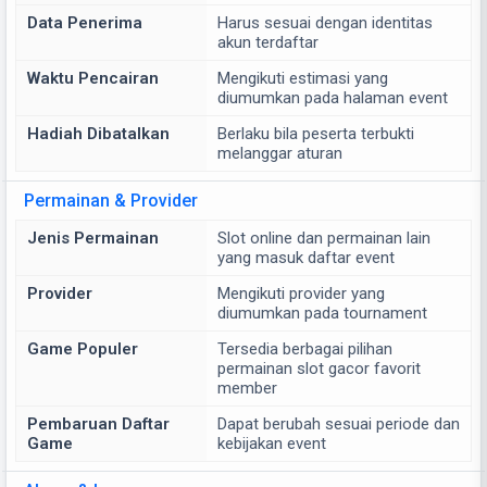
Data Penerima
Harus sesuai dengan identitas
akun terdaftar
Waktu Pencairan
Mengikuti estimasi yang
diumumkan pada halaman event
Hadiah Dibatalkan
Berlaku bila peserta terbukti
melanggar aturan
Permainan & Provider
Jenis Permainan
Slot online dan permainan lain
yang masuk daftar event
Provider
Mengikuti provider yang
diumumkan pada tournament
Game Populer
Tersedia berbagai pilihan
permainan slot gacor favorit
member
Pembaruan Daftar
Dapat berubah sesuai periode dan
Game
kebijakan event