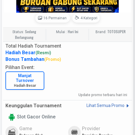
16 Permainan
4 Kategori
Sedang
Hari Ini
TOTOSUPER
Status:
Mulai
:
Brand:
Berlangsung
Total Hadiah Tournament
Hadiah Besar
(Resmi)
Bonus Tambahan
(Promo)
Pilihan Event:
Manjat
Turnover
Hadiah Besar
Update promo terbaru hari ini
Keunggulan Tournament
Lihat Semua Promo
Slot Gacor Online
Game
Provider