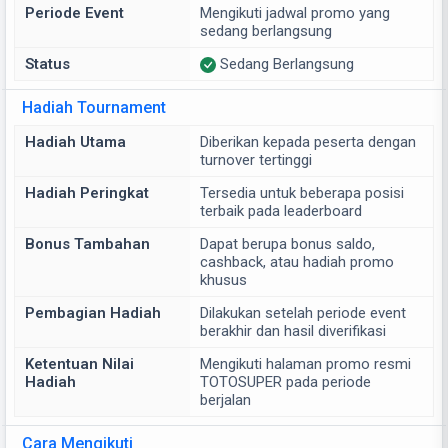
Periode Event
Mengikuti jadwal promo yang
proses pembagian hadiah berjalan lancar. TOTOSUPER juga
sedang berlangsung
dapat meminta konfirmasi tambahan sebelum hadiah
Status
Sedang Berlangsung
diberikan, terutama untuk hadiah dengan nominal besar atau
Hadiah Tournament
hadiah khusus.
Hadiah Utama
Diberikan kepada peserta dengan
Dengan pilihan permainan slot gacor yang beragam, sistem
turnover tertinggi
peringkat yang jelas, dan hadiah tournament yang menarik,
Hadiah Peringkat
Tersedia untuk beberapa posisi
TOTOSUPER menghadirkan kompetisi yang cocok bagi
terbaik pada leaderboard
member yang ingin mengejar pencapaian turnover secara
Bonus Tambahan
Dapat berupa bonus saldo,
cashback, atau hadiah promo
terukur. Peserta sebaiknya mengatur batas permainan,
khusus
membaca seluruh syarat dan ketentuan, serta mengikuti
Pembagian Hadiah
Dilakukan setelah periode event
tournament secara bertanggung jawab agar pengalaman
berakhir dan hasil diverifikasi
bermain tetap nyaman dan terkontrol.
Ketentuan Nilai
Mengikuti halaman promo resmi
Hadiah
TOTOSUPER pada periode
berjalan
Cara Mengikuti