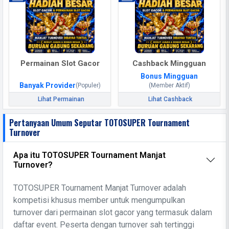
92%
88%
Permainan Slot Gacor
Cashback Mingguan
Bonus Mingguan
Banyak Provider
(Populer)
(Member Aktif)
Lihat Permainan
Lihat Cashback
Pertanyaan Umum Seputar TOTOSUPER Tournament
Turnover
Apa itu TOTOSUPER Tournament Manjat
Turnover?
TOTOSUPER Tournament Manjat Turnover adalah
kompetisi khusus member untuk mengumpulkan
turnover dari permainan slot gacor yang termasuk dalam
daftar event. Peserta dengan turnover sah tertinggi