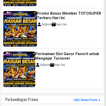
Promo Bonus Member TOTOSUPER
Terbaru Hari Ini
Admin
Hari Ini
Permainan Slot Gacor Favorit untuk
Mengejar Turnover
Admin
Hari Ini
Perbandingan Promo
Lihat Semua Promo