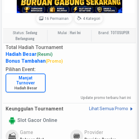
16 Permainan
4 Kategori
Sedang
Hari Ini
TOTOSUPER
Status:
Mulai
:
Brand:
Berlangsung
Total Hadiah Tournament
Hadiah Besar
(Resmi)
Bonus Tambahan
(Promo)
Pilihan Event:
Manjat
Turnover
Hadiah Besar
Update promo terbaru hari ini
Keunggulan Tournament
Lihat Semua Promo
Slot Gacor Online
Game
Provider