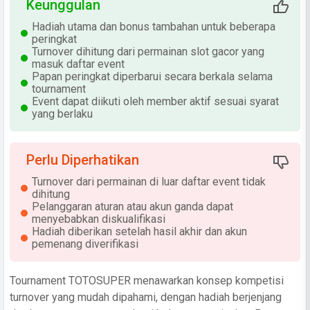
Keunggulan
Untuk berpartisipasi, member harus memiliki akun
Hadiah utama dan bonus tambahan untuk beberapa
peringkat
TOTOSUPER yang aktif, melakukan login melalui link resmi,
Turnover dihitung dari permainan slot gacor yang
lalu bermain pada permainan yang termasuk dalam daftar
masuk daftar event
Papan peringkat diperbarui secara berkala selama
tournament. Turnover hanya dihitung dari permainan dan
tournament
periode yang telah ditentukan. Transaksi di luar masa
Event dapat diikuti oleh member aktif sesuai syarat
yang berlaku
kompetisi, permainan yang tidak termasuk kategori event,
taruhan yang dibatalkan, serta aktivitas yang terindikasi
Perlu Diperhatikan
melanggar ketentuan tidak akan dimasukkan ke dalam
perhitungan.
Turnover dari permainan di luar daftar event tidak
dihitung
Pelanggaran aturan atau akun ganda dapat
Peraturan utama tournament mencakup penggunaan satu
menyebabkan diskualifikasi
akun untuk satu peserta, larangan membuat akun ganda,
Hadiah diberikan setelah hasil akhir dan akun
pemenang diverifikasi
larangan bekerja sama untuk memanipulasi peringkat, serta
kewajiban menggunakan data akun yang valid. TOTOSUPER
Tournament TOTOSUPER menawarkan konsep kompetisi
berhak melakukan pemeriksaan terhadap aktivitas peserta
turnover yang mudah dipahami, dengan hadiah berjenjang
apabila ditemukan pola permainan yang tidak wajar. Jika