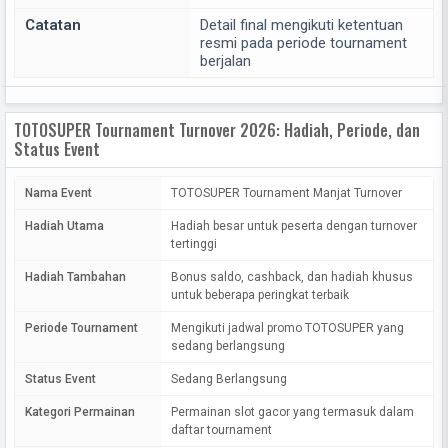
Catatan
Detail final mengikuti ketentuan
resmi pada periode tournament
berjalan
TOTOSUPER Tournament Turnover 2026: Hadiah, Periode, dan
Status Event
Nama Event
TOTOSUPER Tournament Manjat Turnover
Hadiah Utama
Hadiah besar untuk peserta dengan turnover
tertinggi
Hadiah Tambahan
Bonus saldo, cashback, dan hadiah khusus
untuk beberapa peringkat terbaik
Periode Tournament
Mengikuti jadwal promo TOTOSUPER yang
sedang berlangsung
Status Event
Sedang Berlangsung
Kategori Permainan
Permainan slot gacor yang termasuk dalam
daftar tournament