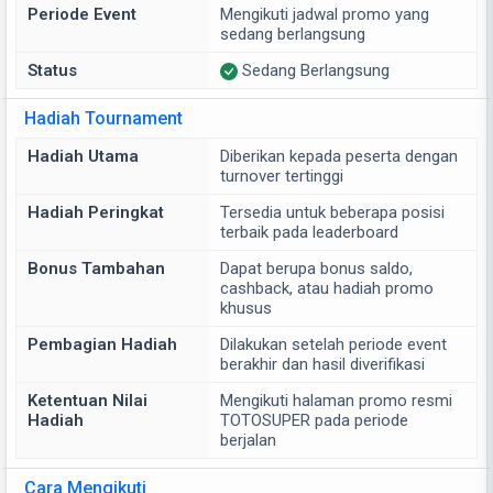
Periode Event
Mengikuti jadwal promo yang
proses pembagian hadiah berjalan lancar. TOTOSUPER juga
sedang berlangsung
dapat meminta konfirmasi tambahan sebelum hadiah
Status
Sedang Berlangsung
diberikan, terutama untuk hadiah dengan nominal besar atau
Hadiah Tournament
hadiah khusus.
Hadiah Utama
Diberikan kepada peserta dengan
Dengan pilihan permainan slot gacor yang beragam, sistem
turnover tertinggi
peringkat yang jelas, dan hadiah tournament yang menarik,
Hadiah Peringkat
Tersedia untuk beberapa posisi
TOTOSUPER menghadirkan kompetisi yang cocok bagi
terbaik pada leaderboard
member yang ingin mengejar pencapaian turnover secara
Bonus Tambahan
Dapat berupa bonus saldo,
cashback, atau hadiah promo
terukur. Peserta sebaiknya mengatur batas permainan,
khusus
membaca seluruh syarat dan ketentuan, serta mengikuti
Pembagian Hadiah
Dilakukan setelah periode event
tournament secara bertanggung jawab agar pengalaman
berakhir dan hasil diverifikasi
bermain tetap nyaman dan terkontrol.
Ketentuan Nilai
Mengikuti halaman promo resmi
Hadiah
TOTOSUPER pada periode
berjalan
Cara Mengikuti