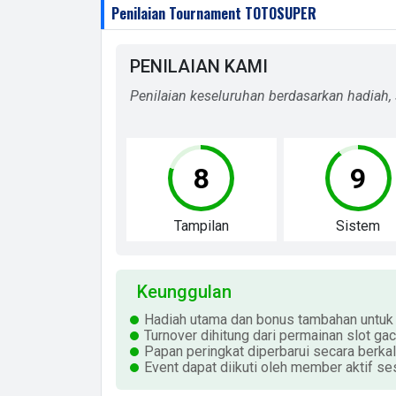
Hadiah tournament disiapkan dalam beberapa 
Penilaian Tournament TOTOSUPER
utama dengan nilai terbesar, sementara pes
ketentuan event yang sedang berlangsung. Ju
PENILAIAN KAMI
disarankan selalu memeriksa halaman promo 
Penilaian keseluruhan berdasarkan hadiah,
Untuk berpartisipasi, member harus memiliki
dalam daftar tournament. Turnover hanya dihit
8
9
termasuk kategori event, taruhan yang dibatalk
Peraturan utama tournament mencakup penggun
Tampilan
Sistem
peringkat, serta kewajiban menggunakan data 
permainan yang tidak wajar. Jika terbukti terj
dengan syarat event, maka peserta dapat didisk
Keunggulan
Hadiah utama dan bonus tambahan untuk
Papan peringkat dapat diperbarui secara berk
Turnover dihitung dari permainan slot ga
periode tournament selesai dan seluruh data p
Papan peringkat diperbarui secara berka
Event dapat diikuti oleh member aktif se
tercepat, total sesi permainan, atau aturan ti