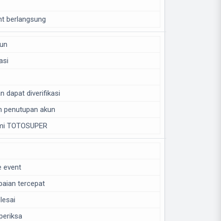
nt berlangsung
kun
asi
 dapat diverifikasi
n penutupan akun
resmi TOTOSUPER
e event
paian tercepat
lesai
periksa