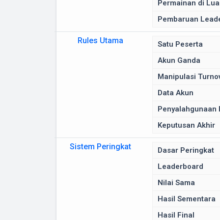
Permainan di Lua
Pembaruan Lead
Rules Utama
Satu Peserta
Akun Ganda
Manipulasi Turno
Data Akun
Penyalahgunaan 
Keputusan Akhir
Sistem Peringkat
Dasar Peringkat
Leaderboard
Nilai Sama
Hasil Sementara
Hasil Final