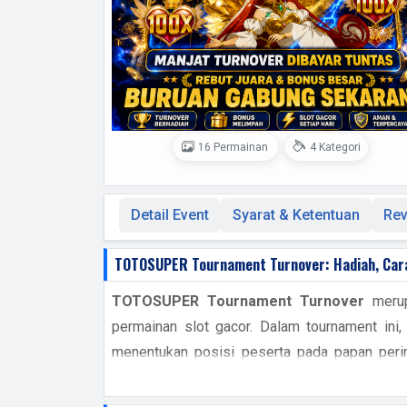
16 Permainan
4 Kategori
Detail Event
Syarat & Ketentuan
Re
TOTOSUPER Tournament Turnover: Hadiah, Cara
TOTOSUPER Tournament Turnover
merup
permainan slot gacor. Dalam tournament ini
menentukan posisi peserta pada papan perin
peluang peserta untuk masuk ke jajaran peme