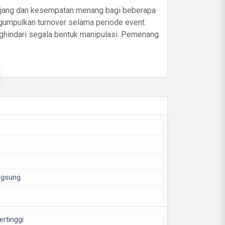
n informasi akun dan metode pembayaran telah
njang dan kesempatan menang bagi beberapa
ngumpulkan turnover selama periode event.
belum hadiah diberikan, terutama untuk hadiah
enghindari segala bentuk manipulasi. Pemenang
ng menarik, TOTOSUPER menghadirkan kompetisi
r batas permainan, membaca seluruh syarat dan
rkontrol.
ngsung
ertinggi