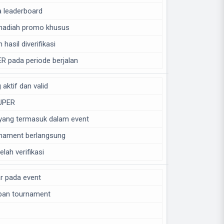
a leaderboard
 hadiah promo khusus
hasil diverifikasi
 pada periode berjalan
ktif dan valid
SUPER
 yang termasuk dalam event
rnament berlangsung
lah verifikasi
ar pada event
upan tournament