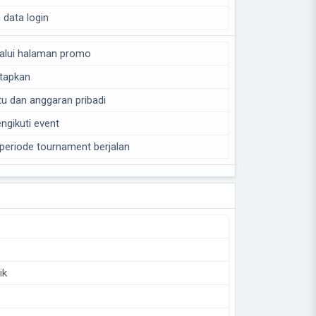
data login
lalui halaman promo
etapkan
u dan anggaran pribadi
gikuti event
 periode tournament berjalan
ik