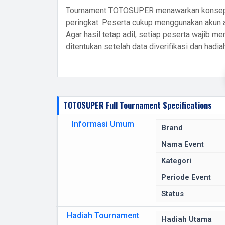
Hadiah biasanya dikreditkan ke akun pemenan
Tournament TOTOSUPER menawarkan konsep k
peringkat. Peserta cukup menggunakan akun a
sesuai agar proses pembagian hadiah berjalan
Agar hasil tetap adil, setiap peserta wajib 
dengan nominal besar atau hadiah khusus.
ditentukan setelah data diverifikasi dan hadi
Dengan pilihan permainan slot gacor yang be
yang cocok bagi member yang ingin mengejar p
ketentuan, serta mengikuti tournament secara
TOTOSUPER Full Tournament Specifications
Informasi Umum
Brand
Nama Event
Kategori
Periode Event
Status
Hadiah Tournament
Hadiah Utama