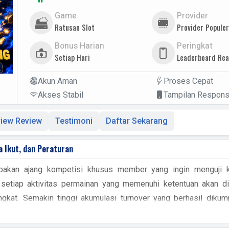
Game
Provider
Ratusan Slot
Provider Populer
Bonus Harian
Peringkat
Setiap Hari
Leaderboard Rea
Akun Aman
Proses Cepat
Akses Stabil
Tampilan Respons
view
Review
Testimoni
Daftar Sekarang
 Ikut, dan Peraturan
akan ajang kompetisi khusus member yang ingin menguji ko
, setiap aktivitas permainan yang memenuhi ketentuan akan di
gkat. Semakin tinggi akumulasi turnover yang berhasil diku
nang dan memperoleh hadiah utama.