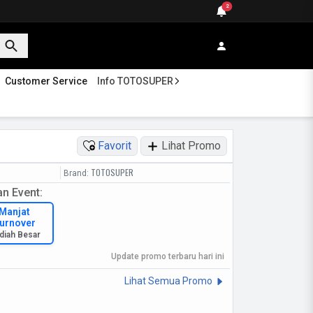
unread messages
2
Customer Service
Info TOTOSUPER
Lihat Promo
Favorit
TOTOSUPER
Brand:
an Event:
Manjat
urnover
diah Besar
Update promo terbaru hari ini
Lihat Semua Promo