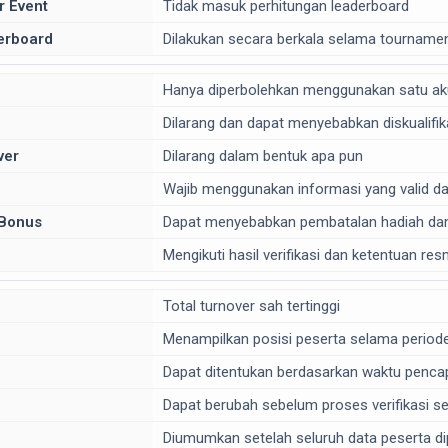
r Event
Tidak masuk perhitungan leaderboard
erboard
Dilakukan secara berkala selama tourname
Hanya diperbolehkan menggunakan satu a
Dilarang dan dapat menyebabkan diskualifik
ver
Dilarang dalam bentuk apa pun
Wajib menggunakan informasi yang valid dan
Bonus
Dapat menyebabkan pembatalan hadiah da
Mengikuti hasil verifikasi dan ketentuan 
Total turnover sah tertinggi
Menampilkan posisi peserta selama period
Dapat ditentukan berdasarkan waktu penca
Dapat berubah sebelum proses verifikasi se
Diumumkan setelah seluruh data peserta di