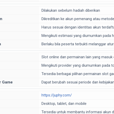
Dilakukan sebelum hadiah diberikan
an
Dikreditkan ke akun pemenang atau metode
Harus sesuai dengan identitas akun terdaft
Mengikuti estimasi yang diumumkan pada 
n
Berlaku bila peserta terbukti melanggar atu
Slot online dan permainan lain yang masuk 
Mengikuti provider yang diumumkan pada 
Tersedia berbagai pilihan permainan slot g
r Game
Dapat berubah sesuai periode dan kebijaka
https://juphy.com/
Desktop, tablet, dan mobile
Tersedia untuk membantu informasi akun 