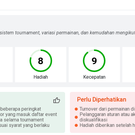
tingkat agar lebih banyak peserta memiliki kesempatan menang
erta pada posisi berikutnya tetap bisa mendapatkan bonus ta
mlah pemenang, total hadiah, serta pembagian hadiah dapat b
resmi TOTOSUPER sebelum mengikuti kompetisi.
 sistem tournament, variasi permainan, dan kemudahan mengikut
 akun TOTOSUPER yang aktif, melakukan login melalui link resm
ung dari permainan dan periode yang telah ditentukan. Transaks
8
9
an, serta aktivitas yang terindikasi melanggar ketentuan tidak a
aan satu akun untuk satu peserta, larangan membuat akun gan
Hadiah
Kecepatan
akun yang valid. TOTOSUPER berhak melakukan pemeriksaan terh
adi penyalahgunaan bonus, manipulasi turnover, penggunaan identi
ualifikasi dan hadiah dapat dibatalkan.
Perlu Diperhatikan
 beberapa peringkat
Turnover dari permainan di 
ala dan belum tentu berubah secara real-time pada setiap puta
cor yang masuk daftar event
Pelanggaran aturan atau 
eserta diverifikasi. Bila terdapat nilai turnover yang sama, pen
la selama tournament
diskualifikasi
suai syarat yang berlaku
Hadiah diberikan setelah h
e-break lain yang diumumkan pada halaman event.