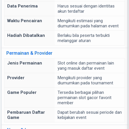
Data Penerima
Harus sesuai dengan identitas
akun terdaftar
Waktu Pencairan
Mengikuti estimasi yang
diumumkan pada halaman event
Hadiah Dibatalkan
Berlaku bila peserta terbukti
melanggar aturan
Permainan & Provider
Jenis Permainan
Slot online dan permainan lain
yang masuk daftar event
Provider
Mengikuti provider yang
diumumkan pada tournament
Game Populer
Tersedia berbagai pilihan
permainan slot gacor favorit
member
Pembaruan Daftar
Dapat berubah sesuai periode dan
Game
kebijakan event