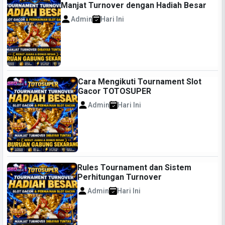
Manjat Turnover dengan Hadiah Besar
Admin
Hari Ini
Cara Mengikuti Tournament Slot
Gacor TOTOSUPER
Admin
Hari Ini
Rules Tournament dan Sistem
Perhitungan Turnover
Admin
Hari Ini