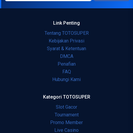
Link Penting
Tentang TOTOSUPER
Kebijakan Privasi
Syarat & Ketentuan
DMCA
Penafian
FAQ
Hubungi Kami
Kategori TOTOSUPER
Slot Gacor
Tournament
Promo Member
Live Casino