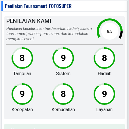
memenuhi ketentuan akan dihitung sebagai turnover dan
Penilaian Tournament TOTOSUPER
digunakan untuk menentukan posisi peserta pada papan
peringkat. Semakin tinggi akumulasi turnover yang berhasil
PENILAIAN KAMI
dikumpulkan selama periode event, semakin besar peluang
Penilaian keseluruhan berdasarkan hadiah, sistem
8.5
peserta untuk masuk ke jajaran pemenang dan memperoleh
tournament, variasi permainan, dan kemudahan
mengikuti event
hadiah utama.
Hadiah tournament disiapkan dalam beberapa tingkat agar
8
9
8
lebih banyak peserta memiliki kesempatan menang.
Peringkat teratas berhak memperoleh hadiah utama dengan
Tampilan
Sistem
Hadiah
nilai terbesar, sementara peserta pada posisi berikutnya
tetap bisa mendapatkan bonus tambahan, cashback, atau
9
8
9
hadiah khusus sesuai ketentuan event yang sedang
berlangsung. Jumlah pemenang, total hadiah, serta
Kecepatan
Kemudahan
Layanan
pembagian hadiah dapat berbeda pada setiap periode,
sehingga peserta disarankan selalu memeriksa halaman
promo resmi TOTOSUPER sebelum mengikuti kompetisi.