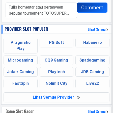
Comment
PROVIDER SLOT POPULER
Lihat Semua
Pragmatic
PG Soft
Habanero
Play
Microgaming
CQ9 Gaming
Spadegaming
Joker Gaming
Playtech
JDB Gaming
FastSpin
Nolimit City
Live22
Lihat Semua Provider
Game Slot Gacor
Lihat Semua