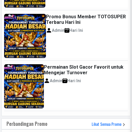
Promo Bonus Member TOTOSUPER
Terbaru Hari Ini
Admin
Hari Ini
Permainan Slot Gacor Favorit untuk
Mengejar Turnover
Admin
Hari Ini
Perbandingan Promo
Lihat Semua Promo