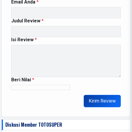
Email Anda
*
Judul Review
*
Isi Review
*
Beri Nilai
*
Kirim Review
Diskusi Member TOTOSUPER