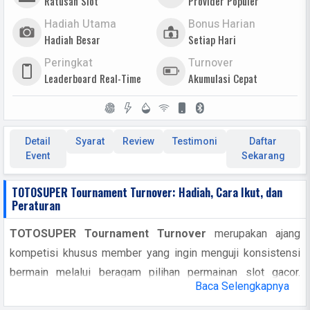
Ratusan Slot
Provider Populer
Hadiah Utama
Bonus Harian
Hadiah Besar
Setiap Hari
Peringkat
Turnover
Leaderboard Real-Time
Akumulasi Cepat
Detail
Syarat
Review
Testimoni
Daftar
Event
Sekarang
TOTOSUPER Tournament Turnover: Hadiah, Cara Ikut, dan
Peraturan
TOTOSUPER Tournament Turnover
merupakan ajang
kompetisi khusus member yang ingin menguji konsistensi
bermain melalui beragam pilihan permainan slot gacor.
Baca Selengkapnya
Dalam tournament ini, setiap aktivitas permainan yang