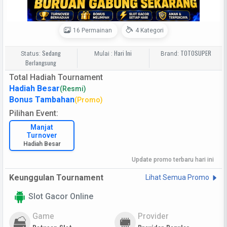
16 Permainan
4 Kategori
Sedang
Hari Ini
TOTOSUPER
Status:
Mulai
:
Brand:
Berlangsung
Total Hadiah Tournament
Hadiah Besar
(Resmi)
Bonus Tambahan
(Promo)
Pilihan Event:
Manjat
Turnover
Hadiah Besar
Update promo terbaru hari ini
Keunggulan Tournament
Lihat Semua Promo
Slot Gacor Online
Game
Provider