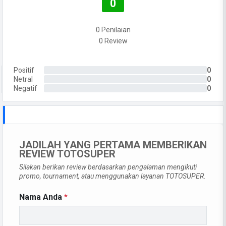
0
0 Penilaian
0 Review
Positif
0
Netral
0
Negatif
0
Tulis Review
JADILAH YANG PERTAMA MEMBERIKAN
REVIEW TOTOSUPER
Silakan berikan review berdasarkan pengalaman mengikuti
promo, tournament, atau menggunakan layanan TOTOSUPER.
Nama Anda
*