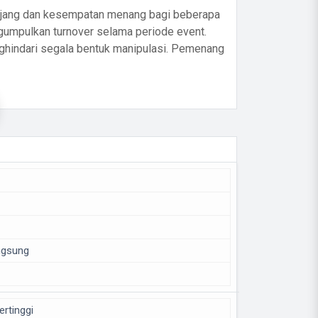
n informasi akun dan metode pembayaran telah
njang dan kesempatan menang bagi beberapa
ngumpulkan turnover selama periode event.
belum hadiah diberikan, terutama untuk hadiah
enghindari segala bentuk manipulasi. Pemenang
ng menarik, TOTOSUPER menghadirkan kompetisi
r batas permainan, membaca seluruh syarat dan
rkontrol.
ngsung
ertinggi