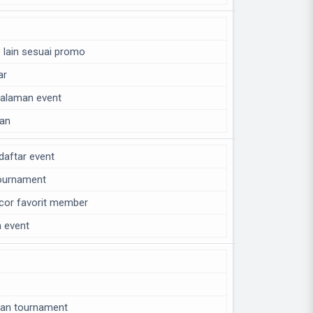
 lain sesuai promo
ar
halaman event
ran
daftar event
tournament
acor favorit member
n event
dan tournament