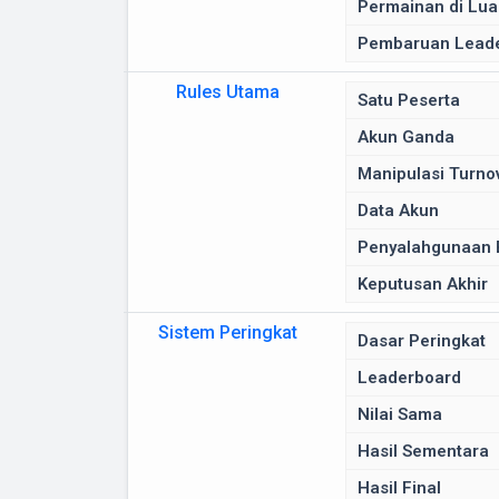
Permainan di Lua
Pembaruan Lead
Rules Utama
Satu Peserta
Akun Ganda
Manipulasi Turno
Data Akun
Penyalahgunaan 
Keputusan Akhir
Sistem Peringkat
Dasar Peringkat
Leaderboard
Nilai Sama
Hasil Sementara
Hasil Final