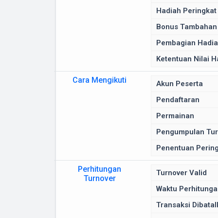
Hadiah Peringkat
Bonus Tambahan
Pembagian Hadi
Ketentuan Nilai H
Cara Mengikuti
Akun Peserta
Pendaftaran
Permainan
Pengumpulan Tur
Penentuan Perin
Perhitungan
Turnover Valid
Turnover
Waktu Perhitung
Transaksi Dibata