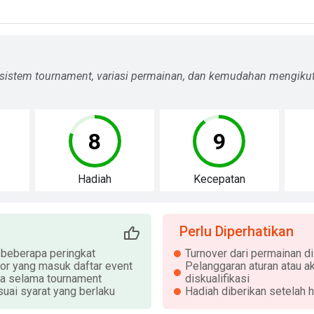
tingkat agar lebih banyak peserta memiliki kesempatan menang
erta pada posisi berikutnya tetap bisa mendapatkan bonus ta
mlah pemenang, total hadiah, serta pembagian hadiah dapat b
resmi TOTOSUPER sebelum mengikuti kompetisi.
 sistem tournament, variasi permainan, dan kemudahan mengikut
 akun TOTOSUPER yang aktif, melakukan login melalui link resm
ung dari permainan dan periode yang telah ditentukan. Transaks
8
9
an, serta aktivitas yang terindikasi melanggar ketentuan tidak a
aan satu akun untuk satu peserta, larangan membuat akun gan
Hadiah
Kecepatan
akun yang valid. TOTOSUPER berhak melakukan pemeriksaan terh
adi penyalahgunaan bonus, manipulasi turnover, penggunaan identi
ualifikasi dan hadiah dapat dibatalkan.
Perlu Diperhatikan
 beberapa peringkat
Turnover dari permainan di 
ala dan belum tentu berubah secara real-time pada setiap puta
cor yang masuk daftar event
Pelanggaran aturan atau 
eserta diverifikasi. Bila terdapat nilai turnover yang sama, pen
la selama tournament
diskualifikasi
suai syarat yang berlaku
Hadiah diberikan setelah h
e-break lain yang diumumkan pada halaman event.