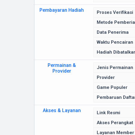
Pembayaran Hadiah
Proses Verifikasi
Metode Pemberi
Data Penerima
Waktu Pencairan
Hadiah Dibatalka
Permainan &
Jenis Permainan
Provider
Provider
Game Populer
Pembaruan Dafta
Akses & Layanan
Link Resmi
Akses Perangkat
Layanan Member