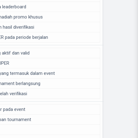
a leaderboard
 hadiah promo khusus
hasil diverifikasi
 pada periode berjalan
ktif dan valid
SUPER
 yang termasuk dalam event
rnament berlangsung
lah verifikasi
ar pada event
upan tournament