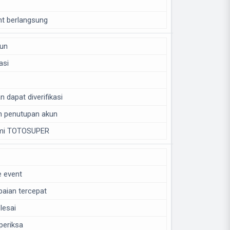
nt berlangsung
kun
asi
 dapat diverifikasi
n penutupan akun
resmi TOTOSUPER
e event
paian tercepat
lesai
periksa