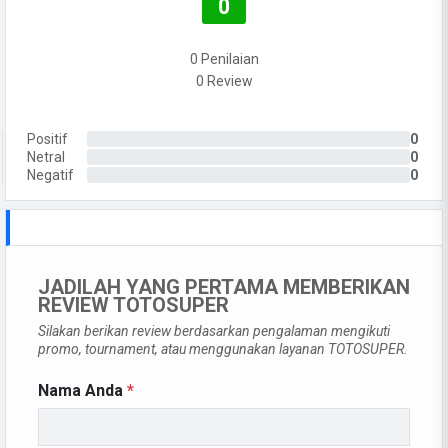
0
0 Penilaian
0 Review
Positif
0
Netral
0
Negatif
0
Tulis Review
JADILAH YANG PERTAMA MEMBERIKAN
REVIEW TOTOSUPER
Silakan berikan review berdasarkan pengalaman mengikuti
promo, tournament, atau menggunakan layanan TOTOSUPER.
Nama Anda
*