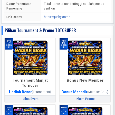
Dasar Penentuan
Total turnover sah tertinggi setelah proses
Pemenang
verifikasi
Link Resmi
https://juphy.com/
Pilihan Tournament & Promo TOTOSUPER
EVE
PRO
NT
MO
SCOR
SCOR
E
E
95%
90%
Tournament Manjat
Bonus New Member
Turnover
Hadiah Besar
Bonus Menarik
(Tournament)
(Member Baru)
Lihat Event
Klaim Promo
GAM
BONU
E
S
SCOR
SCOR
E
E