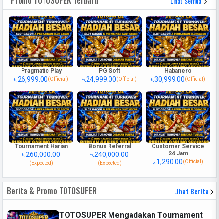
Promo TOTOSUPER Terbaru
Lihat Semua
Pragmatic Play
PG Soft
Habanero
৳.26,999.00
৳.24,999.00
৳.30,999.00
(Official)
(Official)
(Official)
Tournament Harian
Bonus Referral
Customer Service
24 Jam
৳.260,000.00
৳.240,000.00
৳.1,290.00
(Official)
(Expected)
(Expected)
Berita & Promo TOTOSUPER
Lihat Berita
TOTOSUPER Mengadakan Tournament