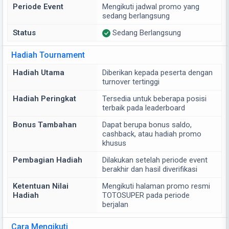
Periode Event
Mengikuti jadwal promo yang
proses pembagian hadiah berjalan lancar. TOTOSUPER juga
sedang berlangsung
dapat meminta konfirmasi tambahan sebelum hadiah
Status
Sedang Berlangsung
diberikan, terutama untuk hadiah dengan nominal besar atau
Hadiah Tournament
hadiah khusus.
Hadiah Utama
Diberikan kepada peserta dengan
Dengan pilihan permainan slot gacor yang beragam, sistem
turnover tertinggi
peringkat yang jelas, dan hadiah tournament yang menarik,
Hadiah Peringkat
Tersedia untuk beberapa posisi
TOTOSUPER menghadirkan kompetisi yang cocok bagi
terbaik pada leaderboard
member yang ingin mengejar pencapaian turnover secara
Bonus Tambahan
Dapat berupa bonus saldo,
cashback, atau hadiah promo
terukur. Peserta sebaiknya mengatur batas permainan,
khusus
membaca seluruh syarat dan ketentuan, serta mengikuti
Pembagian Hadiah
Dilakukan setelah periode event
tournament secara bertanggung jawab agar pengalaman
berakhir dan hasil diverifikasi
bermain tetap nyaman dan terkontrol.
Ketentuan Nilai
Mengikuti halaman promo resmi
Hadiah
TOTOSUPER pada periode
berjalan
Cara Mengikuti