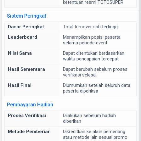
ketentuan resmi TOTOSUPER
Sistem Peringkat
Dasar Peringkat
Total turnover sah tertinggi
Leaderboard
Menampilkan posisi peserta
selama periode event
Nilai Sama
Dapat ditentukan berdasarkan
waktu pencapaian tercepat
Hasil Sementara
Dapat berubah sebelum proses
verifikasi selesai
Hasil Final
Diumumkan setelah seluruh data
peserta diperiksa
Pembayaran Hadiah
Proses Verifikasi
Dilakukan sebelum hadiah
diberikan
Metode Pemberian
Dikreditkan ke akun pemenang
atau metode lain sesuai promo