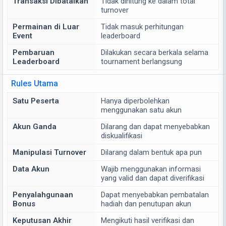
Transaksi Dibatalkan
Tidak dihitung ke dalam total
turnover
Permainan di Luar
Tidak masuk perhitungan
Event
leaderboard
Pembaruan
Dilakukan secara berkala selama
Leaderboard
tournament berlangsung
Rules Utama
Satu Peserta
Hanya diperbolehkan
menggunakan satu akun
Akun Ganda
Dilarang dan dapat menyebabkan
diskualifikasi
Manipulasi Turnover
Dilarang dalam bentuk apa pun
Data Akun
Wajib menggunakan informasi
yang valid dan dapat diverifikasi
Penyalahgunaan
Dapat menyebabkan pembatalan
Bonus
hadiah dan penutupan akun
Keputusan Akhir
Mengikuti hasil verifikasi dan