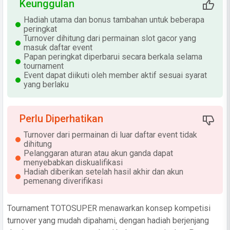
Keunggulan
Untuk berpartisipasi, member harus memiliki akun
Hadiah utama dan bonus tambahan untuk beberapa
peringkat
TOTOSUPER yang aktif, melakukan login melalui link resmi,
Turnover dihitung dari permainan slot gacor yang
lalu bermain pada permainan yang termasuk dalam daftar
masuk daftar event
Papan peringkat diperbarui secara berkala selama
tournament. Turnover hanya dihitung dari permainan dan
tournament
periode yang telah ditentukan. Transaksi di luar masa
Event dapat diikuti oleh member aktif sesuai syarat
yang berlaku
kompetisi, permainan yang tidak termasuk kategori event,
taruhan yang dibatalkan, serta aktivitas yang terindikasi
Perlu Diperhatikan
melanggar ketentuan tidak akan dimasukkan ke dalam
perhitungan.
Turnover dari permainan di luar daftar event tidak
dihitung
Pelanggaran aturan atau akun ganda dapat
Peraturan utama tournament mencakup penggunaan satu
menyebabkan diskualifikasi
akun untuk satu peserta, larangan membuat akun ganda,
Hadiah diberikan setelah hasil akhir dan akun
pemenang diverifikasi
larangan bekerja sama untuk memanipulasi peringkat, serta
kewajiban menggunakan data akun yang valid. TOTOSUPER
Tournament TOTOSUPER menawarkan konsep kompetisi
berhak melakukan pemeriksaan terhadap aktivitas peserta
turnover yang mudah dipahami, dengan hadiah berjenjang
apabila ditemukan pola permainan yang tidak wajar. Jika