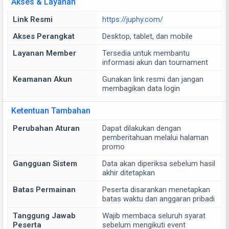
Akses & Layanan
Link Resmi
https://juphy.com/
Akses Perangkat
Desktop, tablet, dan mobile
Layanan Member
Tersedia untuk membantu
informasi akun dan tournament
Keamanan Akun
Gunakan link resmi dan jangan
membagikan data login
Ketentuan Tambahan
Perubahan Aturan
Dapat dilakukan dengan
pemberitahuan melalui halaman
promo
Gangguan Sistem
Data akan diperiksa sebelum hasil
akhir ditetapkan
Batas Permainan
Peserta disarankan menetapkan
batas waktu dan anggaran pribadi
Tanggung Jawab
Wajib membaca seluruh syarat
Peserta
sebelum mengikuti event