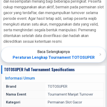
dan kesempatan menang bagi beberapa peringkat. Peserta
terbukti terjadi penyalahgunaan bonus, manipulasi turnover,
cukup menggunakan akun aktif, bermain pada permainan slot
penggunaan identitas palsu, atau tindakan lain yang
gacor yang terdaftar, dan mengumpulkan turnover selama
bertentangan dengan syarat event, maka peserta dapat
periode event. Agar hasil tetap adil, setiap peserta wajib
mengikuti aturan satu akun, menggunakan data yang valid,
didiskualifikasi dan hadiah dapat dibatalkan.
serta menghindari segala bentuk manipulasi. Pemenang
Papan peringkat dapat diperbarui secara berkala dan belum
ditentukan setelah data diverifikasi dan hadiah akan
dikreditkan sesuai ketentuan resmi.
tentu berubah secara real-time pada setiap putaran
permainan. Hasil akhir ditentukan setelah periode
Baca Selengkapnya
tournament selesai dan seluruh data peserta diverifikasi.
Peraturan Lengkap Tournament TOTOSUPER
Bila terdapat nilai turnover yang sama, penentuan posisi
TOTOSUPER Full Tournament Specifications
dapat mengikuti waktu pencapaian tercepat, total sesi
permainan, atau aturan tie-break lain yang diumumkan pada
Informasi Umum
halaman event.
Brand
TOTOSUPER
Hadiah biasanya dikreditkan ke akun pemenang setelah
Nama Event
Tournament Manjat Turnover
proses verifikasi selesai. Member wajib memastikan
Kategori
Permainan Slot Gacor
informasi akun dan metode pembayaran telah sesuai agar