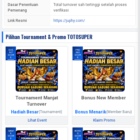
Dasar Penentuan
Total turnover sah tertinggi setelah proses
Pemenang
verifikasi
Link Resmi
https://juphy.com/
Pilihan Tournament & Promo TOTOSUPER
EVE
PRO
NT
MO
SCOR
SCOR
E
E
95%
90%
Tournament Manjat
Bonus New Member
Turnover
Hadiah Besar
Bonus Menarik
(Tournament)
(Member Baru)
Lihat Event
Klaim Promo
GAM
BONU
E
S
SCOR
SCOR
E
E