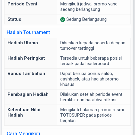
Periode Event
Mengikuti jadwal promo yang
proses pembagian hadiah berjalan lancar. TOTOSUPER juga
sedang berlangsung
dapat meminta konfirmasi tambahan sebelum hadiah
Status
Sedang Berlangsung
diberikan, terutama untuk hadiah dengan nominal besar atau
Hadiah Tournament
hadiah khusus.
Hadiah Utama
Diberikan kepada peserta dengan
Dengan pilihan permainan slot gacor yang beragam, sistem
turnover tertinggi
peringkat yang jelas, dan hadiah tournament yang menarik,
Hadiah Peringkat
Tersedia untuk beberapa posisi
TOTOSUPER menghadirkan kompetisi yang cocok bagi
terbaik pada leaderboard
member yang ingin mengejar pencapaian turnover secara
Bonus Tambahan
Dapat berupa bonus saldo,
cashback, atau hadiah promo
terukur. Peserta sebaiknya mengatur batas permainan,
khusus
membaca seluruh syarat dan ketentuan, serta mengikuti
Pembagian Hadiah
Dilakukan setelah periode event
tournament secara bertanggung jawab agar pengalaman
berakhir dan hasil diverifikasi
bermain tetap nyaman dan terkontrol.
Ketentuan Nilai
Mengikuti halaman promo resmi
Hadiah
TOTOSUPER pada periode
berjalan
Cara Mengikuti