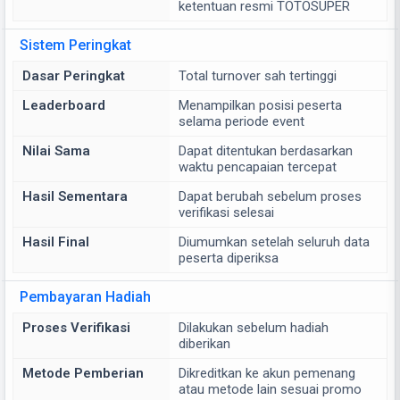
ketentuan resmi TOTOSUPER
Sistem Peringkat
Dasar Peringkat
Total turnover sah tertinggi
Leaderboard
Menampilkan posisi peserta
selama periode event
Nilai Sama
Dapat ditentukan berdasarkan
waktu pencapaian tercepat
Hasil Sementara
Dapat berubah sebelum proses
verifikasi selesai
Hasil Final
Diumumkan setelah seluruh data
peserta diperiksa
Pembayaran Hadiah
Proses Verifikasi
Dilakukan sebelum hadiah
diberikan
Metode Pemberian
Dikreditkan ke akun pemenang
atau metode lain sesuai promo