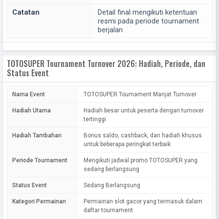
Catatan
Detail final mengikuti ketentuan
resmi pada periode tournament
berjalan
TOTOSUPER Tournament Turnover 2026: Hadiah, Periode, dan
Status Event
Nama Event
TOTOSUPER Tournament Manjat Turnover
Hadiah Utama
Hadiah besar untuk peserta dengan turnover
tertinggi
Hadiah Tambahan
Bonus saldo, cashback, dan hadiah khusus
untuk beberapa peringkat terbaik
Periode Tournament
Mengikuti jadwal promo TOTOSUPER yang
sedang berlangsung
Status Event
Sedang Berlangsung
Kategori Permainan
Permainan slot gacor yang termasuk dalam
daftar tournament