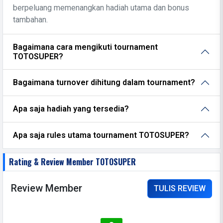
berpeluang memenangkan hadiah utama dan bonus
tambahan.
Bagaimana cara mengikuti tournament
TOTOSUPER?
Bagaimana turnover dihitung dalam tournament?
Apa saja hadiah yang tersedia?
Apa saja rules utama tournament TOTOSUPER?
Rating & Review Member TOTOSUPER
Review Member
TULIS REVIEW