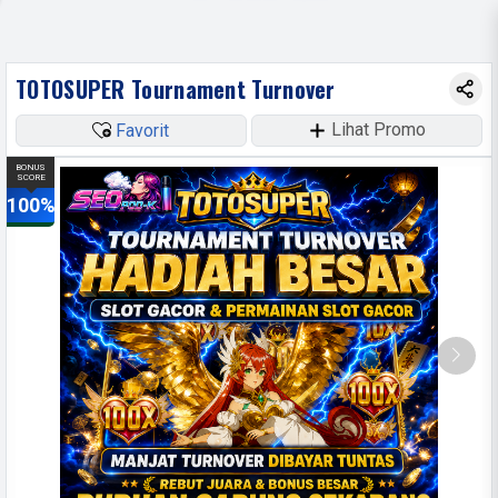
TOTOSUPER Tournament Turnover
Lihat Promo
Favorit
BONUS
SCORE
100%