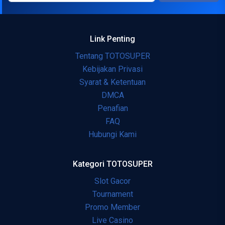
Link Penting
Tentang TOTOSUPER
Kebijakan Privasi
Syarat & Ketentuan
DMCA
Penafian
FAQ
Hubungi Kami
Kategori TOTOSUPER
Slot Gacor
Tournament
Promo Member
Live Casino