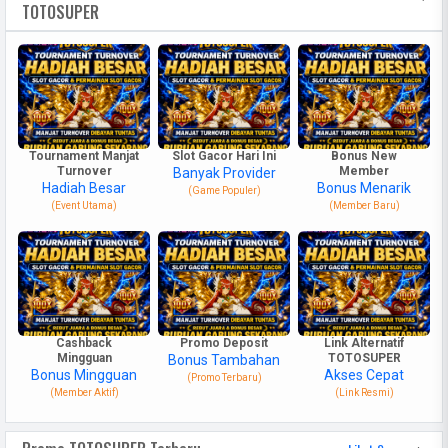
TOTOSUPER
Tournament Manjat
Slot Gacor Hari Ini
Bonus New
Turnover
Member
Banyak Provider
Hadiah Besar
Bonus Menarik
(Game Populer)
(Event Utama)
(Member Baru)
Cashback
Promo Deposit
Link Alternatif
Mingguan
TOTOSUPER
Bonus Tambahan
Bonus Mingguan
Akses Cepat
(Promo Terbaru)
(Member Aktif)
(Link Resmi)