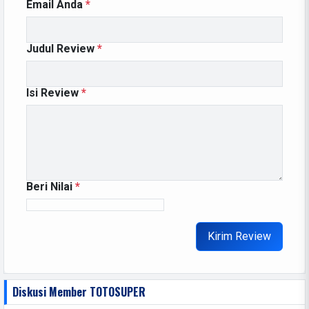
Email Anda
*
Judul Review
*
Isi Review
*
Beri Nilai
*
Kirim Review
Diskusi Member TOTOSUPER