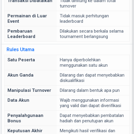
Transaksi Dibatalkan
Tidak dihitung ke dalam total
turnover
Permainan di Luar
Tidak masuk perhitungan
Event
leaderboard
Pembaruan
Dilakukan secara berkala selama
Leaderboard
tournament berlangsung
Rules Utama
Satu Peserta
Hanya diperbolehkan
menggunakan satu akun
Akun Ganda
Dilarang dan dapat menyebabkan
diskualifikasi
Manipulasi Turnover
Dilarang dalam bentuk apa pun
Data Akun
Wajib menggunakan informasi
yang valid dan dapat diverifikasi
Penyalahgunaan
Dapat menyebabkan pembatalan
Bonus
hadiah dan penutupan akun
Keputusan Akhir
Mengikuti hasil verifikasi dan