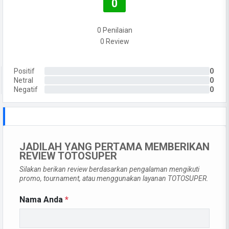
0
0 Penilaian
0 Review
Positif
0
Netral
0
Negatif
0
Tulis Review
JADILAH YANG PERTAMA MEMBERIKAN
REVIEW TOTOSUPER
Silakan berikan review berdasarkan pengalaman mengikuti
promo, tournament, atau menggunakan layanan TOTOSUPER.
Nama Anda
*