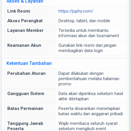
Akses & Layanan
Link Resmi
https://juphy.com/
Akses Perangkat
Desktop, tablet, dan mobile
Layanan Member
Tersedia untuk membantu
informasi akun dan tournament
Keamanan Akun
Gunakan link resmi dan jangan
membagikan data login
Ketentuan Tambahan
Perubahan Aturan
Dapat dilakukan dengan
pemberitahuan melalui halaman
promo
Gangguan Sistem
Data akan diperiksa sebelum hasil
akhir ditetapkan
Batas Permainan
Peserta disarankan menetapkan
batas waktu dan anggaran pribadi
Tanggung Jawab
Wajib membaca seluruh syarat
Peserta
sebelum mengikuti event