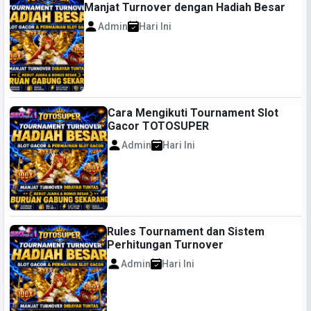
Manjat Turnover dengan Hadiah Besar
Admin
Hari Ini
Cara Mengikuti Tournament Slot
Gacor TOTOSUPER
Admin
Hari Ini
Rules Tournament dan Sistem
Perhitungan Turnover
Admin
Hari Ini