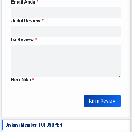
Email Anda
*
Judul Review
*
Isi Review
*
Beri Nilai
*
Kirim Review
Diskusi Member TOTOSUPER