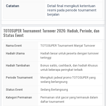
Catatan
Detail final mengikuti ketentuan
resmi pada periode tournament
berjalan
TOTOSUPER Tournament Turnover 2026: Hadiah, Periode, dan
Status Event
Nama Event
TOTOSUPER Tournament Manjat Turnover
Hadiah Utama
Hadiah besar untuk peserta dengan turnover
tertinggi
Hadiah Tambahan
Bonus saldo, cashback, dan hadiah khusus
untuk beberapa peringkat terbaik
Periode Tournament
Mengikuti jadwal promo TOTOSUPER yang
sedang berlangsung
Status Event
Sedang Berlangsung
Kategori Permainan
Permainan slot gacor yang termasuk dalam
daftar tournament