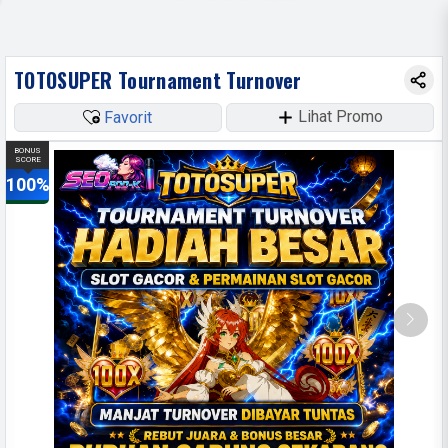
TOTOSUPER Tournament Turnover
Lihat Promo
Favorit
BONUS
SCORE
100%