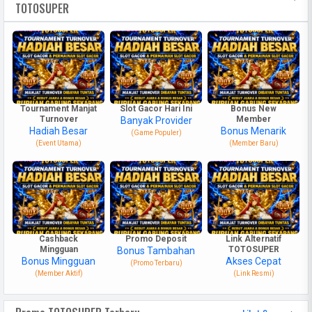
TOTOSUPER
Tournament Manjat
Slot Gacor Hari Ini
Bonus New
Turnover
Member
Banyak Provider
Hadiah Besar
Bonus Menarik
(Game Populer)
(Event Utama)
(Member Baru)
Cashback
Promo Deposit
Link Alternatif
Mingguan
TOTOSUPER
Bonus Tambahan
Bonus Mingguan
Akses Cepat
(Promo Terbaru)
(Member Aktif)
(Link Resmi)