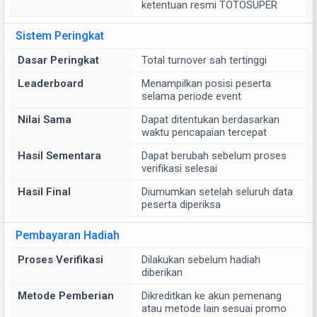
ketentuan resmi TOTOSUPER
Sistem Peringkat
Dasar Peringkat
Total turnover sah tertinggi
Leaderboard
Menampilkan posisi peserta
selama periode event
Nilai Sama
Dapat ditentukan berdasarkan
waktu pencapaian tercepat
Hasil Sementara
Dapat berubah sebelum proses
verifikasi selesai
Hasil Final
Diumumkan setelah seluruh data
peserta diperiksa
Pembayaran Hadiah
Proses Verifikasi
Dilakukan sebelum hadiah
diberikan
Metode Pemberian
Dikreditkan ke akun pemenang
atau metode lain sesuai promo