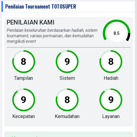
memenuhi ketentuan akan dihitung sebagai turnover dan
Penilaian Tournament TOTOSUPER
digunakan untuk menentukan posisi peserta pada papan
peringkat. Semakin tinggi akumulasi turnover yang berhasil
PENILAIAN KAMI
dikumpulkan selama periode event, semakin besar peluang
Penilaian keseluruhan berdasarkan hadiah, sistem
8.5
peserta untuk masuk ke jajaran pemenang dan memperoleh
tournament, variasi permainan, dan kemudahan
mengikuti event
hadiah utama.
Hadiah tournament disiapkan dalam beberapa tingkat agar
8
9
8
lebih banyak peserta memiliki kesempatan menang.
Peringkat teratas berhak memperoleh hadiah utama dengan
Tampilan
Sistem
Hadiah
nilai terbesar, sementara peserta pada posisi berikutnya
tetap bisa mendapatkan bonus tambahan, cashback, atau
9
8
9
hadiah khusus sesuai ketentuan event yang sedang
berlangsung. Jumlah pemenang, total hadiah, serta
Kecepatan
Kemudahan
Layanan
pembagian hadiah dapat berbeda pada setiap periode,
sehingga peserta disarankan selalu memeriksa halaman
promo resmi TOTOSUPER sebelum mengikuti kompetisi.