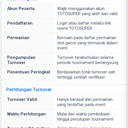
Akun Peserta
Wajib menggunakan akun
TOTOSUPER yang aktif dan valid
Pendaftaran
Login atau daftar melalui link
resmi TOTOSUPER
Permainan
Bermain pada daftar permainan
slot gacor yang termasuk dalam
event
Pengumpulan
Turnover terakumulasi selama
Turnover
periode tournament berlangsung
Penentuan Peringkat
Berdasarkan total turnover sah
tertinggi setelah verifikasi
Perhitungan Turnover
Turnover Valid
Hanya berasal dari permainan
yang terdaftar pada event
Waktu Perhitungan
Mulai dari waktu pembukaan
hingga penutupan tournament