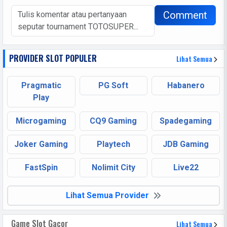
Comment
PROVIDER SLOT POPULER
Lihat Semua
Pragmatic
PG Soft
Habanero
Play
Microgaming
CQ9 Gaming
Spadegaming
Joker Gaming
Playtech
JDB Gaming
FastSpin
Nolimit City
Live22
Lihat Semua Provider
Game Slot Gacor
Lihat Semua