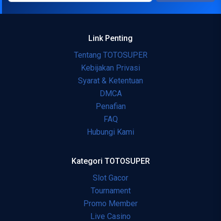
Link Penting
Tentang TOTOSUPER
Kebijakan Privasi
Syarat & Ketentuan
DMCA
Penafian
FAQ
Hubungi Kami
Kategori TOTOSUPER
Slot Gacor
Tournament
Promo Member
Live Casino