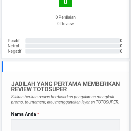
0
0 Penilaian
0 Review
Positif
0
Netral
0
Negatif
0
Tulis Review
JADILAH YANG PERTAMA MEMBERIKAN
REVIEW TOTOSUPER
Silakan berikan review berdasarkan pengalaman mengikuti
promo, tournament, atau menggunakan layanan TOTOSUPER.
Nama Anda
*