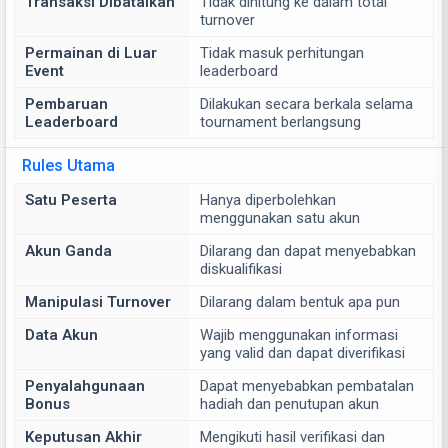
Transaksi Dibatalkan
Tidak dihitung ke dalam total
turnover
Permainan di Luar
Tidak masuk perhitungan
Event
leaderboard
Pembaruan
Dilakukan secara berkala selama
Leaderboard
tournament berlangsung
Rules Utama
Satu Peserta
Hanya diperbolehkan
menggunakan satu akun
Akun Ganda
Dilarang dan dapat menyebabkan
diskualifikasi
Manipulasi Turnover
Dilarang dalam bentuk apa pun
Data Akun
Wajib menggunakan informasi
yang valid dan dapat diverifikasi
Penyalahgunaan
Dapat menyebabkan pembatalan
Bonus
hadiah dan penutupan akun
Keputusan Akhir
Mengikuti hasil verifikasi dan