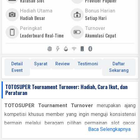
Ratusan Slot
Provider Populer
Hadiah Utama
Bonus Harian
Hadiah Besar
Setiap Hari
Peringkat
Turnover
Leaderboard Real-Time
Akumulasi Cepat
Detail
Syarat
Review
Testimoni
Daftar
Event
Sekarang
TOTOSUPER Tournament Turnover: Hadiah, Cara Ikut, dan
Peraturan
TOTOSUPER Tournament Turnover
merupakan ajang
kompetisi khusus member yang ingin menguji konsistensi
bermain melalui beragam pilihan permainan slot gacor.
Baca Selengkapnya
Dalam tournament ini, setiap aktivitas permainan yang