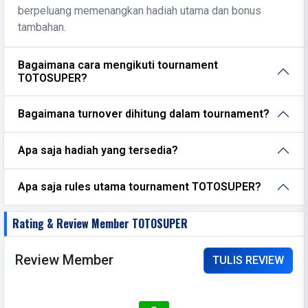
berpeluang memenangkan hadiah utama dan bonus
tambahan.
Bagaimana cara mengikuti tournament
TOTOSUPER?
Bagaimana turnover dihitung dalam tournament?
Apa saja hadiah yang tersedia?
Apa saja rules utama tournament TOTOSUPER?
Rating & Review Member TOTOSUPER
Review Member
TULIS REVIEW