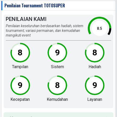
memenuhi ketentuan akan dihitung sebagai turnover dan
Penilaian Tournament TOTOSUPER
digunakan untuk menentukan posisi peserta pada papan
peringkat. Semakin tinggi akumulasi turnover yang berhasil
PENILAIAN KAMI
dikumpulkan selama periode event, semakin besar peluang
Penilaian keseluruhan berdasarkan hadiah, sistem
8.5
peserta untuk masuk ke jajaran pemenang dan memperoleh
tournament, variasi permainan, dan kemudahan
mengikuti event
hadiah utama.
Hadiah tournament disiapkan dalam beberapa tingkat agar
8
9
8
lebih banyak peserta memiliki kesempatan menang.
Peringkat teratas berhak memperoleh hadiah utama dengan
Tampilan
Sistem
Hadiah
nilai terbesar, sementara peserta pada posisi berikutnya
tetap bisa mendapatkan bonus tambahan, cashback, atau
9
8
9
hadiah khusus sesuai ketentuan event yang sedang
berlangsung. Jumlah pemenang, total hadiah, serta
Kecepatan
Kemudahan
Layanan
pembagian hadiah dapat berbeda pada setiap periode,
sehingga peserta disarankan selalu memeriksa halaman
promo resmi TOTOSUPER sebelum mengikuti kompetisi.