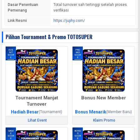
Dasar Penentuan
Total turnover sah tertinggi setelah proses
Pemenang
verifikasi
Link Resmi
https://juphy.com/
Pilihan Tournament & Promo TOTOSUPER
EVE
PRO
NT
MO
SCOR
SCOR
E
E
95%
90%
Tournament Manjat
Bonus New Member
Turnover
Hadiah Besar
Bonus Menarik
(Tournament)
(Member Baru)
Lihat Event
Klaim Promo
GAM
BONU
E
S
SCOR
SCOR
E
E