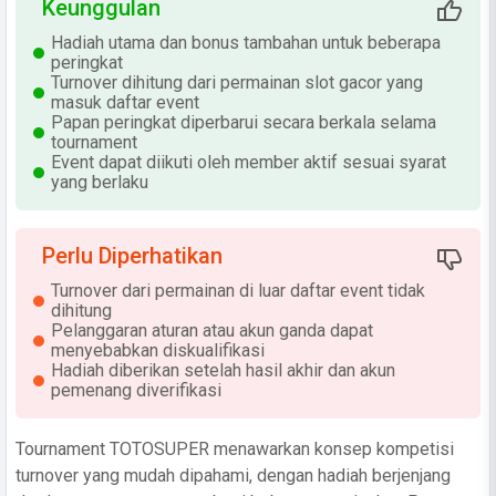
Keunggulan
Untuk berpartisipasi, member harus memiliki akun
Hadiah utama dan bonus tambahan untuk beberapa
peringkat
TOTOSUPER yang aktif, melakukan login melalui link resmi,
Turnover dihitung dari permainan slot gacor yang
lalu bermain pada permainan yang termasuk dalam daftar
masuk daftar event
Papan peringkat diperbarui secara berkala selama
tournament. Turnover hanya dihitung dari permainan dan
tournament
periode yang telah ditentukan. Transaksi di luar masa
Event dapat diikuti oleh member aktif sesuai syarat
yang berlaku
kompetisi, permainan yang tidak termasuk kategori event,
taruhan yang dibatalkan, serta aktivitas yang terindikasi
Perlu Diperhatikan
melanggar ketentuan tidak akan dimasukkan ke dalam
perhitungan.
Turnover dari permainan di luar daftar event tidak
dihitung
Pelanggaran aturan atau akun ganda dapat
Peraturan utama tournament mencakup penggunaan satu
menyebabkan diskualifikasi
akun untuk satu peserta, larangan membuat akun ganda,
Hadiah diberikan setelah hasil akhir dan akun
pemenang diverifikasi
larangan bekerja sama untuk memanipulasi peringkat, serta
kewajiban menggunakan data akun yang valid. TOTOSUPER
Tournament TOTOSUPER menawarkan konsep kompetisi
berhak melakukan pemeriksaan terhadap aktivitas peserta
turnover yang mudah dipahami, dengan hadiah berjenjang
apabila ditemukan pola permainan yang tidak wajar. Jika