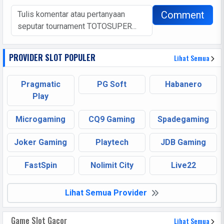
Comment
PROVIDER SLOT POPULER
Lihat Semua
Pragmatic
PG Soft
Habanero
Play
Microgaming
CQ9 Gaming
Spadegaming
Joker Gaming
Playtech
JDB Gaming
FastSpin
Nolimit City
Live22
Lihat Semua Provider
Game Slot Gacor
Lihat Semua